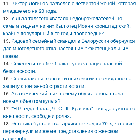
11.
Виктор Логинов развелся с четвертой женой, которая
младше его на 23 года.
12.
У Льва толстого хватало недоброжелателей, но
самым видным из них был отец Иоанн кронштадтский,
крайне популярный в те годы проповедник.
13.
Рядовой семейный скандал в Белоруссии обернулся
для многодетного отца настоящим экзистенциальным
шоком.
14.
Сожительство без брака - угроза национальной
безопасности.
15.
Специалисты в области психологии неожиданно на
защиту спонтанной страсти встали.
16.
Анатомический шик: почему обувь - стопа стала
новым объектом культа?
17.
"Я Всегда Знала, ЧТО НЕ Красива": тильда суинтон о
внешности, свободе и ролях.
18.
Эстетика бунтарства: архивные кадры 70-х, которые
перевернули мировые представления о женском
гардеробе.