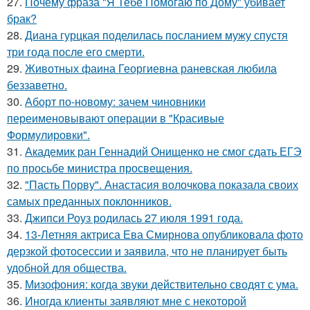
27.
Почему фраза "Я Тебе Помогаю по Дому" убивает
брак?
28.
Диана гурцкая поделилась посланием мужу спустя
три года после его смерти.
29.
Животных фаина Георгиевна раневская любила
беззаветно.
30.
Аборт по-новому: зачем чиновники
переименовывают операции в "Красивые
Формулировки".
31.
Академик ран Геннадий Онищенко не смог сдать ЕГЭ
по просьбе министра просвещения.
32.
"Пасть Порву". Анастасия волочкова показала своих
самых преданных поклонников.
33.
Джипси Роуз родилась 27 июля 1991 года.
34.
13-Летняя актриса Ева Смирнова опубликовала фото
дерзкой фотосессии и заявила, что не планирует быть
удобной для общества.
35.
Мизофония: когда звуки действительно сводят с ума.
36.
Иногда клиенты заявляют мне с некоторой