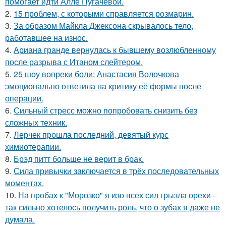
помогает идти Алле Пугачевой.
2.
15 проблем, с которыми справляется розмарин.
3.
За образом Майкла Джексона скрывалось тело,
работавшее на износ.
4.
Ариана гранде вернулась к бывшему возлюбленному
после разрыва с Итаном слейтером.
5.
25 шоу вопреки боли: Анастасия Волочкова
эмоционально ответила на критику её формы после
операции.
6.
Сильный стресс можно попробовать снизить без
сложных техник.
7.
Лерчек прошла последний, девятый курс
химиотерапии.
8.
Брэд питт больше не верит в брак.
9.
Сила привычки заключается в трёх последовательных
моментах.
10.
На пробах к "Морозко" я изо всех сил грызла орехи -
так сильно хотелось получить роль, что о зубах я даже не
думала.