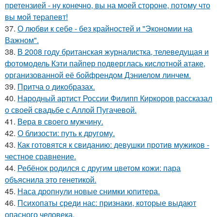
претензией - ну конечно, вы на моей стороне, потому что
вы мой терапевт!
37.
О любви к себе - без крайностей и "Экономии на
Важном".
38.
В 2008 году британская журналистка, телеведущая и
фотомодель Кэти пайпер подверглась кислотной атаке,
организованной её бойфрендом Дэниелом линчем.
39.
Притча о дикобразах.
40.
Народный артист России Филипп Киркоров рассказал
о своей свадьбе с Аллой Пугачевой.
41.
Вера в своего мужчину.
42.
О близости: путь к другому.
43.
Как готовятся к свиданию: девушки против мужиков -
честное сравнение.
44.
Ребёнок родился с другим цветом кожи: пара
объяснила это генетикой.
45.
Наса дропнули новые снимки юпитера.
46.
Психопаты среди нас: признаки, которые выдают
опасного человека.