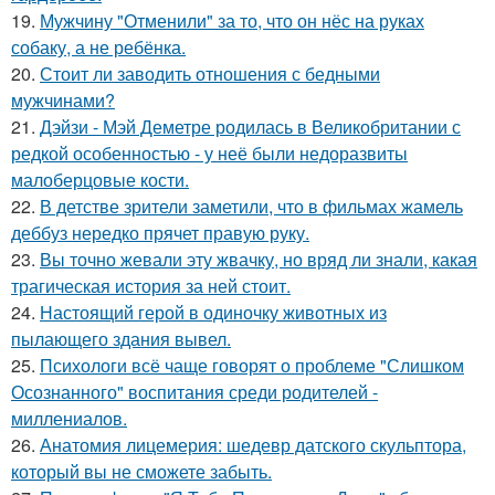
19.
Мужчину "Отменили" за то, что он нёс на руках
собаку, а не ребёнка.
20.
Стоит ли заводить отношения с бедными
мужчинами?
21.
Дэйзи - Мэй Деметре родилась в Великобритании с
редкой особенностью - у неё были недоразвиты
малоберцовые кости.
22.
В детстве зрители заметили, что в фильмах жамель
деббуз нередко прячет правую руку.
23.
Вы точно жевали эту жвачку, но вряд ли знали, какая
трагическая история за ней стоит.
24.
Настоящий герой в одиночку животных из
пылающего здания вывел.
25.
Психологи всё чаще говорят о проблеме "Слишком
Осознанного" воспитания среди родителей -
миллениалов.
26.
Анатомия лицемерия: шедевр датского скульптора,
который вы не сможете забыть.