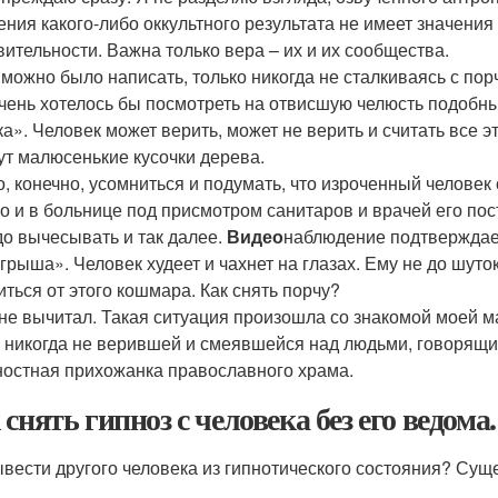
ения какого-либо оккультного результата не имеет значени
вительности. Важна только вера – их и их сообщества.
 можно было написать, только никогда не сталкиваясь с пор
чень хотелось бы посмотреть на отвисшую челюсть подобны
а». Человек может верить, может не верить и считать все эт
ут малюсенькие кусочки дерева.
, конечно, усомниться и подумать, что изроченный человек 
о и в больнице под присмотром санитаров и врачей его пос
до вычесывать и так далее.
Видео
наблюдение подтверждает
грыша». Человек худеет и чахнет на глазах. Ему не до шуток 
иться от этого кошмара. Как снять порчу?
 не вычитал. Такая ситуация произошла со знакомой моей м
о никогда не верившей и смеявшейся над людьми, говорящи
ностная прихожанка православного храма.
 снять гипноз с человека без его ведом
ывести другого человека из гипнотического состояния? Сущ