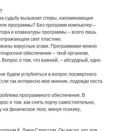
?
 на судьбу вызывает споры, напоминающие
 или программы? Без программ компьютер –
итора и клавиатуры программы – всего лишь
 отражающем свет пластике.
ованы вирусные атаки. Программами можно
ппаратное обеспечение – твой организм,
 Вопрос о том, что важней, – абсурдный, одно
не будем углубляться в вопрос посмертного
Если так интересно мое мнение, подожди поста
проблема программного обеспечения. В
ос о том, как снять порчу самостоятельно,
 на физическое тело, минуя психику,
ологом К. Леви-Строссом. Он писал, что для