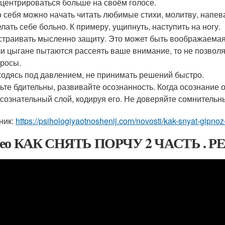
центрироваться больше на своём голосе.
 себя можно начать читать любимые стихи, молитву, напе
лать себе больно. К примеру, ущипнуть, наступить на ногу.
траивать мысленно защиту. Это может быть воображаемая
и цыгане пытаются рассеять ваше внимание, то не позволяй
росы.
одясь под давлением, не принимать решений быстро.
ьте бдительны, развивайте осознанность. Когда осознание 
сознательный слой, кодируя его. Не доверяйте сомнитель
ник:
https://psihologiyaotnoshenij.com/novosti/kak-snyat-gipnoz
део КАК СНЯТЬ ПОРЧУ 2 ЧАСТЬ .