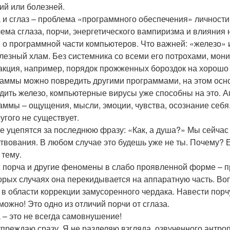
ий или болезней.
 и сглаз – проблема «программного обеспечения» личности
ема сглаза, порчи, энергетического вампиризма и влияния
 о программной части компьютеров. Что важней: «железо»
лезный хлам. Без системника со всеми его потрохами, мон
акция, например, порядок прожженных бороздок на хорошо
аммы можно повредить другими программами, на этом осн
дить железо, компьютерные вирусы уже способны на это. А
аммы – ощущения, мысли, эмоции, чувства, осознание себя.
ругого не существует.
е уцепятся за последнюю фразу: «Как, а душа?» Мы сейчас 
твования. В любом случае это будешь уже не ты. Почему? 
 тему.
, порча и другие феномены в слабо проявленной форме – 
орых случаях она перекидывается на аппаратную часть. Вопр
 в области коррекции замусоренного чердака. Навести порчу
можно! Это одно из отличий порчи от сглаза.
 – это не всегда самовнушение!
преждаю сразу. Я не разделяю взгляда, озвученного антроп