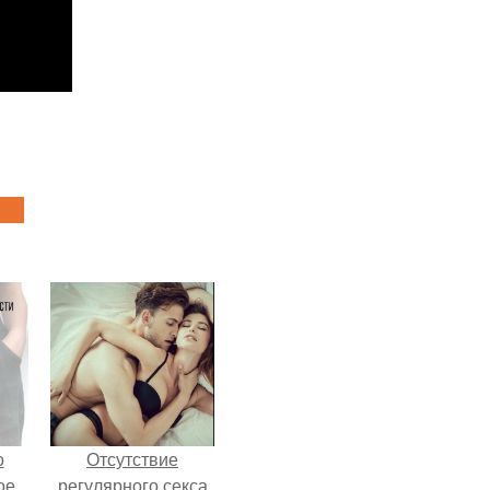
о
Отсутствие
ое
регулярного секса