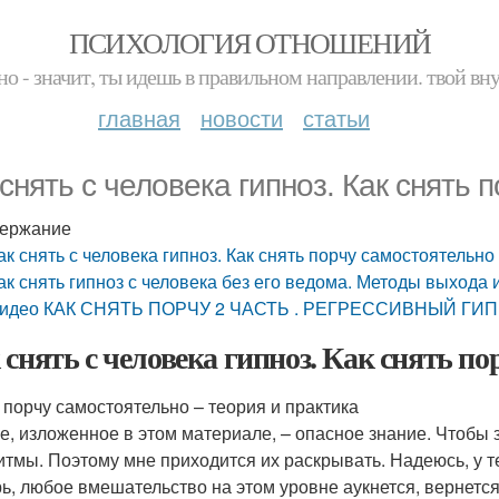
ПСИХОЛОГИЯ ОТНОШЕНИЙ
но - значит, ты идешь в правильном направлении. твой вн
главная
новости
статьи
 снять с человека гипноз. Как снять
ержание
ак снять с человека гипноз. Как снять порчу самостоятельно
ак снять гипноз с человека без его ведома. Методы выхода 
идео КАК СНЯТЬ ПОРЧУ 2 ЧАСТЬ . РЕГРЕССИВНЫЙ ГИ
 снять с человека гипноз. Как снять п
 порчу самостоятельно – теория и практика
е, изложенное в этом материале, – опасное знание. Чтобы з
итмы. Поэтому мне приходится их раскрывать. Надеюсь, у те
ь, любое вмешательство на этом уровне аукнется, вернетс