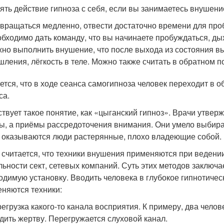
нять действие гипноза с себя, если вы занимаетесь внушен
вращаться медленно, отвести достаточно времени для про
бходимо дать команду, что вы начинаете пробуждаться, ды
но выполнить внушение, что после выхода из состояния вы
ления, лёгкость в теле. Можно также считать в обратном п
ется, что в ходе сеанса самогипноза человек переходит в 
са.
твует такое понятие, как «цыганский гипноз». Врачи утвер
ы, а приёмы рассредоточения внимания. Они умело выбира
 оказываются люди растерянные, плохо владеющие собой.
 считается, что техники внушения применяются при ведени
льности сект, сетевых компаний. Суть этих методов заключа
одимую установку. Вводить человека в глубокое гипнотичес
няются техники:
егрузка какого-то канала восприятия. К примеру, два чело
дить жертву. Перегружается слуховой канал.