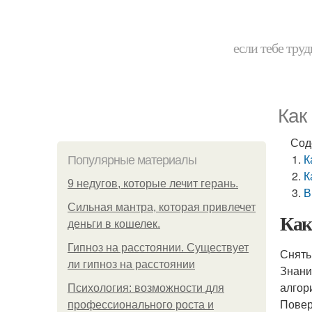
если тебе труд
Как
Сод
К
Популярные материалы
К
9 недугов, которые лечит герань.
В
Сильная мантра, которая привлечет
Как
деньги в кошелек.
Гипноз на расстоянии. Существует
Снять
ли гипноз на расстоянии
Знани
алгор
Психология: возможности для
Повер
профессионального роста и