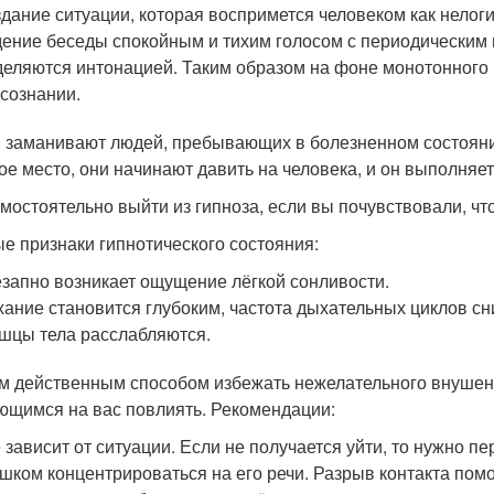
дание ситуации, которая воспримется человеком как нелог
ение беседы спокойным и тихим голосом с периодическим
еляются интонацией. Таким образом на фоне монотонного 
сознании.
 заманивают людей, пребывающих в болезненном состоян
ое место, они начинают давить на человека, и он выполняет
амостоятельно выйти из гипноза, если вы почувствовали, чт
е признаки гипнотического состояния:
запно возникает ощущение лёгкой сонливости.
ание становится глубоким, частота дыхательных циклов сн
цы тела расслабляются.
 действенным способом избежать нежелательного внушения
ющимся на вас повлиять. Рекомендации:
 зависит от ситуации. Если не получается уйти, то нужно пе
шком концентрироваться на его речи. Разрыв контакта помо