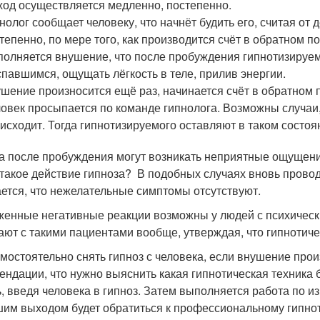
од осуществляется медленно, постепенно.
нолог сообщает человеку, что начнёт будить его, считая от
тепенно, по мере того, как производится счёт в обратном п
олняется внушение, что после пробуждения гипнотизируем
павшимся, ощущать лёгкость в теле, прилив энергии.
шение произносится ещё раз, начинается счёт в обратном 
овек просыпается по команде гипнолога. Возможны случаи, 
исходит. Тогда гипнотизируемого оставляют в таком состо
а после пробуждения могут возникать неприятные ощущения
 такое действие гипноза? В подобных случаях вновь провод
ется, что нежелательные симптомы отсутствуют.
енные негативные реакции возможны у людей с психическ
ают с такими пациентами вообще, утверждая, что гипнотиче
амостоятельно снять гипноз с человека, если внушение про
ендации, что нужно выяснить какая гипнотическая техника 
ь, введя человека в гипноз. Затем выполняется работа по 
им выходом будет обратиться к профессиональному гипно