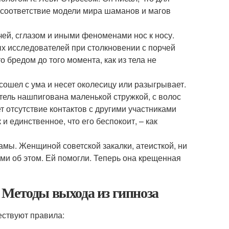
я соответствие модели мира шаманов и магов
чей, сглазом и иными феноменами нос к носу.
х исследователей при столкновении с порчей
о бредом до того момента, как из тела не
сошел с ума и несет околесицу или разыгрывает.
тель нашпигована маленькой стружкой, с волос
 отсутствие контактов с другими участниками
и единственное, что его беспокоит, – как
амы. Женщиной советской закалки, атеисткой, ни
ми об этом. Ей помогли. Теперь она крещенная
а. Методы выхода из гипноза
ествуют правила: