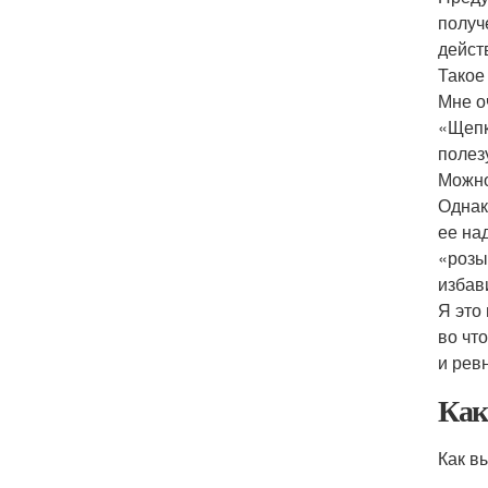
получ
дейст
Такое
Мне о
«Щепк
полез
Можно
Однак
ее на
«розы
избав
Я это
во чт
и рев
Как
Как в