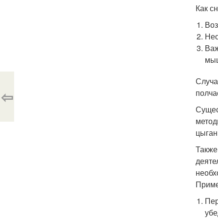
Как с
Воз
Нео
Важ
мыш
Случа
⇦
полча
Сущес
метод
цыган
Также
деяте
необх
Приме
Пер
убе