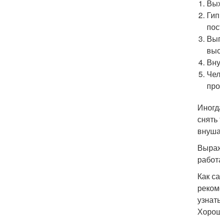
Вых
Гип
пос
Вып
выс
Вну
Чел
про
Иногд
снять
внуша
Выраж
работ
Как с
реком
узнат
Хорош