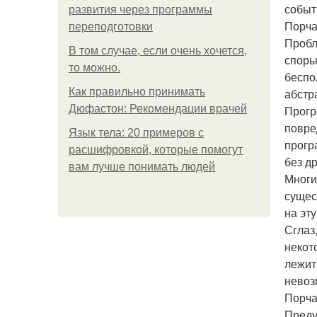
событ
развития через программы
Порча
переподготовки
Пробл
В том случае, если очень хочется,
споры
то можно.
беспо
Как правильно принимать
абстр
Дюфастон: Рекомендации врачей
Прогр
повре
Язык тела: 20 примеров с
прогр
расшифровкой, которые помогут
без д
вам лучше понимать людей
Многи
сущес
на эту
Сглаз
некот
лежит
невоз
Порча
Преду