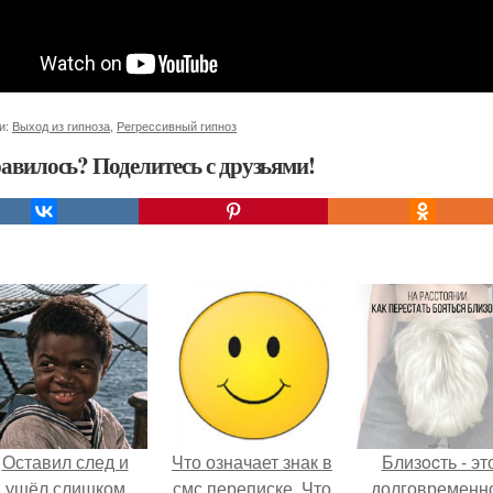
и:
Выход из гипноза
,
Регрессивный гипноз
авилось? Поделитесь с друзьями!
Оставил след и
Что означает знак в
Близocть - эт
ушёл слишком
смс переписке. Что
долговременн