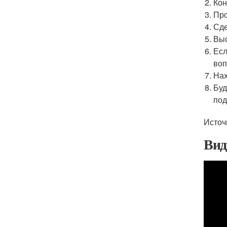
Кон
Про
Сде
Выс
Есл
воп
Нах
Буд
под
Источ
Ви