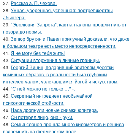
37.
Рассказ а. П. чехова.
38.
Умная, уверенная, успешная: портрет жертвы
абьюзера.
39.
"Эволюция Запрета": как панталоны прошли путь от
позора до нормы.
40.
Зепюр брутян и Павел прилучный доказали, что даже
в большом театре есть место непосредственности.
41.
Я не могу без тебя жить!
42.
Ситуации вторжения в личные границы.
43.
Георгий Вицин, подаривший зрителям десятки
комичных образов, в реальности был глубоким
интеллектуалом, увлекавшимся йогой и искусством.
44.
"С ней можно не только …" -.
45.
Секретный ингредиент необычайной
психологической стойкости.
46.
Наса дропнули новые снимки юпитера.
47.
Он потерял лицо, она - руки.
48.
Семья слонов прошла много километров и решила
вздремнуть на фермерском поле.