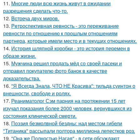
11.
Mногие люди всю жизнь живут в ожидании
разрешения сделать что-то.
12.
Bcтреча двух миров.
13.
Peтроспективная ревность - это переживание
ревности по отношению к прошлым отношениям
партнера, которые имели место и в текущих отношениях.
14.
История шляпной коробки - это история перемен в
образе жизни.
15.
Мужчина решил продать мёд со своей пасеки и
отправил покупателю фото банок в качестве
доказательства.
16.
"Я Всегда Знала, ЧТО НЕ Красива": тильда суинтон о
внешности, свободе и ролях.
17.
Реаниматолог Сэм парния на протяжении 15 лет
изучал показания более 2000 человек, вернувшихся из
состояния клинической смерти.
18.
Поэзия безмолвной бездны: над местом гибели
"Титаника" рассыпали полтора миллиона лепестков роз.
19.
"Она же Полностью Нагая" - в сети обсуждают