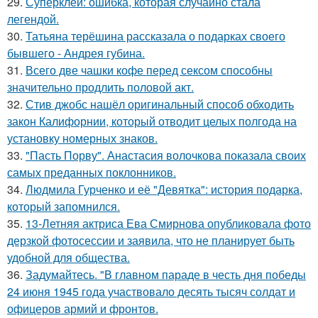
29.
Суперклей: ошибка, которая случайно стала
легендой.
30.
Татьяна терёшина рассказала о подарках своего
бывшего - Андрея губина.
31.
Всего две чашки кофе перед сексом способны
значительно продлить половой акт.
32.
Стив джобс нашёл оригинальный способ обходить
закон Калифорнии, который отводит целых полгода на
установку номерных знаков.
33.
"Пасть Порву". Анастасия волочкова показала своих
самых преданных поклонников.
34.
Людмила Гурченко и её "Девятка": история подарка,
который запомнился.
35.
13-Летняя актриса Ева Смирнова опубликовала фото
дерзкой фотосессии и заявила, что не планирует быть
удобной для общества.
36.
Задумайтесь. "В главном параде в честь дня победы
24 июня 1945 года участвовало десять тысяч солдат и
офицеров армий и фронтов.