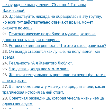
незаурядное выступление 79-летней Татьяны
Васильевой.
20.
Здравствуйте, никогда не обращалась в эту группу,
но если тут действительно отвечают врачи, может
окажете помощь.
21.
Психологические потребности мужчин, которые
должна знать каждая женщина.
22.
Ретроспективная ревность. Что это и как справиться?
23.
Он всегда старается как лучше, но получается, как
всегда.
24.
Реальность "А я Женатого Люблю".
25.
Что делать, когда вас что-то злит.
26.
Женская сексуальность проявляется через фантазии,
а не открыто.
27.
Вы точно жевали эту жвачку, но вряд ли знали, какая
трагическая история за ней стоит.
28.
Советская разведчица, которая унесла жизнь немца
одним поцелуем.