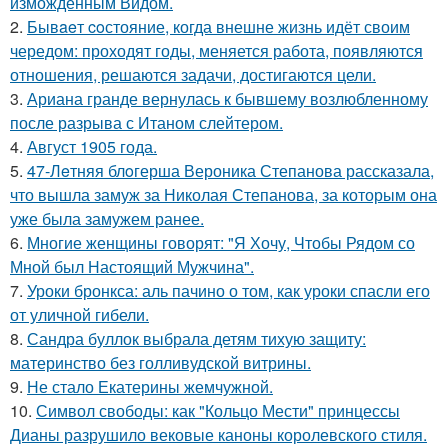
изможденным Видом.
2.
Бывaeт coстояние, когда внешне жизнь идёт своим
чередом: проходят годы, меняется работа, появляются
отношения, решаются задачи, достигаются цели.
3.
Ариана гранде вернулась к бывшему возлюбленному
после разрыва с Итаном слейтером.
4.
Август 1905 года.
5.
47-Лeтняя блoгерша Вероника Степанова рассказала,
что вышла замуж за Николая Степанова, за которым она
уже была замужем ранее.
6.
Многие женщины говорят: "Я Хочу, Чтобы Рядом со
Мной был Настоящий Мужчина".
7.
Уроки бронкса: аль пачино о том, как уроки спасли его
от уличной гибели.
8.
Сандра буллок выбрала детям тихую защиту:
материнство без голливудской витрины.
9.
Не стало Екатерины жемчужной.
10.
Символ свободы: как "Кольцо Мести" принцессы
Дианы разрушило вековые каноны королевского стиля.