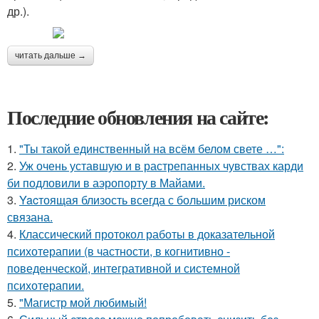
др.).
читать дальше →
Последние обновления на сайте:
1.
"Ты такой единственный на всём белом свете …":
2.
Уж очень уставшую и в растрепанных чувствах карди
би подловили в аэропорту в Майами.
3.
Yacтоящая близость всегда с большим риском
связана.
4.
Классический протокол работы в доказательной
психотерапии (в частности, в когнитивно -
поведенческой, интегративной и системной
психотерапии.
5.
"Магистр мой любимый!