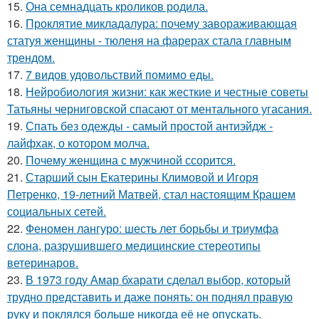
15.
Она семнадцать кроликов родила.
16.
Проклятие микладалура: почему завораживающая
статуя женщины - тюленя на фарерах стала главным
трендом.
17.
7 видов удовольствий помимо еды.
18.
Нейробиология жизни: как жесткие и честные советы
Татьяны черниговской спасают от ментального угасания.
19.
Спать без одежды - самый простой антиэйдж -
лайфхак, о котором молча.
20.
Почему женщина с мужчиной ссорится.
21.
Старший сын Екатерины Климовой и Игоря
Петренко, 19-летний Матвей, стал настоящим Крашем
социальных сетей.
22.
Феномен лангуро: шесть лет борьбы и триумфа
слона, разрушившего медицинские стереотипы
ветеринаров.
23.
В 1973 году Амар бхарати сделал выбор, который
трудно представить и даже понять: он поднял правую
руку и поклялся больше никогда её не опускать.