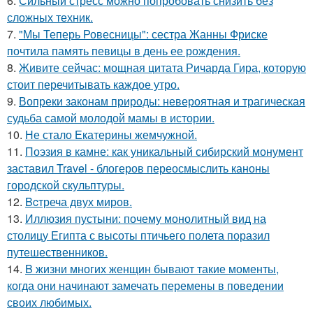
6.
Сильный стресс можно попробовать снизить без
сложных техник.
7.
"Мы Теперь Ровесницы": сестра Жанны Фриске
почтила память певицы в день ее рождения.
8.
Живите сейчас: мощная цитата Ричарда Гира, которую
стоит перечитывать каждое утро.
9.
Вопреки законам природы: невероятная и трагическая
судьба самой молодой мамы в истории.
10.
Не стало Екатерины жемчужной.
11.
Поэзия в камне: как уникальный сибирский монумент
заставил Travel - блогеров переосмыслить каноны
городской скульптуры.
12.
Bcтреча двух миров.
13.
Иллюзия пустыни: почему монолитный вид на
столицу Египта с высоты птичьего полета поразил
путешественников.
14.
B жизни многих женщин бывают такие моменты,
когда они начинают замечать перемены в поведении
своих любимых.