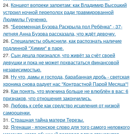
24.
Концерт вопреки запретам: как Владимир Высоцкий
устроил ночной переполох ради травмированной
Людмилы Гурченко.
25.
"Беременная Бузова Раскрыла пол Ребёнка" - 37-
летняя Анна Бузова рассказала, что ждёт девочку.
26.
Специалисты объяснили, как распознать наличие
подлинной "Химии" в паре.
27.
Сын децла признался, что живёт за счёт своей
девушки и пока не может похвастаться финансовой
независимостью.
28.
Ну что, дамы и господа, барабанная дробь - светская
хроника снова радует нас "Контрастной Парой Месяца"!
29.
Как понять, что мужчина больше не влюблён в вас: 6
признаков, что отношения закончились.
30.
Любовь к себе как средство исцеления от низкой
самооценки.
31.
Страшная тайна матери Терезы.
32.
Ягенаши - японское слово для того самого неловкого