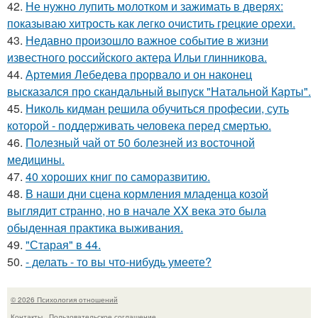
42.
Не нужно лупить молотком и зажимать в дверях:
показываю хитрость как легко очистить грецкие орехи.
43.
Недавно произошло важное событие в жизни
известного российского актера Ильи глинникова.
44.
Артемия Лебедева прорвало и он наконец
высказался про скандальный выпуск "Натальной Карты".
45.
Николь кидман решила обучиться професии, суть
которой - поддерживать человека перед смертью.
46.
Полезный чай от 50 болезней из восточной
медицины.
47.
40 хороших книг по саморазвитию.
48.
В наши дни сцена кормления младенца козой
выглядит странно, но в начале XX века это была
обыденная практика выживания.
49.
"Старая" в 44.
50.
- делать - то вы что-нибудь умеете?
© 2026 Психология отношений
Контакты
Пользовательское соглашение