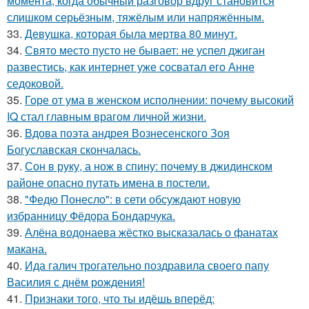
момента, когда обычный разговор вдруг становится
слишком серьёзным, тяжёлым или напряжённым.
33.
Девушка, которая была мертва 80 минут.
34.
Свято место пусто не бывает: не успел джиган
развестись, как интернет уже сосватал его Анне
седоковой.
35.
Горе от ума в женском исполнении: почему высокий
IQ стал главным врагом личной жизни.
36.
Вдова поэта андрея Вознесенского Зоя
Богуславская скончалась.
37.
Сон в руку, а нож в спину: почему в джидинском
районе опасно путать имена в постели.
38.
"Федю Понесло": в сети обсуждают новую
избранницу Фёдора Бондарчука.
39.
Алёна водонаева жёстко высказалась о фанатах
макана.
40.
Ида галич трогательно поздравила своего папу
Василия с днём рождения!
41.
Признаки того, что ты идёшь вперёд: