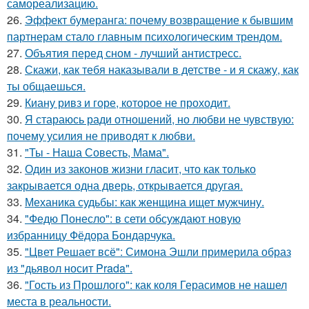
самореализацию.
26.
Эффект бумеранга: почему возвращение к бывшим
партнерам стало главным психологическим трендом.
27.
Объятия перед сном - лучший антистресс.
28.
Скажи, как тебя наказывали в детстве - и я скажу, как
ты общаешься.
29.
Киану ривз и горе, которое не проходит.
30.
Я стараюсь ради отношений, но любви не чувствую:
почему усилия не приводят к любви.
31.
"Ты - Наша Совесть, Мама".
32.
Один из законов жизни гласит, что как только
закрывается одна дверь, открывается другая.
33.
Механика судьбы: как женщина ищет мужчину.
34.
"Федю Понесло": в сети обсуждают новую
избранницу Фёдора Бондарчука.
35.
"Цвет Решает всё": Симона Эшли примерила образ
из "дьявол носит Prada".
36.
"Гость из Прошлого": как коля Герасимов не нашел
места в реальности.