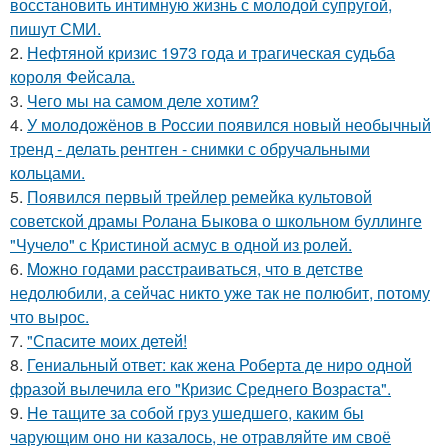
восстановить интимную жизнь с молодой супругой,
пишут СМИ.
2.
Нефтяной кризис 1973 года и трагическая судьба
короля Фейсала.
3.
Чего мы на самом деле хотим?
4.
У молодожёнов в России появился новый необычный
тренд - делать рентген - снимки с обручальными
кольцами.
5.
Появился первый трейлер ремейка культовой
советской драмы Ролана Быкова о школьном буллинге
"Чучело" с Кристиной асмус в одной из ролей.
6.
Moжнo годами расстраиваться, что в детстве
недолюбили, а сейчас никто уже так не полюбит, потому
что вырос.
7.
"Спасите моих детей!
8.
Гениальный ответ: как жена Роберта де ниро одной
фразой вылечила его "Кризис Среднего Возраста".
9.
He тащите за собой груз ушедшего, каким бы
чарующим оно ни казалось, не отравляйте им своё