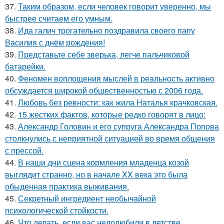
37.
Таким образом, если человек говорит уверенно, мы
быстрее считаем его умным.
38.
Ида галич трогательно поздравила своего папу
Василия с днём рождения!
39.
Представьте себе зверька, легче пальчиковой
батарейки.
40.
Феномен воплощения мыслей в реальность активно
обсуждается широкой общественностью с 2006 года.
41.
Любовь без ревности: как жила Наталья крачковская.
42.
15 жестких фактов, которые редко говорят в лицо:
43.
Александр Головин и его супруга Александра Попова
столкнулись с неприятной ситуацией во время общения
с прессой.
44.
В наши дни сцена кормления младенца козой
выглядит странно, но в начале XX века это была
обыденная практика выживания.
45.
Секретный ингредиент необычайной
психологической стойкости.
46.
Что делать, если вас недолюбили в детстве.