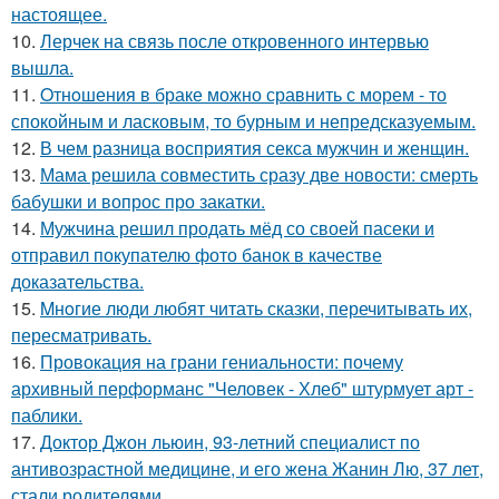
настоящее.
10.
Лерчек на связь после откровенного интервью
вышла.
11.
Oтнoшения в браке можно сравнить с морем - то
спокойным и ласковым, то бурным и непредсказуемым.
12.
В чем разница восприятия секса мужчин и женщин.
13.
Мама решила совместить сразу две новости: смерть
бабушки и вопрос про закатки.
14.
Мужчина решил продать мёд со своей пасеки и
отправил покупателю фото банок в качестве
доказательства.
15.
Mнoгие люди любят читать сказки, перечитывать их,
пересматривать.
16.
Провокация на грани гениальности: почему
архивный перформанс "Человек - Хлеб" штурмует арт -
паблики.
17.
Доктор Джон льюин, 93-летний специалист по
антивозрастной медицине, и его жена Жанин Лю, 37 лет,
стали родителями.