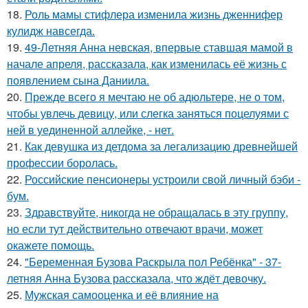
18.
Роль мамы стифлера изменила жизнь дженнифер
кулидж навсегда.
19.
49-Летняя Анна невская, впервые ставшая мамой в
начале апреля, рассказала, как изменилась её жизнь с
появлением сына Даниила.
20.
Прежде всего я мечтаю не об адюльтере, не о том,
чтобы увлечь девицу, или слегка заняться поцелуями с
ней в уединенной аллейке, - нет.
21.
Как девушка из детдома за легализацию древнейшей
профессии боролась.
22.
Российские пенсионеры устроили свой личный бэби -
бум.
23.
Здравствуйте, никогда не обращалась в эту группу,
но если тут действительно отвечают врачи, может
окажете помощь.
24.
"Беременная Бузова Раскрыла пол Ребёнка" - 37-
летняя Анна Бузова рассказала, что ждёт девочку.
25.
Мужская самооценка и её влияние на