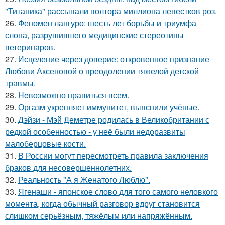
"Титаника" рассыпали полтора миллиона лепестков роз.
26.
Феномен лангуро: шесть лет борьбы и триумфа
слона, разрушившего медицинские стереотипы
ветеринаров.
27.
Исцеление через доверие: откровенное признание
Любови Аксеновой о преодолении тяжелой детской
травмы.
28.
Heвозможно нравиться всем.
29.
Оргазм укрепляет иммунитет, выяснили учёные.
30.
Дэйзи - Мэй Деметре родилась в Великобритании с
редкой особенностью - у неё были недоразвиты
малоберцовые кости.
31.
В России могут пересмотреть правила заключения
браков для несовершеннолетних.
32.
Реальность "А я Женатого Люблю".
33.
Ягенаши - японское слово для того самого неловкого
момента, когда обычный разговор вдруг становится
слишком серьёзным, тяжёлым или напряжённым.