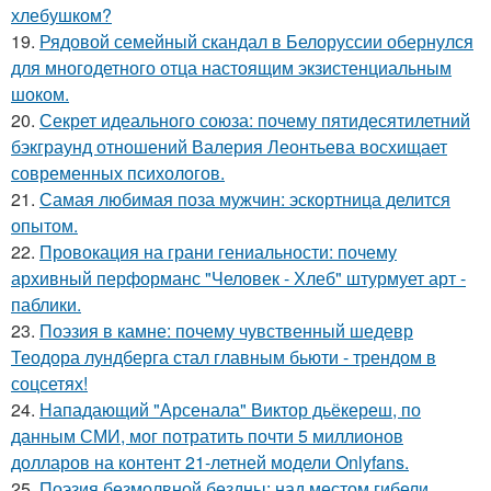
хлебушком?
19.
Рядовой семейный скандал в Белоруссии обернулся
для многодетного отца настоящим экзистенциальным
шоком.
20.
Секрет идеального союза: почему пятидесятилетний
бэкграунд отношений Валерия Леонтьева восхищает
современных психологов.
21.
Самая любимая поза мужчин: эскортница делится
опытом.
22.
Провокация на грани гениальности: почему
архивный перформанс "Человек - Хлеб" штурмует арт -
паблики.
23.
Поэзия в камне: почему чувственный шедевр
Теодора лундберга стал главным бьюти - трендом в
соцсетях!
24.
Нападающий "Арсенала" Виктор дьёкереш, по
данным СМИ, мог потратить почти 5 миллионов
долларов на контент 21-летней модели Onlyfans.
25.
Поэзия безмолвной бездны: над местом гибели