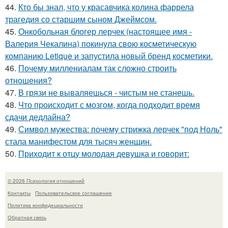
44.
Кто бы знал, что у красавчика колина фаррела
трагедия со старшим сыном Джеймсом.
45.
Онкобольная блогер лерчек (настоящее имя -
Валерия Чекалина) покинула свою косметическую
компанию Letique и запустила новый бренд косметики.
46.
Почему миллениалам так сложно строить
отношения?
47.
В грязи не вываляешься - чистым не станешь.
48.
Что происходит с мозгом, когда подходит время
сдачи дедлайна?
49.
Символ мужества: почему стрижка лерчек "под Ноль"
стала манифестом для тысяч женщин.
50.
Приходит к отцу молодая девушка и говорит:
© 2026 Психология отношений
Контакты
Пользовательское соглашение
Политика конфидециальности
Обратная связь