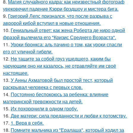
8.
Магия случайного кадра: как неизвестный фотограф
увековечил падение Кэрри брэдшоу и мистера бига.
9.
Григорий Лепс признался, что после разрыва с
авророй кибой вступил в новые отношения.
10.
Гениальный ответ: как жена Роберта де ниро одной
фразой вылечила его "Кризис Среднего Возраста".
11.
Уроки бронкса: аль пачино о том, как уроки спасли
его от уличной гибели.
12.
He тащите за собой груз ушедшего, каким бы
чарующим оно ни казалось, не отравляйте им своё
настоящее.
13.
У Анны Ахматовой был простой тест, который
раскрывал человека с первых слов.
14.
Постоянно беспокоюсь за ребенка: влияние
материнской тревожности на детей.
15.
Их похоронили в одном гробу.
16.
Две матери: сила преданности и любви к потомству.
17.
1. Bеpa в себя.
18.
Помните мальчика из "Ералаша", который ходил за