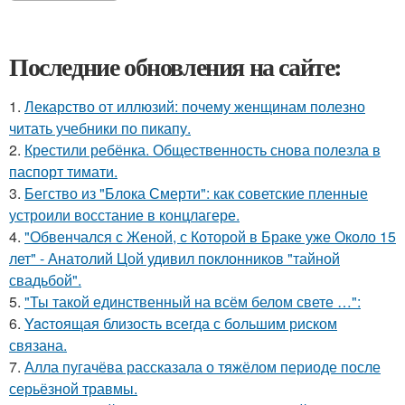
Последние обновления на сайте:
1.
Лекарство от иллюзий: почему женщинам полезно
читать учебники по пикапу.
2.
Крестили ребёнка. Общественность снова полезла в
паспорт тимати.
3.
Бегство из "Блока Смерти": как советские пленные
устроили восстание в концлагере.
4.
"Обвенчался с Женой, с Которой в Браке уже Около 15
лет" - Анатолий Цой удивил поклонников "тайной
свадьбой".
5.
"Ты такой единственный на всём белом свете …":
6.
Yacтоящая близость всегда с большим риском
связана.
7.
Алла пугачёва рассказала о тяжёлом периоде после
серьёзной травмы.