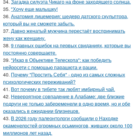
34.
Загадка силуэта Чикаго на фоне заходящего солнца.
35.
"Хочу еще малышку!
36.
Анатомия лицемерия: шедевр датского скульптора,
который вы не сможете забыть.
37.
Давно женатый мужчина перестаёт воспринимать
жену как женщину.
38.
9 главных ошибок на первых свиданиях, которые вы
постоянно совершаете.
39.
"Икар в Объективе Телескопа": как победить
нейросети с помощью парашюта и рации.
40.
Почему "Простить Себя" - одно из самых сложных
психологических переживаний?
41.
Вот почему в тибете так любят имбирный чай.
42.
Невероятное совпадение в Алабаме: две близкие
подруги не только забеременели в одно время, но и обе
оказались в ожидании близнецов.
43.
В 2026 году палеонтологи сообщили о Находке
окаменелостей огромных осьминогов, живших около 100
миллионов лет назад.