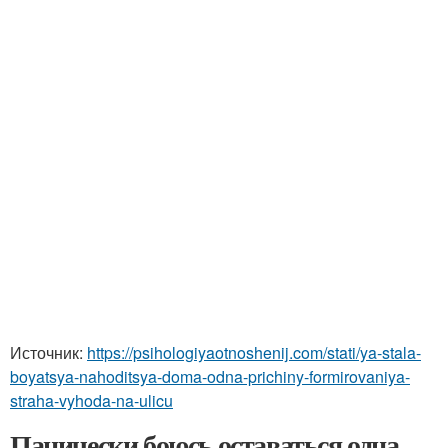
Источник:
https://psihologiyaotnoshenij.com/stati/ya-stala-
boyatsya-nahoditsya-doma-odna-prichiny-formirovaniya-
straha-vyhoda-na-ulicu
Панически боюсь оставаться одна.