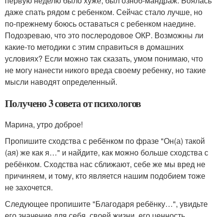
первую неделю было хуже, был озноб-мандраж. Боялась
даже спать рядом с ребенком. Сейчас стало лучше, но
по-прежнему боюсь оставаться с ребенком наедине.
Подозреваю, что это послеродовое ОКР. Возможны ли
какие-то методики с этим справиться в домашних
условиях? Если можно так сказать, умом понимаю, что
не могу нанести никого вреда своему ребенку, но такие
мысли наводят определенный.
Получено 3 совета от психологов
Марина, утро доброе!
Пропишите сходства с ребёнком по фразе "Он(а) такой
(ая) же как я…" и найдите, как можно больше сходства с
ребёнком. Сходства нас сближают, себе же мы вред не
причиняем, и тому, кто является нашим подобием тоже
не захочется.
Следующее пропишите "Благодаря ребёнку…", увидьте
его значение для себя, своей жизни, его ценность.