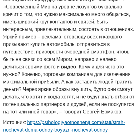
«Современный Мир на уровне лозунгов буквально
кричит о том, что нужно максимально много общаться,
иметь широкий круг контактов и связей, быть
интересным, привлекательным, состоять в отношениях.
Яркий пример – реклама: отовсюду всех и каждого
призывают купить автомобиль, отправиться в
путешествие, приобрести очередной смартфон, чтобы
быть на связи со всем Миром, направо и налево
делиться своими фото и
видео
. Кому и для чего это
нужно? Конечно, торговым компаниям для извлечения
максимальной прибыли. А как заставить людей тратить
деньги? Через яркие образы внушить, будто они смогут
делать, что хотят и когда хотят, и не будут знать отбоя от
потенциальных партнеров и друзей, если не поскупятся
на тот или иной товар», – говорит Сергей Ермаков.
Источник:
https://psihologiyaotnoshenij.com/stati/strah-
nochevat-doma-odnoy-boyazn-nochevat-odnoy