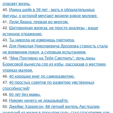
cпacaeт жизнь.
40.
Ирина шейк в 39 лет - мать и обладательница
фигуры, о которой мечтают модели вдвое моложе.
41.
Леди Диана: первая во многом.
42.
Щитовидная железа: не просто анализы - ваше
истинное отражение.
43.
Ты никогда не изменишь партнера.
44.
Для Николая Николаевича Дроздова старость стала
не временем покоя, а суровым испытанием.
45.
"Мне Противно на Тебя Смотреть": дочь даны
Борисовой вынесла сор из избы, рассказав о жестоких
упреках матери.
46.
40 хороших книг по саморазвитию.
47.
40 простых советов по развитию умственных
способностей!
48.
60 лет без мамы.
49.
Никому ничего не доказывайте.
50.
Джеймс Харрисон, 88-летний житель Австралии,
ушедший из жизни в прошлом году, стал спасителем для