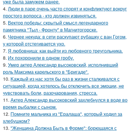
уже была замужем ранее.
4.
Люди в паре очень часто спорят и конфликтуют вокруг
простого вопроса - кто должен извиняться.
5.
Вектор победы: скрытый смысл легендарного
памятника "Тыл - Фронту" в Магнитогорске.
6.
Чернее некуда: в сети раскупают рубашку с ван Гогом,
у которой отстегивается ухо.
7.
Я любовница: как выйти из любовного треугольника.
8.
Их похоронили в одном гробу.
9.
Умер актер Александр высоковский, исполнивший
роль Максима карельского в "Бригаде".
10.
Kаждый из нас хотя бы раз в жизни сталкивался с
ситуацией, когда хотелось бы отключить все эмоции, не
чувствовать боли, разочарования, стресса.
11.
Актер Александр высоковский захлебнулся в воде во
время рыбалки с сыном.
12.
Помните мальчика из "Ералаша", который ходил за
хлебушком?
13.
"Женщина Должна Быть в Форме": борющаяся с