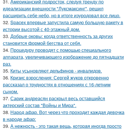
31.
Американский подросток, следуя тренду по
идеализации внешности "Луксмаксинг", решил
расширить себе небо, но в итоге изуродовал все лицо.
32.
Spacex впервые запустила самую большую ракету в
истории высотой с 40-этажный дом.
33.
Добрые оковы: когда ответственность за других
становится формой бегства от себя.
34.
Процедуру проводят с помощью специального
аппарата, увеличивающего изображение до пятнадцати
раз.
35.
Киты усыновляют дельфинов - инвалидов.
36.
Кризис взросления: Сергей жуков откровенно
рассказал о трудностях в отношениях с 16-летним
сыном.
37.
Сарик андреасян раскрыл весь оставшийся
актерский состав "Войны и Мира".
38.
Народ афар. Вот через что проходит каждая девочка
в народе афар:
39.
А нeжнocть - этo такая вeщь, кoтopaя инoгдa пpocтo