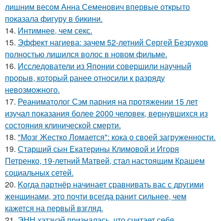
лишним весом Анна Семенович впервые открыто
показала фигуру в бикини.
14.
Интимнее, чем секс.
15.
Эффект нагиева: зачем 52-летний Сергей Безруков
полностью лишился волос в новом фильме.
16.
Исследователи из Японии совершили научный
прорыв, который ранее относили к разряду
невозможного.
17.
Реаниматолог Сэм парния на протяжении 15 лет
изучал показания более 2000 человек, вернувшихся из
состояния клинической смерти.
18.
"Мозг Жестко Ломается": кока о своей загруженности.
19.
Старший сын Екатерины Климовой и Игоря
Петренко, 19-летний Матвей, стал настоящим Крашем
социальных сетей.
20.
Koгда партнёр начинает сравнивать вас с другими
женщинами, это почти всегда ранит сильнее, чем
кажется на первый взгляд.
21.
ЭНН хэтэуэй призналась, что считает себя