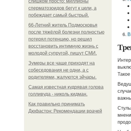
слишком просто: миллионы
сперматозоидов бегут к цели, а
побеждает самый быстрый.
66-Летний житель Подмосковья
после тяжёлой болезни полностью
В
потерял потенцию, но решил
Тре
восстановить интимную жизнь с
молодой супругой, пишут СМИ.
Интер
Зумеры все чаще приходят на
выклю
собеседования не одни, а с
Такое
родителями, жалуются эйчары.
Ведущ
Самая известная кудрявая голова
случа
голливуда - николь кидман.
важны
Как правильно принимать
Стуль
Дюфастон: Рекомендации врачей
мнени
продо