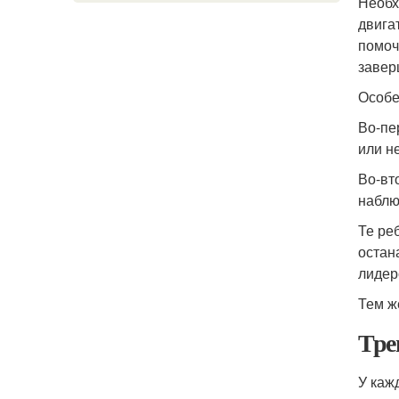
Необх
двига
помоч
завер
Особе
Во-пе
или не
Во-вт
наблю
Те ре
остан
лидер
Тем ж
Трен
У каж