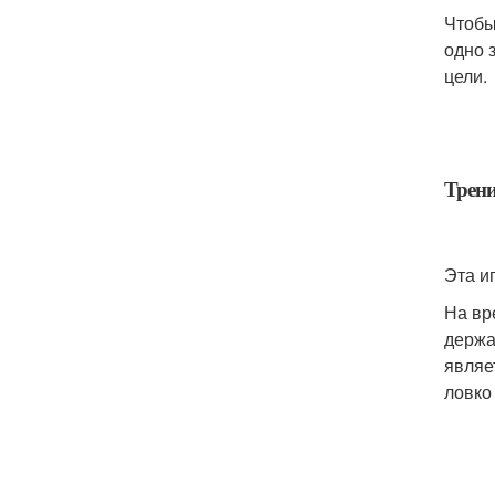
Чтобы
одно 
цели.
Трени
Эта и
На вр
держа
являе
ловко