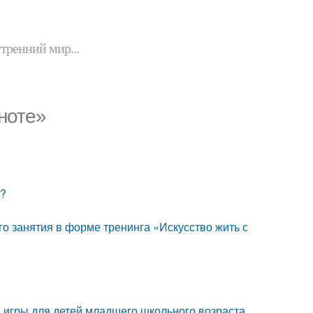
утренний мир...
ноте»
м?
го занятия в форме тренинга «Искусство жить с
 игры для детей младшего школьного возраста