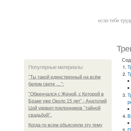
если тебе труд
Тре
Сод
Т
Популярные материалы
Т
"Ты такой единственный на всём
белом свете …":
"Обвенчался с Женой, с Которой в
Т
Браке уже Около 15 лет" - Анатолий
р
Цой удивил поклонников "тайной
свадьбой".
В
Когда-то всем объясняли эту тему
П