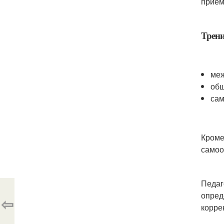
прием
Трени
меж
общ
сам
Кроме
самоо
Педаг
опред
⇦
корре