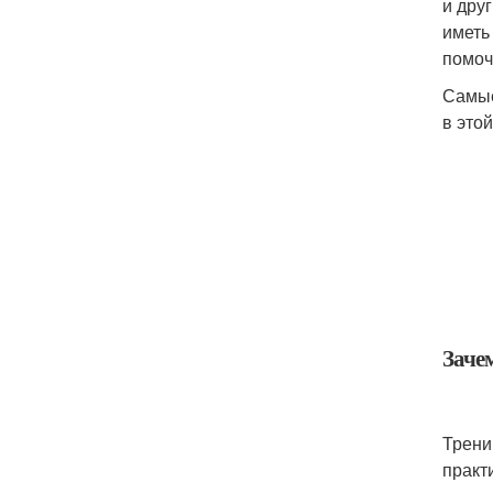
и дру
иметь
помоч
Самые
в этой
Заче
Трени
практ