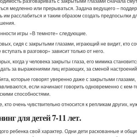
одимость разговаривать с закрытыми глазами сначала смут
ться медленно или прерываться. Задача ведущего – поддер
ь им расслабиться и таким образом создать предпосылки д
шения.
нности игры «В темноте» следующие.
рвых, сидя с закрытыми глазами, играющий не видит, кто с
 вступать в разговор» зависит только от него.
орых, когда у человека закрыты глаза, его мимика станови
дать за выражениями лиц играющих, за сменой настроений 
бята, которые говорят уверенно даже с закрытыми глазами,
авливаются, если начинают говорить одновременно с кем-
скими способностями.
е, кто очень чувствительно относится к репликам других, ну
инг для детей 7-11 лет.
дого ребенка свой характер. Одни дети раскованные и общи