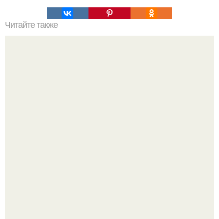
Читайте также
Топ 10 лучших игр на Троих дома без компьютера. 20
самых интересных игр для компании