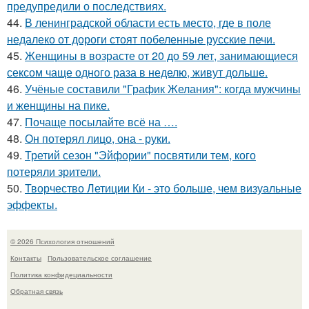
предупредили о последствиях.
44.
В ленинградской области есть место, где в поле
недалеко от дороги стоят побеленные русские печи.
45.
Женщины в возрасте от 20 до 59 лет, занимающиеся
сексом чаще одного раза в неделю, живут дольше.
46.
Учёные составили "График Желания": когда мужчины
и женщины на пике.
47.
Почаще посылайте всё на ….
48.
Он потерял лицо, она - руки.
49.
Третий сезон "Эйфории" посвятили тем, кого
потеряли зрители.
50.
Творчество Летиции Ки - это больше, чем визуальные
эффекты.
© 2026 Психология отношений
Контакты
Пользовательское соглашение
Политика конфидециальности
Обратная связь