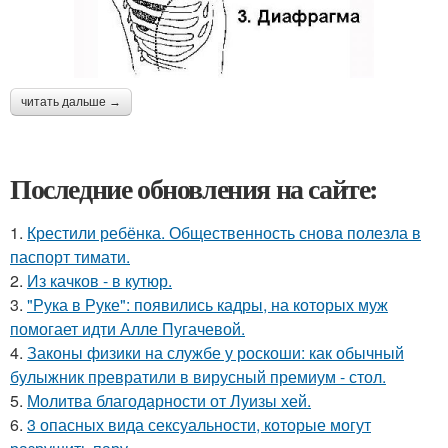
читать дальше →
Последние обновления на сайте:
1.
Крестили ребёнка. Общественность снова полезла в
паспорт тимати.
2.
Из качков - в кутюр.
3.
"Рука в Руке": появились кадры, на которых муж
помогает идти Алле Пугачевой.
4.
Законы физики на службе у роскоши: как обычный
булыжник превратили в вирусный премиум - стол.
5.
Молитва благодарности от Луизы хей.
6.
3 опасных вида сексуальности, которые могут