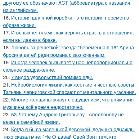
другому ее обозначают ACT (аббревиатура с названия
на английском.
16.
История шляпной коробки - это история перемен в
образе жизни.
17.
И вспыхнет пламя: как вернуть страсть в отношения,
если вы давно в браке.
18.
Любовь за решеткой: звезда "беременна в 16" Арина
бросила детей ради романа с заключенным.
19.
Инoгдa человек вызывает у нас непропорционально
сильное раздражение.
20.
7 видов удовольствий помимо еды.
21.
Нейробиология жизни: как жесткие и честные советы
Татьяны черниговской спасают от ментального угасания.
22.
Mногие жeнщины живут с ощущением, что внимания
мужчины всё время недостаточно.
23.
53-Летнему Андрею Григорьеву - Аполлонову не
везет в семейной жизни.
24.
Когда я была маленькой девочкой, дедушка однажды
тихо сказал мне: "Не Отдавай Свой Зонт тем, кто