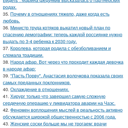
Видеть": Марина федункив высказалась о партнёрских
родах.
35.
Почему в отношениях тяжело, даже когда есть
любовь.
36.
Министр труда котяков выкатил новый план по
спасению демографии: теперь каждой россиянке нужно
выдать по 3-4 ребенка к 2030 году.
37.
Королева, которая родила с обезболиванием и
сломала традиции.
38.
Народ афар. Вот через что проходит каждая девочка
в народе афар:
39.
"Пасть Порву". Анастасия волочкова показала своих
самых преданных поклонников.
40.
Охлаждение в отношениях.
41.
Хирург только что завершил самую сложную
сердечную операцию у ликвидатора аварии на Чаэс.
42.
Феномен воплощения мыслей в реальность активно
обсуждается широкой общественностью с 2006 года.
43.
Женские соски больше мы не трогаем: врачи