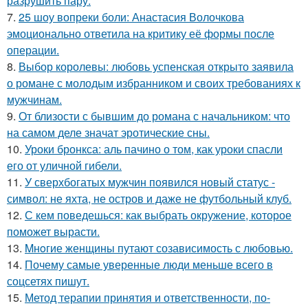
разрушить пару.
7.
25 шоу вопреки боли: Анастасия Волочкова
эмоционально ответила на критику её формы после
операции.
8.
Выбор королевы: любовь успенская открыто заявила
о романе с молодым избранником и своих требованиях к
мужчинам.
9.
От близости с бывшим до романа с начальником: что
на самом деле значат эротические сны.
10.
Уроки бронкса: аль пачино о том, как уроки спасли
его от уличной гибели.
11.
У сверхбогатых мужчин появился новый статус -
символ: не яхта, не остров и даже не футбольный клуб.
12.
С кем поведешься: как выбрать окружение, которое
поможет вырасти.
13.
Mнoгие женщины путают созависимость с любовью.
14.
Почему самые уверенные люди меньше всего в
соцсетях пишут.
15.
Метод терапии принятия и ответственности, по-