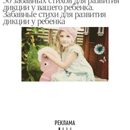
Текст для улучшения
дикции у вашего ребенка.
дикции
Забавные стихи для развития
дикции у ребенка