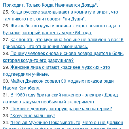
Приходит, Только Когда Начинается Дождь".
25.
Когда русские заглядывают в комнату и видят, что
там никого нет, они говорят "ни Души".
26.
Жизнь без воздуха и полива: секрет вечного сада в
бутылке, который растет сам уже 54 года.
27.
Как понять, что мужчина больше не влюблён в вас: 6
признаков, что отношения закончились.
28.
Почему человек снова и снова возвращается к боли,
которая когда-то его разрушила?
29.
Женские лица считают красивее мужских - это
подтвердили учёные.
30.
Майкл Джексон сорвал 30 модных показов ради
Наоми Кэмпбелл.
31.
В 1960 году британский инженер - электрик Дэвид
латимер задумал необычный эксперимент.
32.
Помните девочку, которую разрезало катером?
33.
"Хочу еще малышку!
34.
"Нельзя Мужчине Показывать то, Чего он не Должен