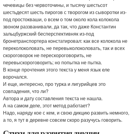
чечевицы без червоточины, и тысячу шестьсот
шестьдесят шесть пирогов с творогом из сыворотки из-
под простокваши, о всем о том около кола колокола
звоном раззванивали, да так, что даже Константин
зальцбуржский бесперспективняк из-под
бронетранспортера констатировал: как все колокола не
переколоколовать, не перевыколоколовать, так и всех
скороговорок не перескороговорить, не
перевыскороговорить; но попытка не пытка.
В конце прочтения этого текста у меня язык еле
ворочался.
И еще, интересно, про турка и лигурийцев это
совпадения, что ли?
Автора и дату составления текста не нашла.
А на самом деле, этот метод работает?
Надо, наряду кое с кем, и свою дикцию развить немного,
а то, я тут в деревне совсем скоро разучусь говорить.
Стихи для развития дикции