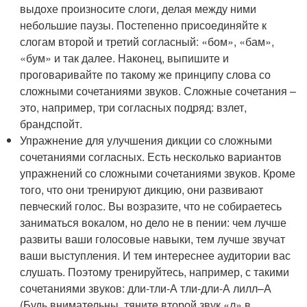
выдохе произносите слоги, делая между ними
небольшие паузы. Постепенно присоединяйте к
слогам второй и третий согласный: «бом», «бам»,
«бум» и так далее. Наконец, выпишите и
проговаривайте по такому же принципу слова со
сложными сочетаниями звуков. Сложные сочетания –
это, например, три согласных подряд: взлет,
брандспойт.
Упражнение для улучшения дикции со сложными
сочетаниями согласных. Есть несколько вариантов
упражнений со сложными сочетаниями звуков. Кроме
того, что они тренируют дикцию, они развивают
певческий голос. Вы возразите, что не собираетесь
заниматься вокалом, но дело не в пении: чем лучше
развиты ваши голосовые навыки, тем лучше звучат
ваши выступления. И тем интереснее аудитории вас
слушать. Поэтому тренируйтесь, например, с такими
сочетаниями звуков: дли-тли-А тли-дли-А лилл–А
(Будь внимательны, тяните второй звук «л» в