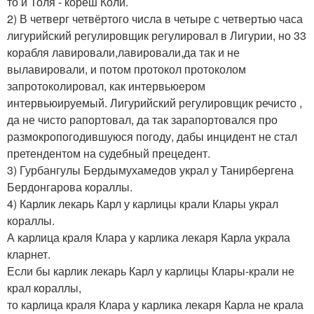
то и Толя - кореш Коли.
2) В четверг четвёртого числа в четыре с четвертью часа
лигурийский регулировщик регулировал в Лигурии, но 33
корабля лавировали,лавировали,да так и не
вылавировали, и потом протокол протоколом
запротоколировал, как интервьюером
интервьюируемый. Лигурийский регулировщик речисто ,
да не чисто рапортовал, да так зарапортовался про
размокропогодившуюся погоду, дабы инцидент не стал
претендентом на судебный прецедент.
3) Гурбангулы Бердымухамедов украл у Танирбергена
Бердонгарова кораллы.
4) Карлик лекарь Карл у карлицы крали Клары украл
кораллы.
А карлица краля Клара у карлика лекаря Карла украла
кларнет.
Если бы карлик лекарь Карл у карлицы Клары-крали не
крал кораллы,
то карлица краля Клара у карлика лекаря Карла не крала