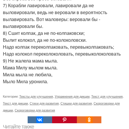
7) Корабли лавировали, лавировали да не
выловировали, ведь не веровали в вероятность
вылавировать. Вот маловеры: веровали бы -
вылавировали бы.
8) Сшит колпак, да не по-колпаковски;
Вылит колокол, да не по-колоколовски.
Надо колпак переколпаковать, перевыколпаковать;
Надо колокол переколоколовать, перевыколоколовать
9) Не жалела мама мыла.
Мама Милу мылом мыла.
Мила мыла не любила,
Мыло Мила уронила.
Категории:
Тексты для улучшения
,
Упражнения для дикции
,
Текст для улучшения
,
Текст для дикции
,
Стихи для развития
,
Стишки для развития
,
Скороговорки для
дикции
,
Скороговорки для развития
Читайте также