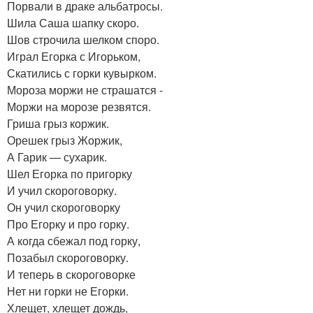
Порвали в драке альбатросы.
Шила Саша шапку скоро.
Шов строчила шелком споро.
Играл Егорка с Игорьком,
Скатились с горки кувырком.
Мороза моржи не страшатся -
Моржи на морозе резвятся.
Гриша грыз коржик.
Орешек грыз Жоржик,
А Гарик — сухарик.
Шел Егорка по пригорку
И учил скороговорку.
Он учил скороговорку
Про Егорку и про горку.
А когда сбежал под горку,
Позабыл скороговорку.
И теперь в скороговорке
Нет ни горки не Егорки.
Хлещет, хлещет дождь,