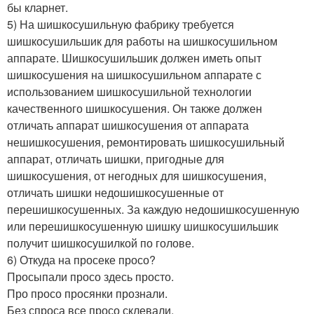
бы кларнет.
5) На шишкосушильную фабрику требуется
шишкосушильшик для работы на шишкосушильном
аппарате. Шишкосушильшик должен иметь опыт
шишкосушения на шишкосушильном аппарате с
использованием шишкосушильной технологии
качественного шишкосушения. Он также должен
отличать аппарат шишкосушения от аппарата
нешишкосушения, ремонтировать шишкосушильный
аппарат, отличать шишки, пригодные для
шишкосушения, от негодных для шишкосушения,
отличать шишки недошишкосушенные от
перешишкосушенных. За каждую недошишкосушенную
или перешишкосушенную шишку шишкосушильшик
получит шишкосушилкой по голове.
6) Откуда на просеке просо?
Просыпали просо здесь просто.
Про просо просянки прознали.
Без спроса все просо склевали.