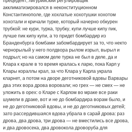
прецедент, лигурийский регулировщик
акклиматизировался в неконституционном
Константинополе, где хохлатые хохотушки хохотом
хохотали и кричали турке, который начерно обкурен
трубкой: не кури, турка, трубку, купи лучше кипу пик,
лучше пик кипу купи, а то придет бомбардир из
Бранденбурга бомбами забомбардирует за то, что некто
чернорылый у него полдвора рылом изрыл, вырыл и
подрыл; но на самом деле турка не был в деле, да и
Клара к крале в то время кралась к ларю, пока Карл у
Клары кораллы крал, за что Клара у Карла украла
кларнет, а потом на дворе деготниковой вдовы Варвары
два этих вора дрова воровали; но грех — не смех — не
уложить в орех: о Кларе с Карлом во мраке все раки
шумели в драке, вот и не до бомбардира ворам было, и
не до деготниковой вдовы, и не до деготниковых детей;
зато рассердившаяся вдова убрала в сарай дрова: раз
дрова, два дрова, три дрова — не вместились все дрова,
и два дровосека, два дровокола дроворуба для