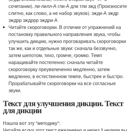
сочетании). ли-лилл-А гли-А дли тли зжд (Произносите
слитно, как слово, а не набор звуков). зжди-А зждр
зждрр зждррр зждри-А
Читайте скороговорки. В отличие от упражнений на
постановку правильного направления звука, чтобы
улучшить дикцию, нужно проговаривать скороговорки
так же, как и отдельные звуки: сначала беззвучно,
затем шепотом, тихо, громче, громко. Темп
наращивайте постепенно: сначала читайте
скороговорку преувеличенно медленно, затем
медленно, в естественном темпе, быстрее и быстро.
Прорабатывайте скороговорки на все согласные
звуки.
Текст для улучшения дикции. Текст
для дикции
Нашла вот эту "методику":
Читайте вслух этот текст ежедневно и через 2 недели вы