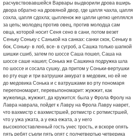
расчувствовавшейся Варвары выдворили дрова вширь
двора обратно на дровяной двор, где цапля чахла, цапля
сохла, цапля сдохла; цыпленок же цапли цепко цеплялся
за цепь; молодец против овец, против молодца сам
овца, которой носит Сеня сено в сани, потом везет
Сеньку Соньку с Санькой на санках: санки скок, Сеньку в
бок, Соньку- в лоб, все- в сугроб, а Сашка только шапкой
шишки сшиб, затем по шоссе Саша пошел, Саша на
шоссе саше нашел; Сонька же Сашкина подружка шла
по шоссе и сосала сушку, да притом у Соньки-вертушки
во рту еще и три ватрушки аккурат в медовик, но ей не
до медовика Сонька и с ватрушками во рту пономаря
перепономарит, перевыпономарит: жужжит, как
жужелица, жужжит, да кружится: была у Фрола Фролу на
Лавра наврала, пойдет к Лавру на Фрола Лавру наврет,
что вахмистр с вахмистршей, ротмистр с ротмистршей,
что у ужа ужата, а у ежа ежата, а у него
высокопоставленный гость унес трость, и вскоре опять
пять ребят съели пять опят с полчетвертью четверика