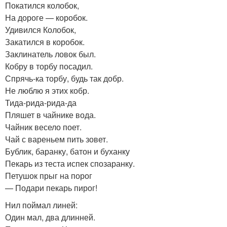
Покатился колобок,
На дороге — коробок.
Удивился Колобок,
Закатился в коробок.
Заклинатель ловок был.
Кобру в торбу посадил.
Спрячь-ка торбу, будь так добр.
Не люблю я этих кобр.
Тида-рида-рида-да
Пляшет в чайнике вода.
Чайник весело поет.
Чай с вареньем пить зовет.
Бублик, баранку, батон и буханку
Пекарь из теста испек спозаранку.
Петушок прыг на порог
— Подари пекарь пирог!
Нил поймал линей:
Один мал, два длинней.