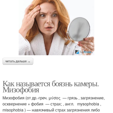
читать дальше →
Как называется боязнь камеры.
Мизофобия
Мизофобия (от др.-греч. μύσος — грязь , загрязнение,
осквернение + фобия — страх; , англ. mysophobia ,
misophobia ) — навязчивый страх загрязнения либо