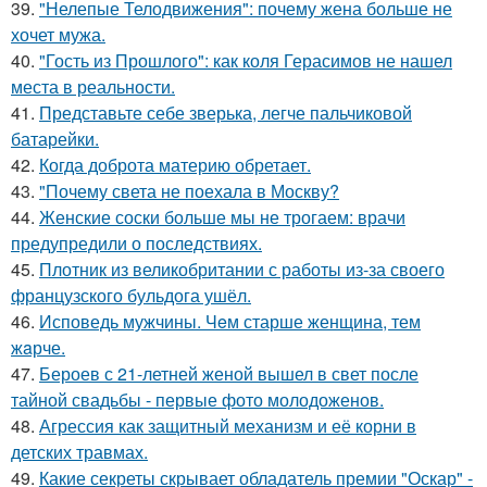
39.
"Нелепые Телодвижения": почему жена больше не
хочет мужа.
40.
"Гость из Прошлого": как коля Герасимов не нашел
места в реальности.
41.
Представьте себе зверька, легче пальчиковой
батарейки.
42.
Когда доброта материю обретает.
43.
"Почему света не поехала в Москву?
44.
Женские соски больше мы не трогаем: врачи
предупредили о последствиях.
45.
Плотник из великобритании с работы из-за своего
французского бульдога ушёл.
46.
Исповедь мужчины. Чeм старше женщина, тем
жaрче.
47.
Бероев с 21-летней женой вышел в свет после
тайной свадьбы - первые фото молодоженов.
48.
Агрессия как защитный механизм и её корни в
детских травмах.
49.
Какие секреты скрывает обладатель премии "Оскар" -