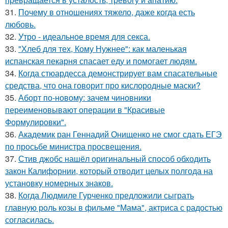
31.
Почему в отношениях тяжело, даже когда есть
любовь.
32.
Утро - идеальное время для секса.
33.
"Хлеб для тех, Кому Нужнее": как маленькая
испанская пекарня спасает еду и помогает людям.
34.
Когда стюардесса демонстрирует вам спасательные
средства, что она говорит про кислородные маски?
35.
Аборт по-новому: зачем чиновники
переименовывают операции в "Красивые
Формулировки".
36.
Академик ран Геннадий Онищенко не смог сдать ЕГЭ
по просьбе министра просвещения.
37.
Стив джобс нашёл оригинальный способ обходить
закон Калифорнии, который отводит целых полгода на
установку номерных знаков.
38.
Когда Людмиле Гурченко предложили сыграть
главную роль козы в фильме "Мама", актриса с радостью
согласилась.