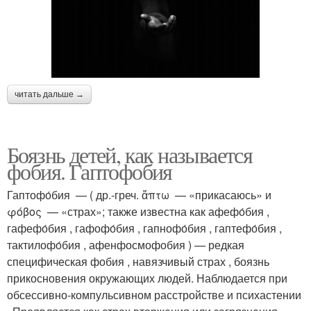
читать дальше →
Боязнь детей, как называется
фобия. Гаптофобия
Гаптофо́бия — ( др.-греч. ἅπτω — «прикасаюсь» и
φόβος — «страх»; также известна как афефо́бия ,
гафефо́бия , гафофо́бия , гапнофо́бия , гаптефо́бия ,
тактилофо́бия , афенфосмофобия ) — редкая
специфическая фобия , навязчивый страх , боязнь
прикосновения окружающих людей. Наблюдается при
обсессивно-компульсивном расстройстве и психастении