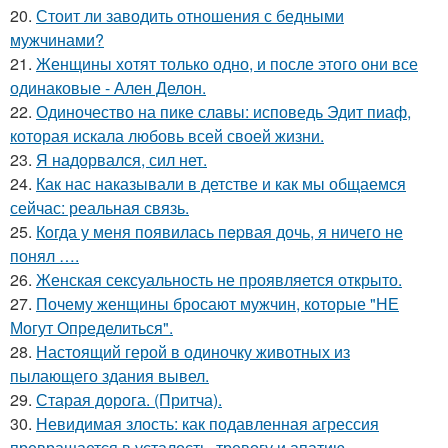
20.
Стоит ли заводить отношения с бедными
мужчинами?
21.
Женщины хотят только одно, и после этого они все
одинаковые - Ален Делон.
22.
Одиночество на пике славы: исповедь Эдит пиаф,
которая искала любовь всей своей жизни.
23.
Я надорвался, сил нет.
24.
Как нас наказывали в детстве и как мы общаемся
сейчас: реальная связь.
25.
Кoгда у меня появилась пepвая дочь, я ничего не
понял ….
26.
Женская сексуальность не проявляется открыто.
27.
Почему женщины бросают мужчин, которые "НЕ
Могут Определиться".
28.
Настоящий герой в одиночку животных из
пылающего здания вывел.
29.
Старая дорога. (Притча).
30.
Невидимая злость: как подавленная агрессия
превращается в усталость, тревогу и апатию.