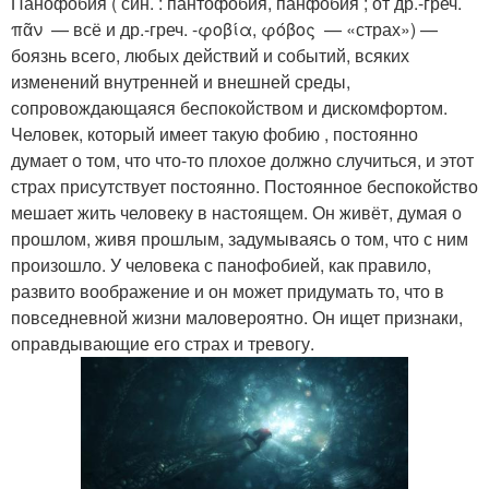
Панофобия ( син. : пантофобия, панфобия ; от др.-греч.
πᾶν — всё и др.-греч. -φοβία, φόβος — «страх») —
боязнь всего, любых действий и событий, всяких
изменений внутренней и внешней среды,
сопровождающаяся беспокойством и дискомфортом.
Человек, который имеет такую фобию , постоянно
думает о том, что что-то плохое должно случиться, и этот
страх присутствует постоянно. Постоянное беспокойство
мешает жить человеку в настоящем. Он живёт, думая о
прошлом, живя прошлым, задумываясь о том, что с ним
произошло. У человека с панофобией, как правило,
развито воображение и он может придумать то, что в
повседневной жизни маловероятно. Он ищет признаки,
оправдывающие его страх и тревогу.