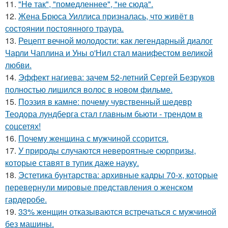
11.
"He так", "помедленнее", "не сюда".
12.
Жена Брюса Уиллиса призналась, что живёт в
состоянии постоянного траура.
13.
Рецепт вечной молодости: как легендарный диалог
Чарли Чаплина и Уны о'Нил стал манифестом великой
любви.
14.
Эффект нагиева: зачем 52-летний Сергей Безруков
полностью лишился волос в новом фильме.
15.
Поэзия в камне: почему чувственный шедевр
Теодора лундберга стал главным бьюти - трендом в
соцсетях!
16.
Почему женщина с мужчиной ссорится.
17.
У природы случаются невероятные сюрпризы,
которые ставят в тупик даже науку.
18.
Эстетика бунтарства: архивные кадры 70-х, которые
перевернули мировые представления о женском
гардеробе.
19.
33% женщин отказываются встречаться с мужчиной
без машины.