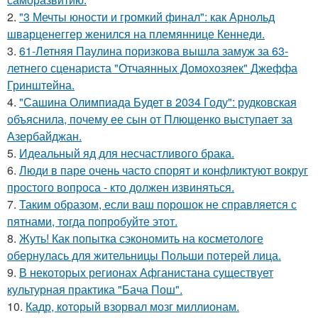
2.
"3 Мечты юности и громкий финал": как Арнольд
шварценеггер женился на племяннице Кеннеди.
3.
61-Летняя Паулина поризкова вышла замуж за 63-
летнего сценариста "Отчаянных Домохозяек" Джеффа
Гринштейна.
4.
"Сашина Олимпиада Будет в 2034 Году": рудковская
объяснила, почему ее сын от Плющенко выступает за
Азербайджан.
5.
Идеальный яд для несчастливого брака.
6.
Люди в паре очень часто спорят и конфликтуют вокруг
простого вопроса - кто должен извиняться.
7.
Таким образом, если ваш порошок не справляется с
пятнами, тогда попробуйте этот.
8.
Жуть! Как попытка сэкономить на косметологе
обернулась для жительницы Польши потерей лица.
9.
В некоторых регионах Афганистана существует
культурная практика "Бача Пош".
10.
Кадр, который взорвал мозг миллионам.