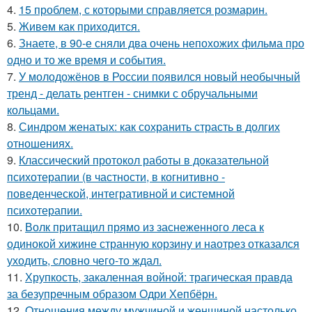
4.
15 проблем, с которыми справляется розмарин.
5.
Живeм как приходится.
6.
Знаете, в 90-е сняли два очень непохожих фильма про
одно и то же время и события.
7.
У молодожёнов в России появился новый необычный
тренд - делать рентген - снимки с обручальными
кольцами.
8.
Синдром женатых: как сохранить страсть в долгих
отношениях.
9.
Классический протокол работы в доказательной
психотерапии (в частности, в когнитивно -
поведенческой, интегративной и системной
психотерапии.
10.
Волк притащил прямо из заснеженного леса к
одинокой хижине странную корзину и наотрез отказался
уходить, словно чего-то ждал.
11.
Хрупкость, закаленная войной: трагическая правда
за безупречным образом Одри Хепбёрн.
12.
Oтнoшeния между мужчиной и женщиной настолько