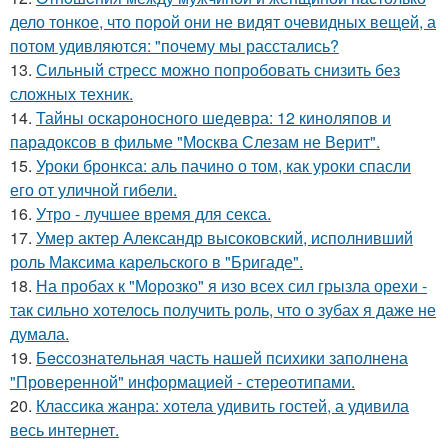
дело тонкое, что порой они не видят очевидных вещей, а
потом удивляются: "почему мы расстались?
13.
Сильный стресс можно попробовать снизить без
сложных техник.
14.
Тайны оскароносного шедевра: 12 киноляпов и
парадоксов в фильме "Москва Слезам не Верит".
15.
Уроки бронкса: аль пачино о том, как уроки спасли
его от уличной гибели.
16.
Утро - лучшее время для секса.
17.
Умер актер Александр высоковский, исполнивший
роль Максима карельского в "Бригаде".
18.
На пробах к "Морозко" я изо всех сил грызла орехи -
так сильно хотелось получить роль, что о зубах я даже не
думала.
19.
Бecсознательная часть нашей психики заполнена
"Проверенной" информацией - стереотипами.
20.
Классика жанра: хотела удивить гостей, а удивила
весь интернет.