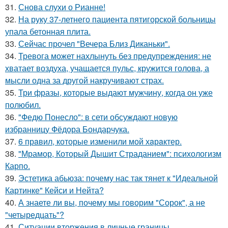
31.
Снова слухи о Рианне!
32.
На руку 37-летнего пациента пятигорской больницы
упала бетонная плита.
33.
Сейчас прочел "Вечера Близ Диканьки".
34.
Тревога может нахлынуть без предупреждения: не
хватает воздуха, учащается пульс, кружится голова, а
мысли одна за другой накручивают страх.
35.
Три фразы, которые выдают мужчину, когда он уже
полюбил.
36.
"Федю Понесло": в сети обсуждают новую
избранницу Фёдора Бондарчука.
37.
6 прaвил, которые изменили мой хaрaктер.
38.
"Мрамор, Который Дышит Страданием": психологизм
Карпо.
39.
Эстетика абьюза: почему нас так тянет к "Идеальной
Картинке" Кейси и Нейта?
40.
А знаете ли вы, почему мы говорим "Сорок", а не
"четыредцать"?
41.
Ситуации вторжения в личные границы.