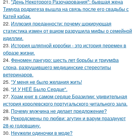
21.
"День Некоторого Разочарования": бывшая жена
Тимура родригеза вышла на связь после его свадьбы с
Катей кабак.
22.
Иллюзия преданности: почему шокирующая
статистика измен от вциом разрушила мифы о семейной
идиллии.
23.
История шляпной коробки - это история перемен в
образе жизни.
24.
Феномен лангуро: шесть лет борьбы и триумфа
слона, разрушившего медицинские стереотипы
ветеринаров.
25.
"У меня не было желания жить!
26.
"И У НЕЁ Было Сердце".
27.
Храм книг в самом сердце Бразилии: удивительная
история королевского португальского читального зала.
28.
Почему мужчина не делает предложение?
29.
Рекордсмены по любви: агутин и варум празднуют
28-ю годовщину.
30.
Неужели одиночки в моде?