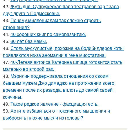
42.
Жуть дня! Супружеская пара театралов зар * зала
друг друга в Подмосковье.
43.
Почему миллениалам так сложно строить
отношения?
44.
40 хороших книг по саморазвитию.
45.
60 лет без мамы.
46.
Столь мускулистые, похожие на бодибилдеров коты
появляются из-за аномалии в гене миостатина.
47.
40-Летняя актриса Катерина шпица готовится стать
матерью во второй раз.
48.
Мэрилин поддерживала отношения со своим
бывшем мужем Джо димаджо на протяжении всего
времени после их развода, вплоть до самой своей
кончины.
49.
Такое редкое явление - фасциация есть.
50.
Хотите избавиться от токсичного мышления и
выбросить плохие мысли из головы?