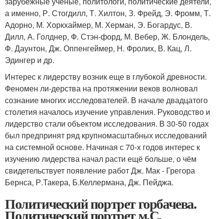
зарубежные учёные, политологи, политические деятели,
а именно, Р. Стогдилл, Т. Хилтон, З. Фрейд, Э. Фромм, Т.
Адорно, М. Хоркхаймер, М. Херман, Э. Богардус, В.
Дилл, А. Голднер, Ф. Стэн-форд, М. Вебер, Ж. Блондель,
Ф. Даунтон, Дж. Оппенгеймер, Н. Фролих, В. Кац, Л.
Эдингер и др.
Интерес к лидерству возник еще в глубокой древности.
Феномен ли-дерства на протяжении веков волновал
сознание многих исследователей. В начале двадцатого
столетия началось изучение управления. Руководство и
лидерство стали объектом исследования. В 30-50 годах
был предпринят ряд крупномасштабных исследований
на системной основе. Начиная с 70-х годов интерес к
изучению лидерства начал расти ещё больше, о чём
свидетельствует появление работ Дж. Мак - Грегора
Бернса, Р.Такера, Б.Келлермана, Дж. Пейджа.
Политический портрет горбачева.
Политический портрет м.С.