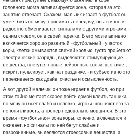
головного мозга активизируется зона, которая за это
занятие отвечает. Скажем, мальчик играет в футбол: он
умеет бить по мячу, принимать передачу, он активно и
радостно обменивается сигналами с другими игроками, -
одним словом, он в своей тарелке. В его мозге активно
включается хорошо развитый «футбольный» участок
коры, клетки омываются свежей кровью, густо пробегают
электрические разряды, выделяются стимулирующие
вещества, плетутся новые нейронные связи, все сияет,
искрит, пульсирует, как на празднике, - и субъективно это
переживается как драйв, счастье и осмысленность.
А вот другой мальчик: он тоже играет в футбол, но при
этом тайно мечтает скорее пойти домой клеить танчики,
по мячу он бьет слабо и неловко, игроки шпыняют его за
непонятливость, а тренер недовольно морщится. В это
время «футбольная» зона коры, конечно, включается и
оживает, но сигналы по ней бегут слабые и
разрозненные, выделяются стрессовые вещества, а