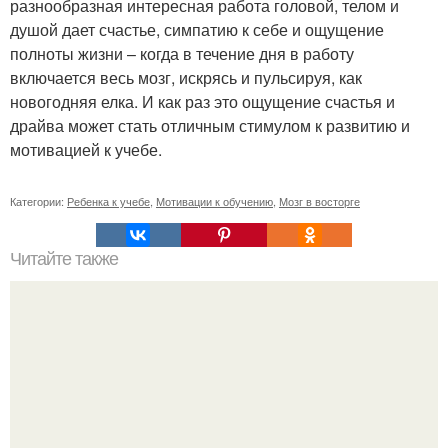
разнообразная интересная работа головой, телом и
душой дает счастье, симпатию к себе и ощущение
полноты жизни – когда в течение дня в работу
включается весь мозг, искрясь и пульсируя, как
новогодняя елка. И как раз это ощущение счастья и
драйва может стать отличным стимулом к развитию и
мотивацией к учебе.
Категории:
Ребенка к учебе
,
Мотивации к обучению
,
Мозг в восторге
Читайте также
Можно ли носить кольцо на безымянном пальце правой