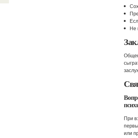
Сох
Пре
Есл
Не 
Зак
Общен
сыгра
заслу
Свя
Вопр
псих
При в
первы
или п