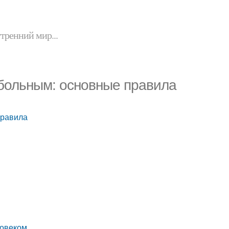
утренний мир...
 больным: основные правила
правила
ловеком