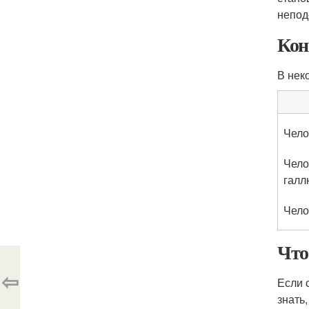
непод
Кон
В нек
Чело
Чело
галл
Чело
Что
⇦
Если 
знать,