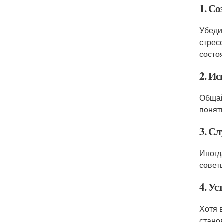
1. Со
Убеди
стрес
состо
2. И
Общай
понят
3. С
Иногд
совет
4. У
Хотя 
стано