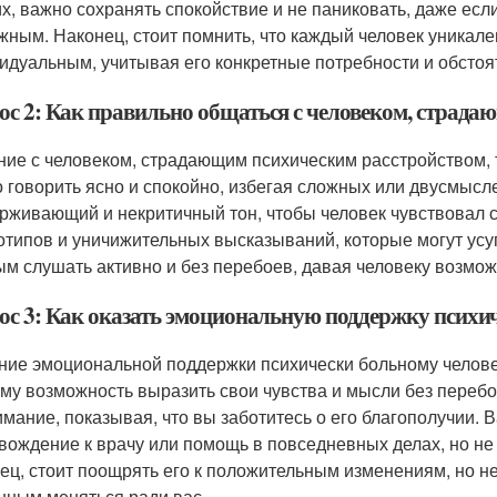
их, важно сохранять спокойствие и не паниковать, даже ес
жным. Наконец, стоит помнить, что каждый человек уникале
идуальным, учитывая его конкретные потребности и обстоя
ос 2: Как правильно общаться с человеком, страд
ие с человеком, страдающим психическим расстройством, т
 говорить ясно и спокойно, избегая сложных или двусмыс
рживающий и некритичный тон, чтобы человек чувствовал с
отипов и уничижительных высказываний, которые могут усугу
ым слушать активно и без перебоев, давая человеку возмож
ос 3: Как оказать эмоциональную поддержку психи
ние эмоциональной поддержки психически больному челове
ему возможность выразить свои чувства и мысли без перебо
имание, показывая, что вы заботитесь о его благополучии.
вождение к врачу или помощь в повседневных делах, но не 
ец, стоит поощрять его к положительным изменениям, но не 
нным меняться ради вас.