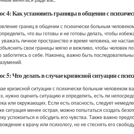
ос 4: Как установить границы в общении с психиче
овление границ в общении с психически больным человеком
 определить, что вы готовы и не готовы делать, чтобы избе
 уважать личное пространство и время человека, не настаив
 объяснить свои границы мягко и вежливо, чтобы человек по
о заботитесь о себе. Наконец, важно быть последовательны
азумений.
ос 5: Что делать в случае кризисной ситуации с пс
чае кризисной ситуации с психически больным человеком ва
х, нужно оценить ситуацию и определить, есть ли непосред
ека или окружающих. Если есть опасность, следует немед
же ситуация менее острая, можно попытаться создать безо
еку успокоиться и обсудить его чувства. Также важно пред
вождение к врачу или психологу, но не стеснять его свобод