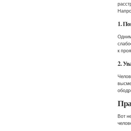
расст
Напро
1. П
Одним
слабо
к про
2. У
Челов
высме
ободр
Пра
Вот н
челов