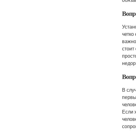
Вопр
Устан
четко
важно
стоит
прост
недор
Вопр
В слу
первы
челов
Если 
челов
сопро