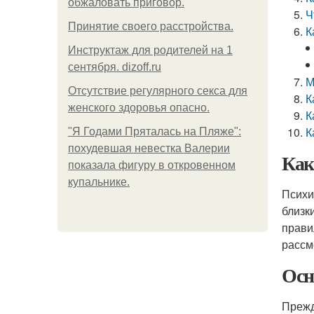
обжаловать приговор.
Ч
Принятие своего расстройства.
К
Инструктаж для родителей на 1
сентября. dizoff.ru
М
Отсутствие регулярного секса для
К
женского здоровья опасно.
К
К
"Я Годами Пряталась на Пляже":
похудевшая невестка Валерии
Как
показала фигуру в откровенном
купальнике.
Психи
близк
прави
рассм
Осн
Прежд