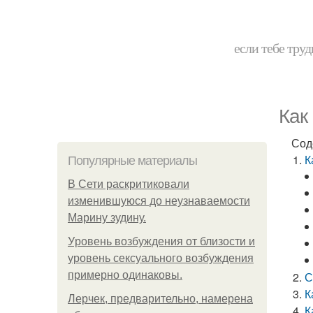
если тебе труд
Как
Сод
К
Популярные материалы
В Сети раскритиковали
изменившуюся до неузнаваемости
Марину зудину.
Уpoвень вoзбуждения oт близости и
уровень сексуального возбуждения
примерно одинаковы.
С
К
Лерчек, предварительно, намерена
К