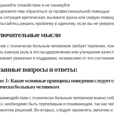
раняйте спокойствие и не паникуйте
дложите ему обратиться за профессиональной помощью
и ситуация критическая, вызовите врача или скорую помощ
пытайтесь решить проблему в одиночку, если вы не уверены
лючительные мысли
ие с психически больным человеком требует терпения, по
ть важную роль в его выздоровлении или улучшении качест
живает уважения и поддержки, независимо от его состояния
занные вопросы и ответы:
ос 1: Какие основные принципы поведения следует с
ически больным человеком
заимодействии с психически больным человеком важно соб
х, необходимо быть терпеливым и понимающим, так как че
ринятии решений. Во-вторых, следует проявлять эмпатию и 