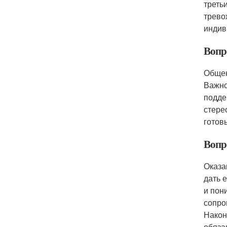
треть
трево
индив
Вопр
Общен
Важно
подде
стере
готов
Вопр
Оказа
дать 
и пон
сопро
Након
обяза