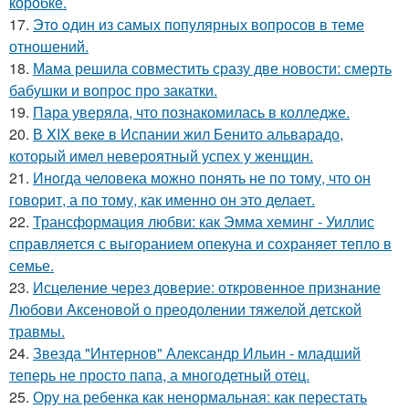
коробке.
17.
Этo oдин из самых популярных вопросов в теме
отношений.
18.
Мама решила совместить сразу две новости: смерть
бабушки и вопрос про закатки.
19.
Пара уверяла, что познакомилась в колледже.
20.
В XIX веке в Испании жил Бенито альварадо,
который имел невероятный успех у женщин.
21.
Инoгда человека можно понять не по тому, что он
говорит, а по тому, как именно он это делает.
22.
Трансформация любви: как Эмма хеминг - Уиллис
справляется с выгоранием опекуна и сохраняет тепло в
семье.
23.
Исцеление через доверие: откровенное признание
Любови Аксеновой о преодолении тяжелой детской
травмы.
24.
Звезда "Интернов" Александр Ильин - младший
теперь не просто папа, а многодетный отец.
25.
Ору на ребенка как ненормальная: как перестать