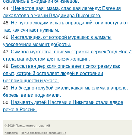
оказались в ожидании близнецов.
44.
"Ненастоящая" мама, спасшая легенду: Евгения
лихалатова в жизни Владимира Высоцкого.
45.
Не нужно людям искать оправданий- они поступают
так, как считают нужным.
46.
Инсталляция, от которой мурашки: в алматы
увековечили момент доброты.
47.
Символ мужества: почему стрижка лерчек "под Ноль"
стала манифестом для тысяч женщин.
48.
Бессел ван дер колк описывает психотравму как
опыт, который оставляет людей в состоянии
беспомощности и ужаса.
49.
На бледно-голубой эмали, какая мыслима в апреле,
березы ветви поднимали.
50.
Называть детей Настями и Никитами стали вдвое
реже в России.
© 2026 Психология отношений
Контакты
Пользовательское соглашение