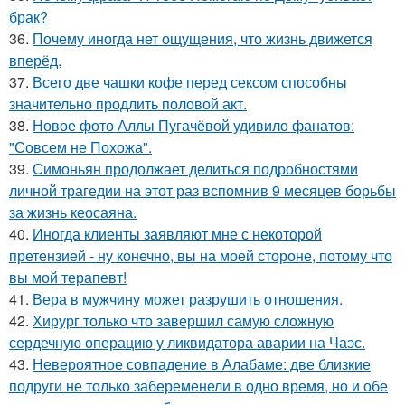
брак?
36.
Почему иногда нет ощущения, что жизнь движется
вперёд.
37.
Всего две чашки кофе перед сексом способны
значительно продлить половой акт.
38.
Новое фото Аллы Пугачёвой удивило фанатов:
"Совсем не Похожа".
39.
Симоньян продолжает делиться подробностями
личной трагедии на этот раз вспомнив 9 месяцев борьбы
за жизнь кеосаяна.
40.
Иногда клиенты заявляют мне с некоторой
претензией - ну конечно, вы на моей стороне, потому что
вы мой терапевт!
41.
Вера в мужчину может разрушить отношения.
42.
Хирург только что завершил самую сложную
сердечную операцию у ликвидатора аварии на Чаэс.
43.
Невероятное совпадение в Алабаме: две близкие
подруги не только забеременели в одно время, но и обе