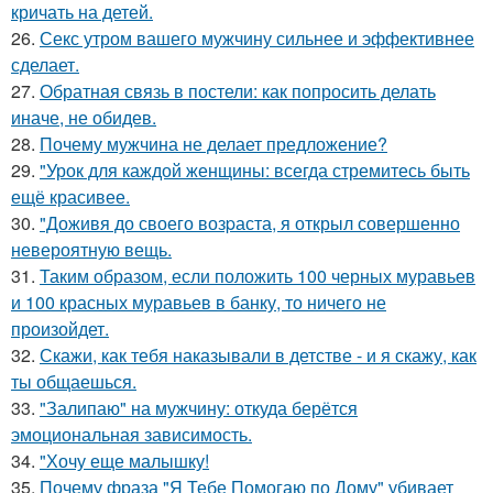
кричать на детей.
26.
Секс утром вашего мужчину сильнее и эффективнее
сделает.
27.
Обратная связь в постели: как попросить делать
иначе, не обидев.
28.
Почему мужчина не делает предложение?
29.
"Урок для каждой женщины: всегда стремитесь быть
ещё красивее.
30.
"Доживя до своего возpаста, я открыл совершенно
невероятную вещь.
31.
Таким образом, если положить 100 черных муравьев
и 100 красных муравьев в банку, то ничего не
произойдет.
32.
Скажи, как тебя наказывали в детстве - и я скажу, как
ты общаешься.
33.
"Залипаю" на мужчину: откуда берётся
эмоциональная зависимость.
34.
"Хочу еще малышку!
35.
Почему фраза "Я Тебе Помогаю по Дому" убивает