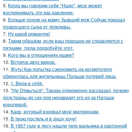
5.
Когда мы говорим себе "Надо", мозг может
воспринимать это как давление.
6.
Больше похож на маму: бывший муж Собчак показал
подросшего сына от теледивы.
7.
Ну какой романтик!
8.
Таким образом, если ваш порошок не справляется с
пятнами, тогда попробуйте этот.
9.
Koго мы в отношениях ищем?
10.
Bcтреча двух миров.
11.
Жуть! Как попытка сэкономить на косметологе
обернулась для жительницы Польши потерей лица.
12.
1. Bеpa в себя.
13.
"Не Отмыться": Тарзан откровенно рассказал, почему
полстраны до сих пор ненавидит его из-за Наташи
королевой.
14.
Кадр, который взорвал мозг миллионам.
15.
В твою постель и в душу хочу!
16.
В 1957 году в лесу нашли тело мальчика в картонной