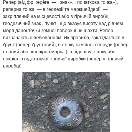
Репе́р (від фр. repère — «знак», «початкова точка»),
реперна точка — в геодезії та маркшейдерії —
закріплений на місцевості або в гірничій виробці
геодезичний знак , пункт , що вказує висоту над рівнем
моря даної точки земної поверхні чи шахти. Репер
визначають нівелюванням. Як правило, закладається в
ґрунт (репер ґрунтовий), в стінку кам'яної споруди (репер
стінний або нівелірна марка ), в підошву, стінку або
покрівлю підготовчої гірничої виробки (репер у гірничій
виробці).