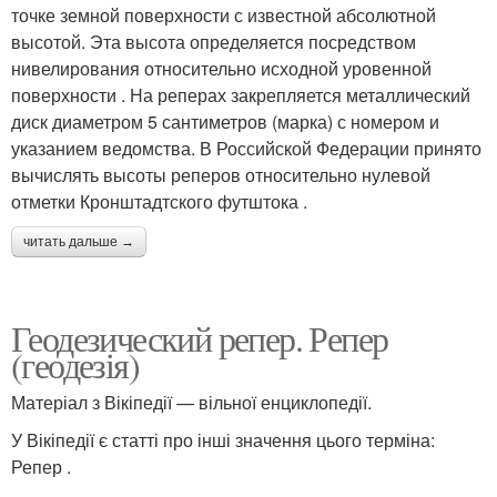
точке земной поверхности с известной абсолютной
высотой. Эта высота определяется посредством
нивелирования относительно исходной уровенной
поверхности . На реперах закрепляется металлический
диск диаметром 5 сантиметров (марка) с номером и
указанием ведомства. В Российской Федерации принято
вычислять высоты реперов относительно нулевой
отметки Кронштадтского футштока .
читать дальше →
Геодезический репер. Репер
(геодезія)
Матеріал з Вікіпедії — вільної енциклопедії.
У Вікіпедії є статті про інші значення цього терміна:
Репер .