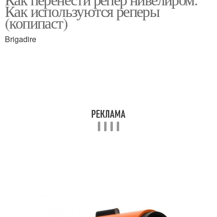
Реперы при изыскании
Репер в строительстве
Как используются реперы
(копипаст)
Brigadire
Вековые реперы