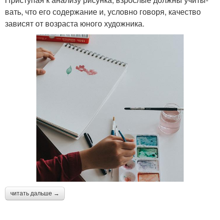
вать, что его содер­жа­ние и, условно говоря, каче­ство
зави­сят от воз­раста юного художника.
читать дальше →