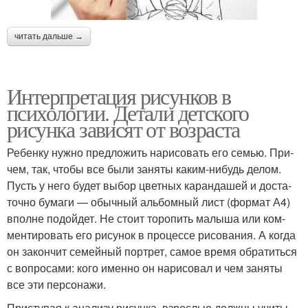
читать дальше →
Интерпретация рисунков в
психологии. Детали детского
рисунка зависят от возраста
Ребенку нужно пред­ло­жить нари­со­вать его семью. При­
чем, так, чтобы все были заняты каким-нибудь делом.
Пусть у него будет выбор цвет­ных каран­да­шей и доста­
точно бумаги — обыч­ный аль­бом­ный лист (фор­мат А4)
вполне подой­дет. Не стоит торо­пить малыша или ком­
мен­ти­ро­вать его рису­нок в про­цессе рисо­ва­ния. А когда
он закон­чит семей­ный порт­рет, самое время обра­титься
с вопро­сами: кого именно он нари­со­вал и чем заняты
все эти персонажи.
При­сту­пая к ана­лизу рисунка, взрос­лые должны учи­ты­