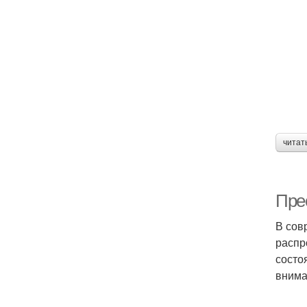
читат
Пре
В сов
распр
состо
внима