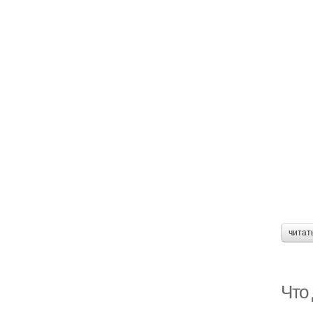
читат
Что 