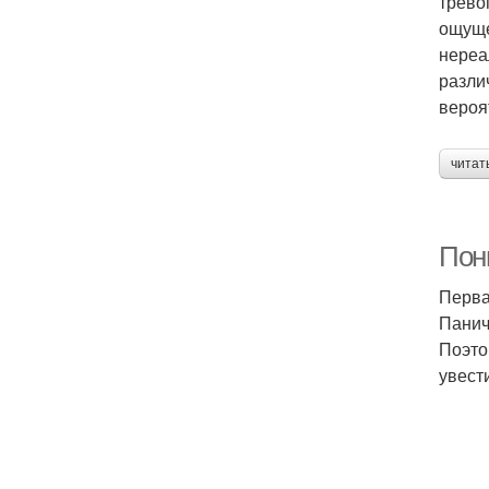
трево
ощуще
нереа
разли
вероя
читат
Пон
Перва
Панич
Поэто
увест