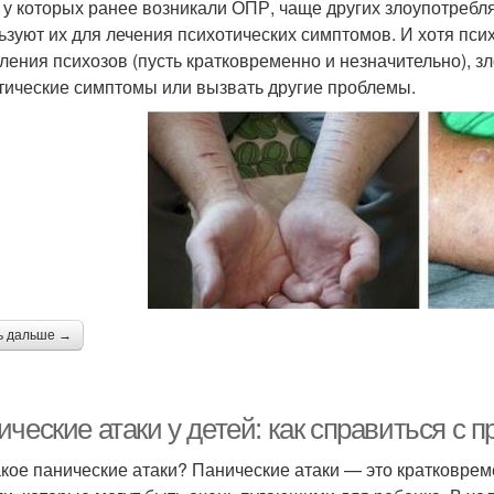
 у которых ранее возникали ОПР, чаще других злоупотребл
ьзуют их для лечения психотических симптомов. И хотя пс
ления психозов (пусть кратковременно и незначительно), з
тические симптомы или вызвать другие проблемы.
ь дальше →
ческие атаки у детей: как справиться с 
акое панические атаки? Панические атаки — это кратковре