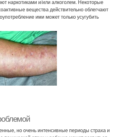
яют наркотиками и/или алкоголем. Некоторые
ихоактивные вещества действительно облегчают
лоупотребление ими может только усугубить
проблемой
менные, но очень интенсивные периоды страха и