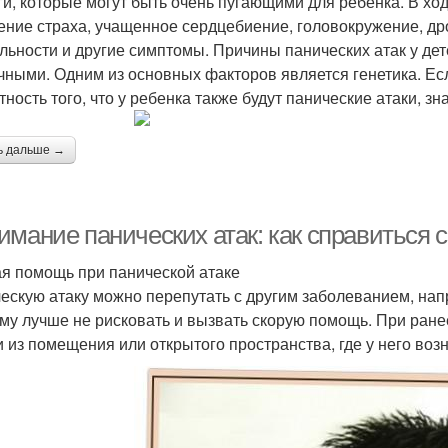
ги, которые могут быть очень пугающими для ребенка. В хо
ние страха, учащенное сердцебиение, головокружение, др
льности и другие симптомы. Причины панических атак у дет
чными. Одним из основных факторов является генетика. Есл
тность того, что у ребенка также будут панические атаки, з
ь дальше →
имание панических атак: как справиться 
я помощь при панической атаке
ескую атаку можно перепутать с другим заболеванием, нап
му лучше не рисковать и вызвать скорую помощь. При ране
и из помещения или открытого пространства, где у него возн