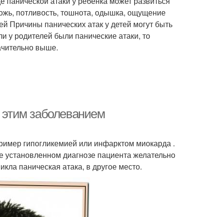
де панической атаки у ребенка может развиться
ожь, потливость, тошнота, одышка, ощущение
ей Причины панических атак у детей могут быть
и у родителей были панические атаки, то
начительно выше.
с этим заболеванием
ример гипогликемией или инфарктом миокарда .
е установленном диагнозе пациента желательно
икла паническая атака, в другое место.