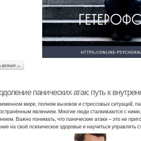
ь дальше →
одоление панических атак: путь к внутре
ременном мире, полном вызовов и стрессовых ситуаций, па
остранённым явлением. Многие люди сталкиваются с ними, н
янием. Важно понимать, что панические атаки – это не приго
ние на своё психическое здоровье и научиться управлять с