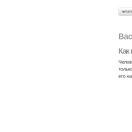
читат
Вас
Как
Челов
тольк
его н