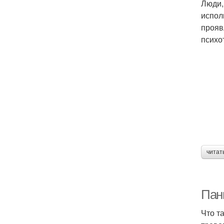
Люди,
испол
прояв
психо
читат
Пани
Что т