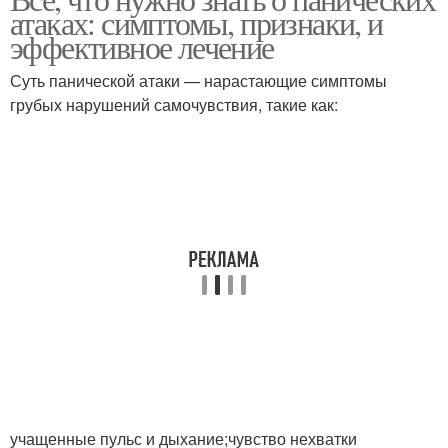
Основные признаки
атаках: симптомы, признаки, и
портрет
эффективное лечение
Суть панической атаки — нарастающие симптомы
Психологический
грубых нарушений самочувствия, такие как:
Психологический облик
анализ
Психологический
Психологический
террорист
синдром
учащенные пульс и дыхание;чувство нехватки