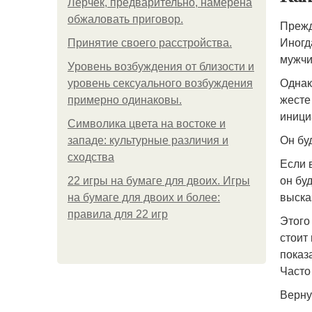
Лерчек, предварительно, намерена
обжаловать приговор.
Прежд
Иногд
Принятие своего расстройства.
мужчи
Уpoвень вoзбуждения oт близости и
Однак
уровень сексуального возбуждения
жесте
примерно одинаковы.
иници
Символика цвета на востоке и
Он буд
западе: культурные различия и
сходства
Если 
он бу
22 игры на бумаге для двоих. Игры
выска
на бумаге для двоих и более:
правила для 22 игр
Этого
стоит
показ
Часто
Верну