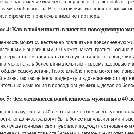
еское напряжение или легкая нервозность в moments встре
аками влюбленности. Все эти физические проявления указы
ва и стремится привлечь внимание партнера.
ос 4: Как влюбленность влияет на повседневную жи
енность может существенно повлиять на повседневную жизн
истичным и энергичным. Он может начать тратить больше в
артнеру, а также проявлять большую активность в общении
на может стать более внимательным к своему здоровью и 
о общем самочувствии. Также влюбленность может мотивиро
й жизни, так как он feels поддержку и вдохновение от парт
ительные изменения в повседневную жизнь, делая ее боле
ос 5: Чем отличается влюбленность мужчины в 40 ле
енность мужчины в 40 лет отличается большей эмоциональн
ости, когда чувства могут быть более импульсивными и эм
на лучше понимает свои чувства и подходит к отношениям 
ективах и стремится к стабильным и гармоничным отношени