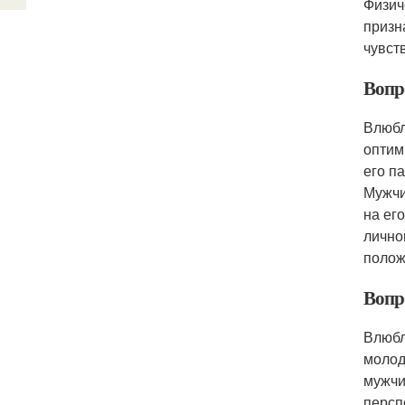
Физич
призн
чувст
Вопр
Влюбл
оптим
его п
Мужчи
на ег
лично
полож
Вопр
Влюбл
молод
мужчи
персп