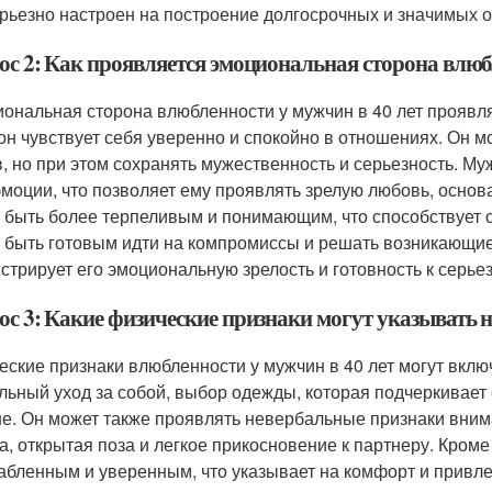
ерьезно настроен на построение долгосрочных и значимых 
ос 2: Как проявляется эмоциональная сторона влюб
ональная сторона влюбленности у мужчин в 40 лет проявля
 он чувствует себя уверенно и спокойно в отношениях. Он 
в, но при этом сохранять мужественность и серьезность. Му
эмоции, что позволяет ему проявлять зрелую любовь, осно
 быть более терпеливым и понимающим, что способствует 
 быть готовым идти на компромиссы и решать возникающие
стрирует его эмоциональную зрелость и готовность к серь
ос 3: Какие физические признаки могут указывать н
еские признаки влюбленности у мужчин в 40 лет могут вклю
льный уход за собой, выбор одежды, которая подчеркивает 
не. Он может также проявлять невербальные признаки внима
а, открытая поза и легкое прикосновение к партнеру. Кроме 
абленным и уверенным, что указывает на комфорт и привле