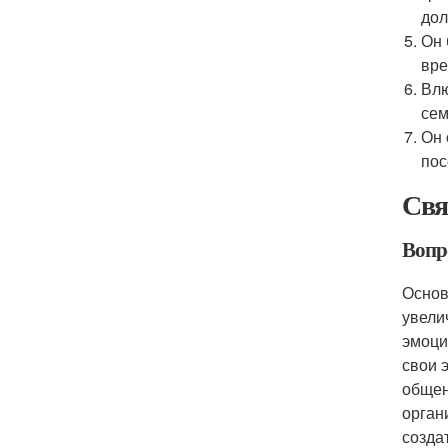
дол
Он 
вре
Влю
сем
Он 
пос
Свя
Вопр
Основ
увели
эмоци
свои 
общен
орган
созда