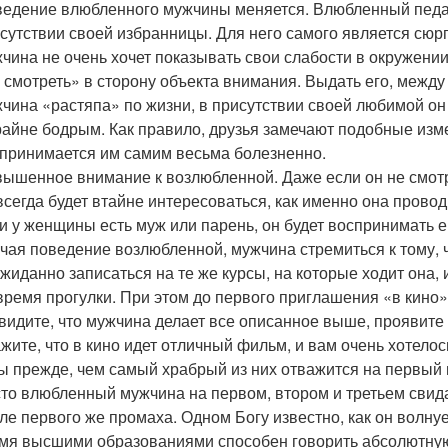
едение влюбленного мужчины меняется. Влюбленный педан
сутствии своей избранницы. Для него самого является сюр
чина не очень хочет показывать свои слабости в окружени
 смотреть» в сторону объекта внимания. Выдать его, между
чина «растяпа» по жизни, в присутствии своей любимой он
райне бодрым. Как правило, друзья замечают подобные из
принимается им самим весьма болезненно.
ышенное внимание к возлюбленной. Даже если он не смотр
всегда будет втайне интересоваться, как именно она провод
и у женщины есть муж или парень, он будет воспринимать ег
чая поведение возлюбленной, мужчина стремиться к тому, 
жиданно записаться на те же курсы, на которые ходит она, 
время прогулки. При этом до первого приглашения «в кино
видите, что мужчина делает все описанное выше, проявите
жите, что в кино идет отличный фильм, и вам очень хотелос
ы прежде, чем самый храбрый из них отважится на первый 
то влюбленный мужчина на первом, втором и третьем свида
ле первого же промаха. Одном Богу известно, как он волну
мя высшими образованиями способен говорить абсолютную