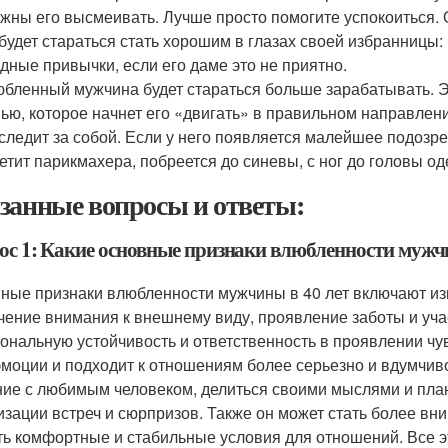
жны его высмеивать. Лучше просто помогите успокоиться. О
будет стараться стать хорошим в глазах своей избранницы: 
дные привычки, если его даме это не приятно.
бленный мужчина будет стараться больше зарабатывать. Э
ью, которое начнет его «двигать» в правильном направлен
следит за собой. Если у него появляется малейшее подозре
етит парикмахера, побреется до синевы, с ног до головы оде
занные вопросы и ответы:
ос 1: Какие основные признаки влюбленности мужчи
ные признаки влюбленности мужчины в 40 лет включают из
чение внимания к внешнему виду, проявление заботы и учас
ональную устойчивость и ответственность в проявлении чув
эмоции и подходит к отношениям более серьезно и вдумчив
ие с любимым человеком, делиться своими мыслями и план
изации встреч и сюрпризов. Также он может стать более в
ть комфортные и стабильные условия для отношений. Все эт