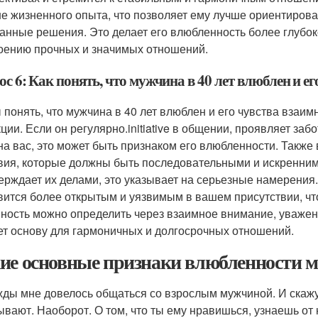
е жизненного опыта, что позволяет ему лучше ориентирова
анные решения. Это делает его влюбленность более глубоко
оению прочных и значимых отношений.
с 6: Как понять, что мужчина в 40 лет влюблен и е
 понять, что мужчина в 40 лет влюблен и его чувства взаи
ции. Если он регулярно.initiative в общении, проявляет заб
на вас, это может быть признаком его влюбленности. Также
вия, которые должны быть последовательными и искренними.
ерждает их делами, это указывает на серьезные намерения. 
вится более открытым и уязвимым в вашем присутствии, что
ность можно определить через взаимное внимание, уважени
ет основу для гармоничных и долгосрочных отношений.
ие основные признаки влюбленности м
ды мне довелось общаться со взрослым мужчиной. И скажу
ывают. Наоборот. О том, что ты ему нравишься, узнаешь от н