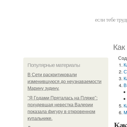
если тебе труд
Как
Сод
К
Популярные материалы
С
В Сети раскритиковали
К
изменившуюся до неузнаваемости
В
Марину зудину.
"Я Годами Пряталась на Пляже":
похудевшая невестка Валерии
К
показала фигуру в откровенном
М
купальнике.
Как