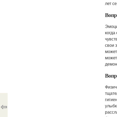
лет с
Вопр
Эмоци
когда
чувст
свои 
может
может
демон
Вопр
Физич
тщате
гигие
⇦
улыбк
рассл