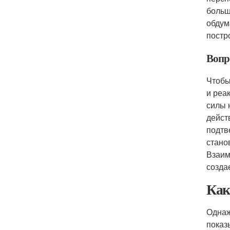
больш
обдум
постр
Вопро
Чтобы
и реак
силы 
дейст
подтв
стано
Взаим
созда
Как
Однаж
показ