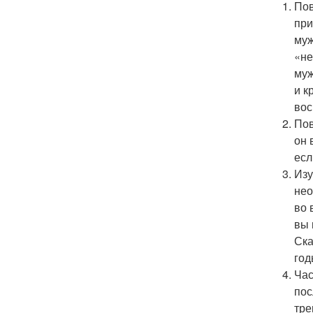
Пов
при
муж
«не
муж
и к
вос
Пов
он 
есл
Изу
нео
во 
вы 
Ска
год
Час
пос
тре