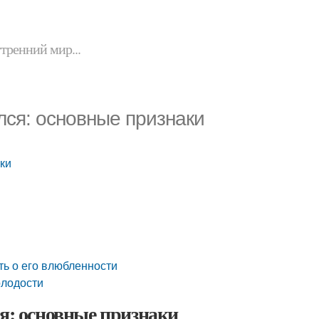
утренний мир...
лся: основные признаки
аки
ть о его влюбленности
олодости
ся: основные признаки