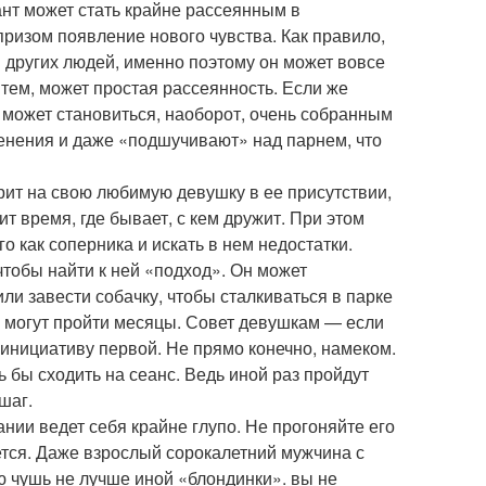
т может стать крайне рассеянным в
призом появление нового чувства. Как правило,
и других людей, именно поэтому он может вовсе
 тем, может простая рассеянность. Если же
 может становиться, наоборот, очень собранным
менения и даже «подшучивают» над парнем, что
ит на свою любимую девушку в ее присутствии,
ит время, где бывает, с кем дружит. При этом
о как соперника и искать в нем недостатки.
чтобы найти к ней «подход». Он может
или завести собачку, чтобы сталкиваться в парке
» могут пройти месяцы. Совет девушкам — если
 инициативу первой. Не прямо конечно, намеком.
ь бы сходить на сеанс. Ведь иной раз пройдут
шаг.
нии ведет себя крайне глупо. Не прогоняйте его
ется. Даже взрослый сорокалетний мужчина с
 чушь не лучше иной «блондинки». вы не