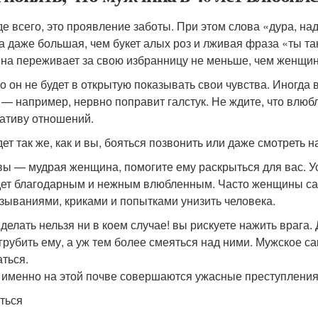
е всего, это проявление заботы. При этом слова «дура, на
а даже большая, чем букет алых роз и лживая фраза «ты т
на переживает за свою избранницу не меньше, чем женщин
о он не будет в открытую показывать свои чувства. Иногда 
 — например, нервно поправит галстук. Не ждите, что влюб
ативу отношений.
ет так же, как и вы, бояться позвонить или даже смотреть на
вы — мудрая женщина, помогите ему раскрыться для вас. У
дет благодарным и нежным влюбленным. Часто женщины с
зываниями, криками и попытками унизить человека.
 делать нельзя ни в коем случае! вы рискуете нажить врага
 грубить ему, а уж тем более смеяться над ними. Мужское 
аться.
 именно на этой почве совершаются ужасные преступления
ться