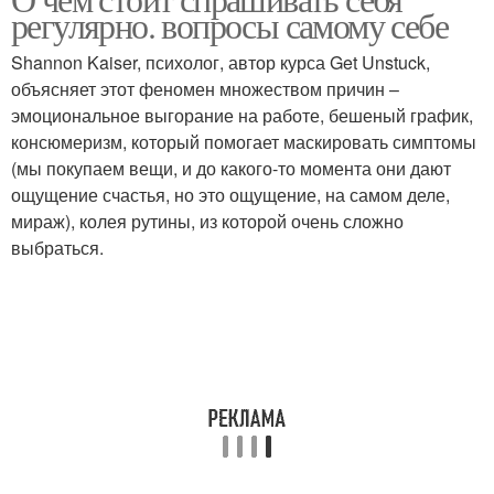
Вопросы для парочек
Вопросы для пар
регулярно. вопросы самому себе
Shannon Kaiser, психолог, автор курса Get Unstuck,
объясняет этот феномен множеством причин –
эмоциональное выгорание на работе, бешеный график,
Интересные вопросы
Игры с вопросами
консюмеризм, который помогает маскировать симптомы
(мы покупаем вещи, и до какого-то момента они дают
ощущение счастья, но это ощущение, на самом деле,
мираж), колея рутины, из которой очень сложно
Правильные вопросы
выбраться.