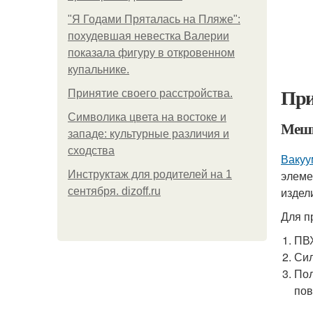
"Я Годами Пряталась на Пляже":
похудевшая невестка Валерии
показала фигуру в откровенном
купальнике.
При
Принятие своего расстройства.
Символика цвета на востоке и
Меш
западе: культурные различия и
сходства
Вакуу
элеме
Инструктаж для родителей на 1
издел
сентября. dizoff.ru
Для п
ПВХ
Сил
Пол
пов