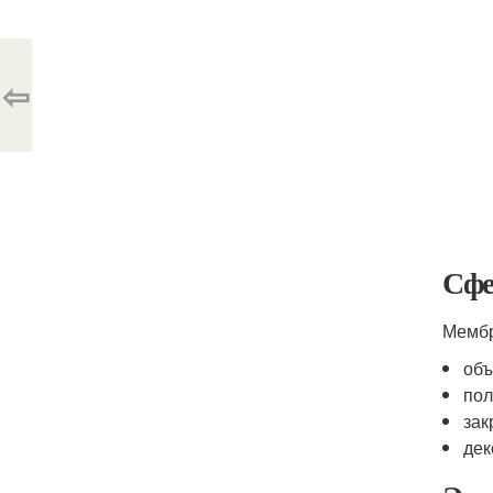
⇦
Сфе
Мембр
объ
пол
зак
дек