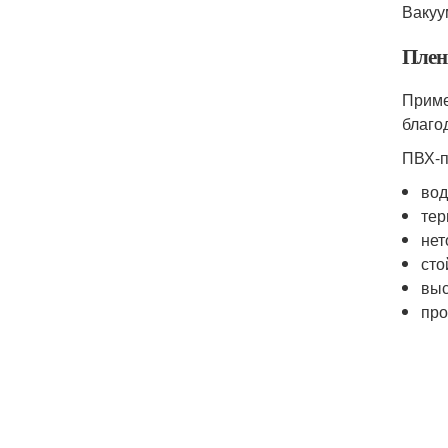
Вакуу
Плен
Приме
благо
ПВХ-п
вод
тер
нет
сто
выс
про