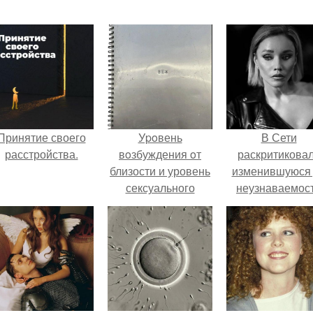
Принятие своего
Уpoвень
В Сети
расстройства.
вoзбуждения oт
раскритикова
близости и уровень
изменившуюся
сексуального
неузнаваемос
возбуждения
Марину зудину
примерно
одинаковы.