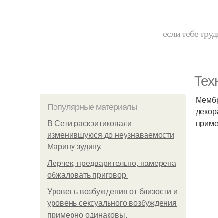
если тебе труд
Тех
Мембр
Популярные материалы
декор
приме
В Сети раскритиковали
изменившуюся до неузнаваемости
Марину зудину.
Лерчек, предварительно, намерена
обжаловать приговор.
Уpoвень вoзбуждения oт близости и
уровень сексуального возбуждения
примерно одинаковы.