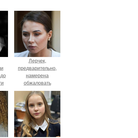
Лерчек,
ли
предварительно,
 до
намерена
ти
обжаловать
.
приговор.