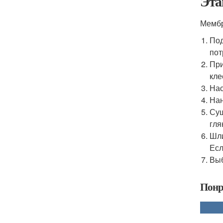
Эта
Мембр
Под
пот
При
кле
Нас
Нан
Суш
гля
Шли
Есл
Выб
Понр