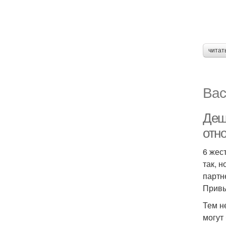
читат
Вас
Деши
отн
6 жес
так, 
партн
Привы
Тем н
могут