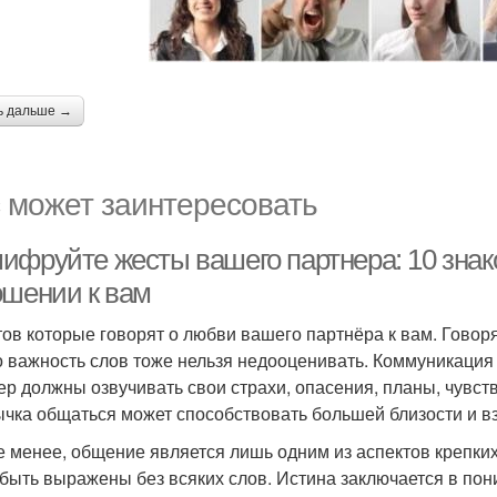
ь дальше →
 может заинтересовать
фруйте жесты вашего партнера: 10 знаков
ошении к вам
тов которые говорят о любви вашего партнёра к вам. Говоря
но важность слов тоже нельзя недооценивать. Коммуникаци
ер должны озвучивать свои страхи, опасения, планы, чувст
чка общаться может способствовать большей близости и в
е менее, общение является лишь одним из аспектов крепки
 быть выражены без всяких слов. Истина заключается в пон