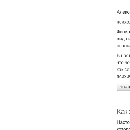
Алекс
психо
Физио
вида 
осанк
В нас
что ч
как с
психи
читат
Как 
Насто
котор