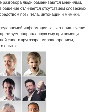
де разговора люди обмениваются мнениями,
е общение отличается отсутствием словесных
редством позы тела, интонации и мимики.
ередаваемой информации за счет привлечения
ерпретирует направленную ему при помощи
ной своего кругозора, мировоззрением,
го опыта.