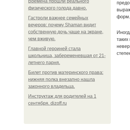
Bpeмена прошли реального
предо
физического голода давно.
выраж
форм.
Гастроли важнее семейных
вечеров: почему Shaman видит
Иногд
собственную дочь чаще на экране,
таких
чем вживую.
невер
Главной героиней стала
степе
школьница, забеременевшая от 21-
летнего парня.
Билет против материнского права:
нижняя полка внезапно нашла
законного владельца.
Инструктаж для родителей на 1
сентября. dizoff.ru