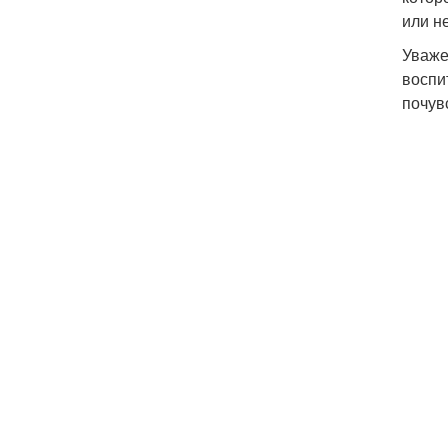
или н
Уваже
воспи
почув