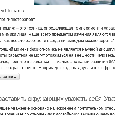
ей Шестаков
лог-гипнотерапевт
гномика – это техника, определяющая темперамент и характ
и мимики лица. Чаще всего предметом изучения являются в
а. Как всё это работает и всегда ли выводам можно верить?
тоящий момент физиогномика не является научной дисципли
ерты характера не могут отражаться на внешности человека.
ейчас, принято выражаться — малые аномалии развития (МА
ческих расстройств. Например, синдром Дауна и шизофрен
ь дальше →
заставить окружающих уважать себя. Ува
ящее уважение основано на искреннем почтительном отноше
ое возникает по отношению к достойному, вызывающему во