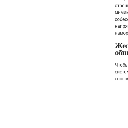
отреш
мимик
собес
напря
намор
Жес
общ
Чтобы
систе
спосо