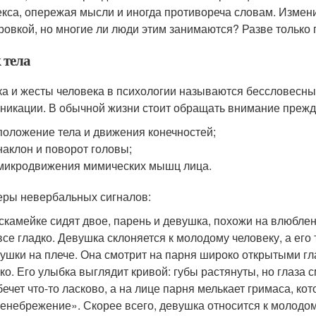
кса, опережая мысли и иногда противореча словам. Измен
ровкой, но многие ли люди этим занимаются? Разве только 
 тела
а и жесты человека в психологии называются бессловесн
никации. В обычной жизни стоит обращать внимание прежд
положение тела и движения конечностей;
наклон и поворот головы;
микродвижения мимических мышц лица.
ры невербальных сигналов:
скамейке сидят двое, парень и девушка, похожи на влюблен
все гладко. Девушка склоняется к молодому человеку, а его 
ушки на плече. Она смотрит на парня широко открытыми гла
ко. Его улыбка выглядит кривой: губы растянуты, но глаза с
ечет что-то ласково, а на лице парня мелькает гримаса, ко
енебрежение». Скорее всего, девушка относится к молодом