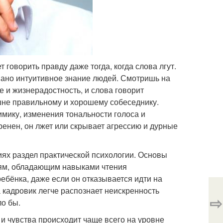
 говорить правду даже тогда, когда слова лгут.
ано интуитивное знание людей. Смотришь на
е и жизнерадостность, и слова говорит
ешне правильному и хорошему собеседнику.
имику, изменения тональности голоса и
ренен, он лжет или скрывает агрессию и дурные
ях раздел практической психологии. Основы
лям, обладающим навыками чтения
ебёнка, даже если он отказывается идти на
 кадровик легче распознает неискренность
⇨
ло бы.
 и чувства происходит чаще всего на уровне