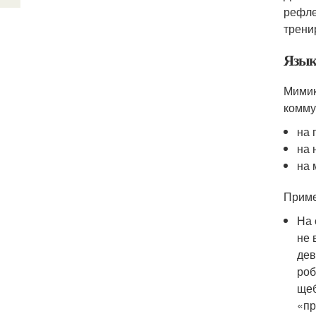
рефле
трени
Язык
Мимик
комму
на 
на 
на 
Приме
На 
не 
дев
роб
щеб
«пр