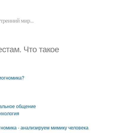
утренний мир...
стам. Что такое
зиогномика?
бальное общение
ихология
гномика - анализируем мимику человека