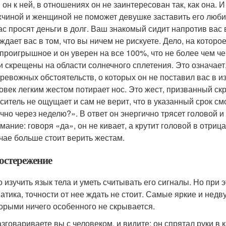
 он к ней, в отношениях он не заинтересован так, как она.
чиной и женщиной не поможет девушке заставить его люби
ас просят деньги в долг. Ваш знакомый сидит напротив вас 
ждает вас в том, что вы ничем не рискуете. Дело, на кото
проигрышное и он уверен на все 100%, что не более чем че
и скрещены на области солнечного сплетения. Это означает
тревожных обстоятельств, о которых он не поставил вас в и
овек легким жестом потирает нос. Это жест, призванный ск
ситель не ощущает и сам не верит, что в указанный срок 
чно через неделю?». В ответ он энергично трясет головой и
мание: говоря «да», он не кивает, а крутит головой в отри
чае больше стоит верить жестам.
остережение
 изучить язык тела и уметь считывать его сигналы. Но при 
атика, точности от нее ждать не стоит. Самые яркие и нед
торыми ничего особенного не скрывается.
азговариваете вы с человеком, и видите: он спрятал руки в 