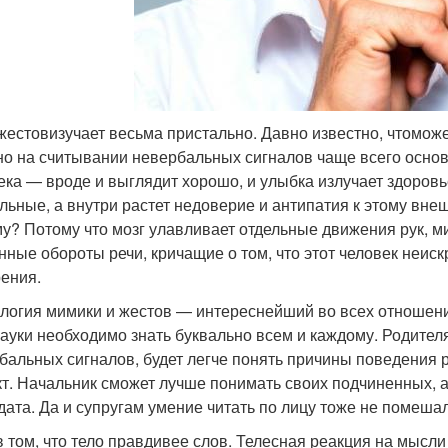
жестовизучает весьма пристально. Давно известно, чтоможет
о на считывании невербальных сигналов чаще всего основ
ека — вроде и выглядит хорошо, и улыбка излучает здоровь
льные, а внутри растет недоверие и антипатия к этому вн
у? Потому что мозг улавливает отдельные движения рук, м
нные обороты речи, кричащие о том, что этот человек неиск
ения.
логия мимики и жестов — интереснейший во всех отношени
науки необходимо знать буквально всем и каждому. Родите
бальных сигналов, будет легче понять причины поведения р
кт. Начальник сможет лучше понимать своих подчиненных, а
дата. Да и супругам умение читать по лицу тоже не помеша
в том, что тело правдивее слов. Телесная реакция на мысли