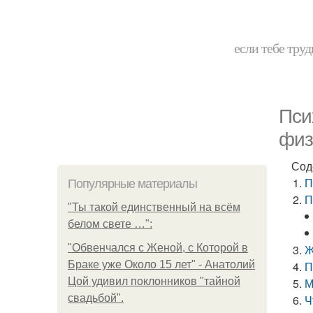
если тебе труд
Пси
физ
Сод
П
Популярные материалы
П
"Ты такой единственный на всём
белом свете …":
"Обвенчался с Женой, с Которой в
Ж
Браке уже Около 15 лет" - Анатолий
П
Цой удивил поклонников "тайной
М
свадьбой".
Ч