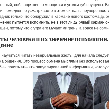
енный, лоб напряженно морщится и уголки губ опущены. В
и, немедленно усматриваете в этом сигналы неуверенности
едник только что обнаружил в кармане нового костюма дырк
женно пытается вспомнить, не в этот ли дырявый карман он
щен, потому что с утра его мучает мигрень, а вовсе не сом
ты человека и их значение психология.
ение
 научиться читать невербальные жесты, для начала следует
ма общения. Это процесс обмена мыслями без использован
бны понять 60–80% завуалированной информации, которую 