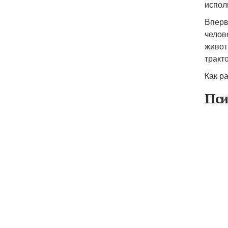
испол
Вперв
челов
живот
тракт
Как р
Пси