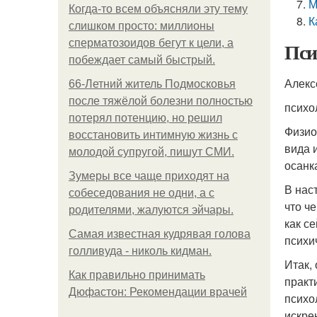
М
Когда-то всем объясняли эту тему
К
слишком просто: миллионы
сперматозоидов бегут к цели, а
Пси
побеждает самый быстрый.
Алекс
66-Летний житель Подмосковья
после тяжёлой болезни полностью
психо
потерял потенцию, но решил
Физио
восстановить интимную жизнь с
вида 
молодой супругой, пишут СМИ.
осанк
Зумеры все чаще приходят на
В нас
собеседования не одни, а с
что ч
родителями, жалуются эйчары.
как с
Самая известная кудрявая голова
психи
голливуда - николь кидман.
Итак,
Как правильно принимать
практ
Дюфастон: Рекомендации врачей
психо
искре