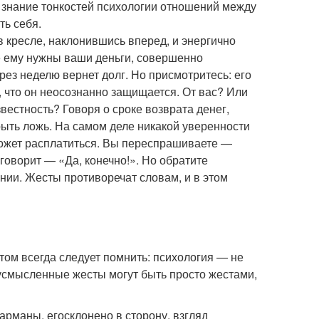
 И знание тонкостей психологии отношений между
ть себя.
в кресле, наклонившись вперед, и энергично
рое ему нужны ваши деньги, совершенно
рез неделю вернет долг. Но присмотритесь: его
, что он неосознанно защищается. От вас? Или
звестность? Говоря о сроке возврата денег,
рыть ложь. На самом деле никакой уверенности
сможет расплатиться. Вы переспрашиваете —
 говорит — «Да, конечно!». Но обратите
цании. Жесты противоречат словам, и в этом
этом всегда следует помнить: психология — не
вусмысленные жесты могут быть просто жестами,
карманы, егосклонено в сторону, взгляд