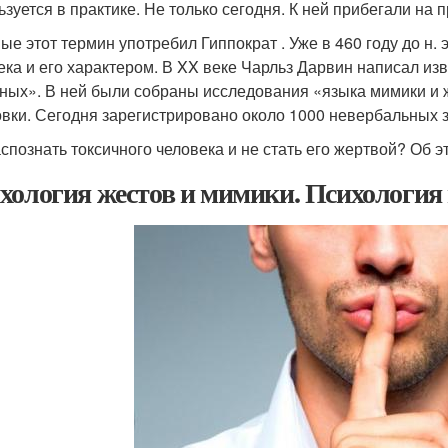
ьзуется в практике. Не только сегодня. К ней прибегали на 
ые этот термин употребил Гиппократ . Уже в 460 году до н.
ека и его характером. В XX веке Чарльз Дарвин написал и
ных». В ней были собраны исследования «языка мимики и
овки. Сегодня зарегистрировано около 1000 невербальных з
аспознать токсичного человека и не стать его жертвой? Об
хология жестов и мимики. Психология