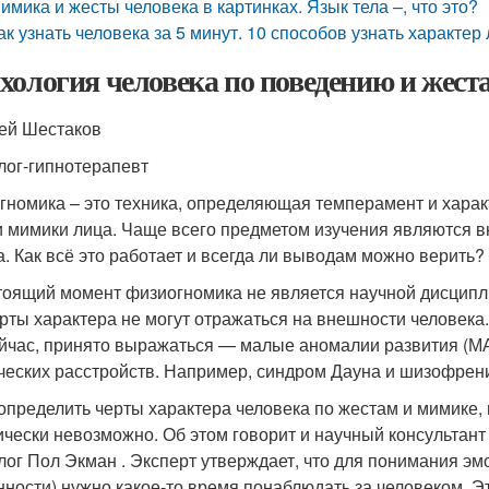
имика и жесты человека в картинках. Язык тела –, что это?
ак узнать человека за 5 минут. 10 способов узнать характер
хология человека по поведению и жест
ей Шестаков
лог-гипнотерапевт
гномика – это техника, определяющая темперамент и характ
и мимики лица. Чаще всего предметом изучения являются в
а. Как всё это работает и всегда ли выводам можно верить?
тоящий момент физиогномика не является научной дисципли
ерты характера не могут отражаться на внешности человека.
ейчас, принято выражаться — малые аномалии развития (МА
ческих расстройств. Например, синдром Дауна и шизофрен
 определить черты характера человека по жестам и мимике,
ически невозможно. Об этом говорит и научный консультан
лог Пол Экман . Эксперт утверждает, что для понимания э
нности) нужно какое-то время понаблюдать за человеком. Э