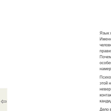
Язык 
Именн
челов
прави
Почем
особе
намер
Психо
этой 
невер
конта
⇦
канди
Дело 