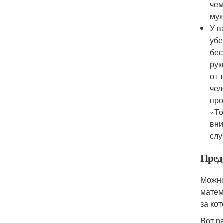
чем
муж
У в
убе
бес
рук
от 
чел
про
«То
вни
слу
Пред
Можно
матем
за ко
Вот р