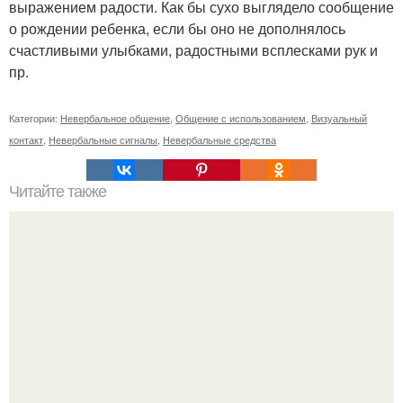
выражением радости. Как бы сухо выглядело сообщение
о рождении ребенка, если бы оно не дополнялось
счастливыми улыбками, радостными всплесками рук и
пр.
Категории:
Невербальное общение
,
Общение с использованием
,
Визуальный
контакт
,
Невербальные сигналы
,
Невербальные средства
Читайте также
Можно ли носить кольцо на безымянном пальце правой
руки незамужней девушке