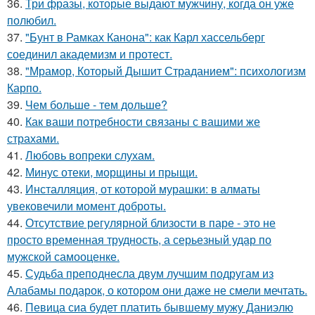
36.
Три фразы, которые выдают мужчину, когда он уже
полюбил.
37.
"Бунт в Рамках Канона": как Карл хассельберг
соединил академизм и протест.
38.
"Мрамор, Который Дышит Страданием": психологизм
Карпо.
39.
Чем больше - тем дольше?
40.
Как ваши потребности связаны с вашими же
страхами.
41.
Любовь вопреки слухам.
42.
Минус отеки, морщины и прыщи.
43.
Инсталляция, от которой мурашки: в алматы
увековечили момент доброты.
44.
Отсутствие регулярной близости в паре - это не
просто временная трудность, а серьезный удар по
мужской самооценке.
45.
Судьба преподнесла двум лучшим подругам из
Алабамы подарок, о котором они даже не смели мечтать.
46.
Певица сиа будет платить бывшему мужу Даниэлю