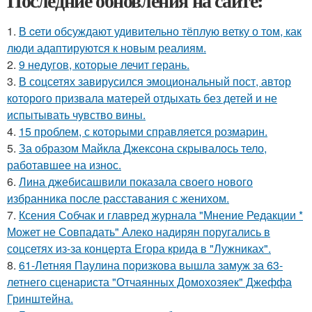
Последние обновления на сайте:
1.
В cети обсуждают удивительно тёплую ветку о том, как
люди адаптируются к новым реалиям.
2.
9 недугов, которые лечит герань.
3.
В соцсетях завирусился эмоциональный пост, автор
которого призвала матерей отдыхать без детей и не
испытывать чувство вины.
4.
15 проблем, с которыми справляется розмарин.
5.
За образом Майкла Джексона скрывалось тело,
работавшее на износ.
6.
Лина джебисашвили показала своего нового
избранника после расставания с женихом.
7.
Ксения Собчак и главред журнала "Мнение Редакции *
Может не Совпадать" Алеко надирян поругались в
соцсетях из-за концерта Егора крида в "Лужниках".
8.
61-Летняя Паулина поризкова вышла замуж за 63-
летнего сценариста "Отчаянных Домохозяек" Джеффа
Гринштейна.