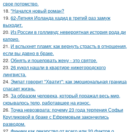
свое потомство.
18.
"Начался новый роман?
19.
62-Летняя Иоланда хадид в третий раз замуж
выходит.
20.
Из России в голливуд: невероятная история рода ди
каприо.
21.
И вспыхнет пламя: как вернуть страсть в отношения,
если вы давно в браке.
22.
Обнять и поцеловать жену - это святое.
23.
26 кукол нашли в квартире нижегородского
лингвиста.
24.
Эмпат говорит "Хватит": как эмоциональная граница
спасает жизнь.
25.
За образом человека, который поражал весь мир,
скрывалось тело, работавшее на износ.
26.
Точка невозврата: почему 23 года терпения Софьи
Кругликовой в браке с Ефремовым закончились
разводом.
27.
Финики как лекарство от всего или 20 фактов о