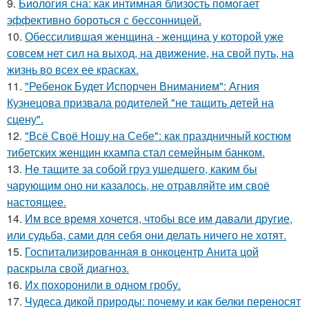
9.
Биология сна: как интимная близость помогает
эффективно бороться с бессонницей.
10.
Обессилившая женщина - женщина у которой уже
совсем нет сил на выход, на движение, на свой путь, на
жизнь во всех ее красках.
11.
"Ребенок Будет Испорчен Вниманием": Агния
Кузнецова призвала родителей "не тащить детей на
сцену".
12.
"Всё Своё Ношу на Себе": как праздничный костюм
тибетских женщин кхампа стал семейным банком.
13.
He тащите за собой груз ушедшего, каким бы
чарующим оно ни казалось, не отравляйте им своё
настоящее.
14.
Им все время хочется, чтобы все им давали другие,
или судьба, сами для себя они делать ничего не хотят.
15.
Госпитализированная в онкоцентр Анита цой
раскрыла свой диагноз.
16.
Их похоронили в одном гробу.
17.
Чудеса дикой природы: почему и как белки переносят