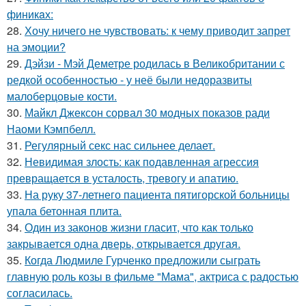
финикaх:
28.
Хочу ничего не чувствовать: к чему приводит запрет
на эмоции?
29.
Дэйзи - Мэй Деметре родилась в Великобритании с
редкой особенностью - у неё были недоразвиты
малоберцовые кости.
30.
Майкл Джексон сорвал 30 модных показов ради
Наоми Кэмпбелл.
31.
Регулярный секс нас сильнее делает.
32.
Невидимая злость: как подавленная агрессия
превращается в усталость, тревогу и апатию.
33.
На руку 37-летнего пациента пятигорской больницы
упала бетонная плита.
34.
Один из законов жизни гласит, что как только
закрывается одна дверь, открывается другая.
35.
Когда Людмиле Гурченко предложили сыграть
главную роль козы в фильме "Мама", актриса с радостью
согласилась.