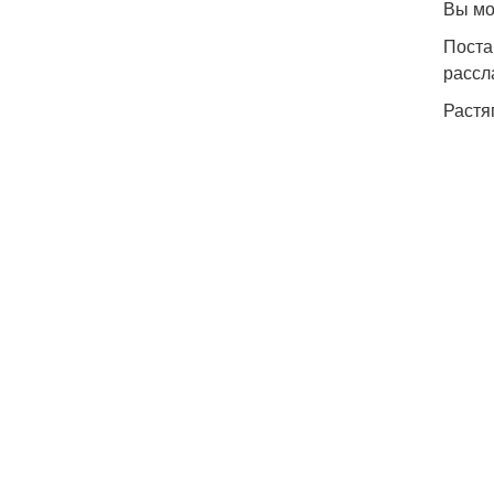
Вы мо
Поста
рассл
Растя