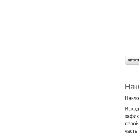
читат
Нак
Накло
Исход
зафик
левой
часть