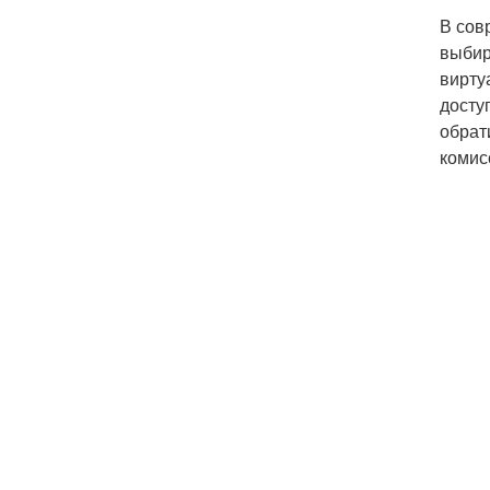
В сов
выбир
вирту
досту
обрат
комис