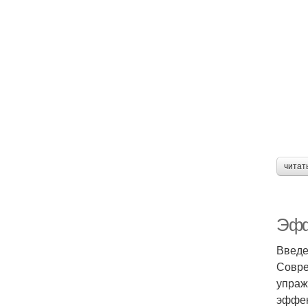
читат
Эфф
Введ
Совре
упраж
эффек