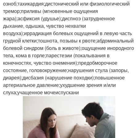
озноб;тахикардия;дистонический или физиологический
тремор;приливы (мгновенные ощущения
жара);асфиксия (удушье);диспноэ (затрудненное
дыхание, одышка, чувство нехватки
воздуха);иррадиация болевых ощущений в левую часть
грудной клетки;тошнота, позывы к рвоте;абдоминальный
болевой синдром (боль в животе);ощущение инородного
тела, кома в горле;парестезии (покалывания в
конечностях, чувство онемения);предобморочное
состояние, головокружение;нарушения стула (запоры,
диарея);дисбазия (нарушение походки);повышенное
артериальное давление;ухудшение зрения и/или
слуха;учащенное мочеиспускани