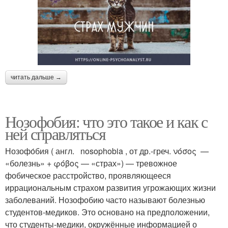
читать дальше →
Нозофобия: что это такое и как с
ней справляться
Нозофо́бия ( англ. nosophobia , от др.-греч. νόσος —
«болезнь» + φόβος — «страх») — тревожное
фобическое расстройство, проявляющееся
иррациональным страхом развития угрожающих жизни
заболеваний. Нозофобию часто называют болезнью
студентов-медиков. Это основано на предположении,
что студенты-медики, окружённые информацией о