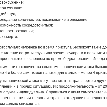
овокружение;
еря сознания;
кий стул;
олодание конечностей, покалывание и онемение;
озможность сосредоточиться;
танность сознания;
ах смерти.
ких случаях человека во время приступа беспокоят такие 
, снижение остроты слуха или зрения, судороги в верхних и
 проявляются в основном во время бодрствования. Иногда 
исимости от количества симптомов панические атаки быва
ие 4 и более симптомов паники, для малых – менее 4 призн
упы панической атаки могут возникать в транспорте и друг
плений и в прочих ситуациях. Их продолжительность – от 20
м случае индивидуальна. Справиться с ними самостоятельн
вает в состоянии тревоги и страхе в ожидании очередного 
том сильно снижаются.