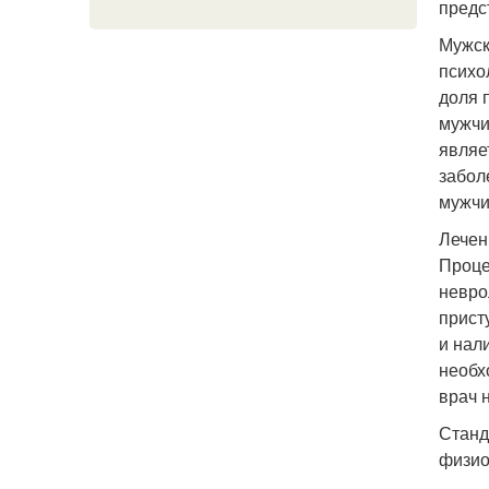
предс
Мужск
психо
доля 
мужчи
являе
забол
мужчи
Лечен
Проце
невро
прист
и нал
необх
врач 
Станд
физио