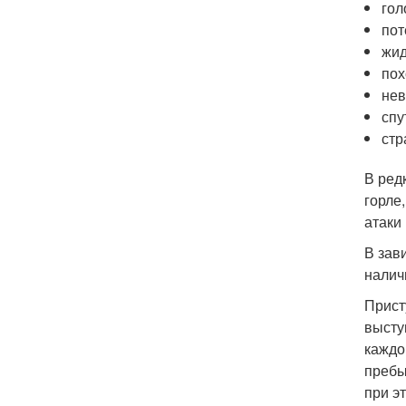
гол
пот
жид
пох
нев
спу
стр
В ред
горле
атаки
В зав
налич
Прист
высту
каждо
пребы
при э