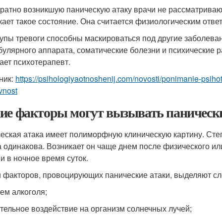
ратно возникшую паническую атаку врачи не рассматривают 
кает такое состояние. Она считается физиологическим отве
упы тревоги способны маскироваться под другие заболева
булярного аппарата, соматические болезни и психические р
ает психотерапевт.
ник:
https://psihologiyaotnoshenij.com/novosti/ponimanie-psiho
ivnost
ие факторы могут вызывать панически
еская атака имеет полиморфную клиническую картину. Сте
а одинакова. Возникает он чаще днем после физического и
 и в ночное время суток.
 факторов, провоцирующих панические атаки, выделяют с
ем алкоголя;
тельное воздействие на организм солнечных лучей;