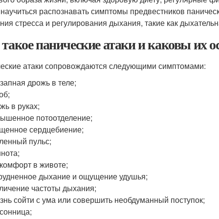
 научиться распознавать симптомы предвестников паническ
ния стресса и регулирования дыхания, такие как дыхательн
 такое панические атаки и каковы их 
еские атаки сопровождаются следующими симптомами:
запная дрожь в теле;
об;
жь в руках;
ышенное потоотделение;
щенное сердцебиение;
ленный пульс;
нота;
комфорт в животе;
рудненное дыхание и ощущение удушья;
личение частоты дыхания;
знь сойти с ума или совершить необдуманный поступок;
сонница;