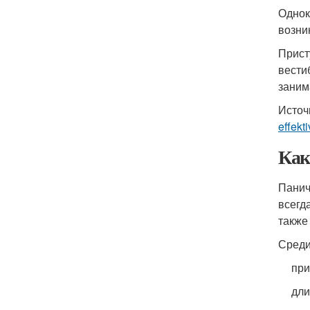
Однок
возни
Прист
вести
заним
Источ
effekt
Как
Панич
всегд
также
Среди
при
дли