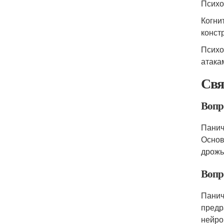
Психо
Когни
конст
Психо
атака
Свя
Вопр
Панич
Основ
дрожь
Вопр
Панич
предр
нейро