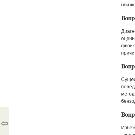
близк
Вопр
Диагн
оцени
физик
причи
Вопр
Сущес
повед
метод
бензо
Вопр
⇦
Избеж
здоро