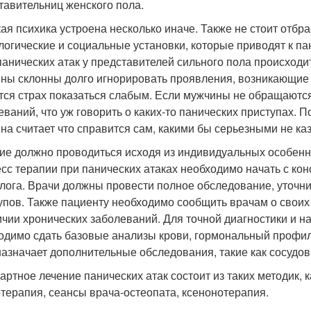
тавительниц женского пола.
ая психика устроена несколько иначе. Также не стоит отб
логические и социальные установки, которые приводят к пан
панических атак у представителей сильного пола происходи
ны склонны долго игнорировать проявления, возникающие п
тся страх показаться слабым. Если мужчины не обращаютс
еваний, что уж говорить о каких-то панических приступах. По
на считает что справится сам, какими бы серьезными не ка
ие должно проводиться исходя из индивидуальных особенно
сс терапии при панических атаках необходимо начать с кон
лога. Врачи должны провести полное обследование, уточни
упов. Также пациенту необходимо сообщить врачам о своих 
ичии хронических заболеваний. Для точной диагностики и 
одимо сдать базовые анализы крови, гормональный профил
назначает дополнительные обследования, такие как сосудов
артное лечение панических атак состоит из таких методик,
терапия, сеансы врача-остеопата, ксенонотерапия.