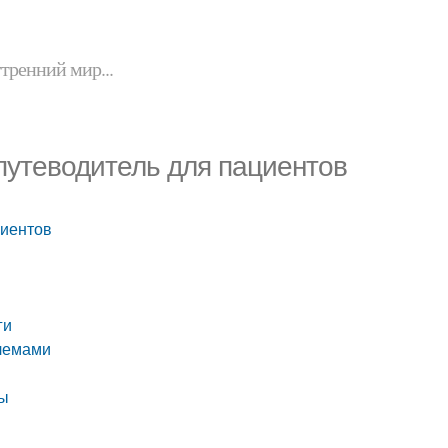
утренний мир...
путеводитель для пациентов
циентов
ги
блемами
ны