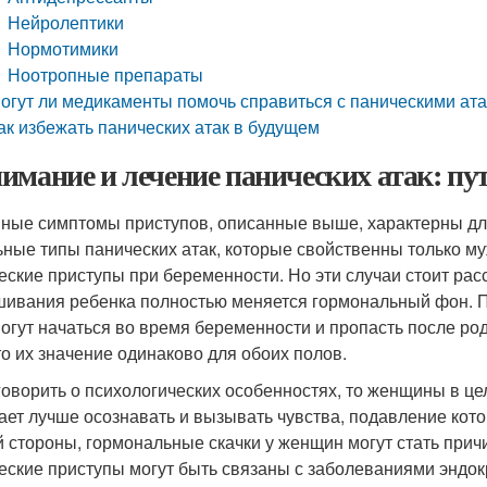
Нейролептики
Нормотимики
Ноотропные препараты
огут ли медикаменты помочь справиться с паническими ат
ак избежать панических атак в будущем
имание и лечение панических атак: пу
ные симптомы приступов, описанные выше, характерны для о
ьные типы панических атак, которые свойственны только м
еские приступы при беременности. Но эти случаи стоит расс
ивания ребенка полностью меняется гормональный фон. По
могут начаться во время беременности и пропасть после ро
 то их значение одинаково для обоих полов.
говорить о психологических особенностях, то женщины в ц
ает лучше осознавать и вызывать чувства, подавление кото
й стороны, гормональные скачки у женщин могут стать прич
еские приступы могут быть связаны с заболеваниями эндок