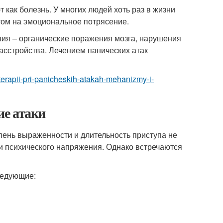
как болезнь. У многих людей хоть раз в жизни
том на эмоциональное потрясение.
ния – органические поражения мозга, нарушения
асстройства. Лечением панических атак
terapii-pri-panicheskih-atakah-mehanizmy-i-
е атаки
пень выраженности и длительность приступа не
ли психического напряжения. Однако встречаются
ледующие: