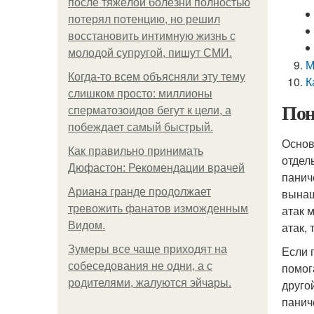
после тяжёлой болезни полностью
потерял потенцию, но решил
восстановить интимную жизнь с
молодой супругой, пишут СМИ.
М
Когда-то всем объясняли эту тему
К
слишком просто: миллионы
Пон
сперматозоидов бегут к цели, а
побеждает самый быстрый.
Основ
Как правильно принимать
отдел
Дюфастон: Рекомендации врачей
панич
Ариана гранде продолжает
вынаш
тревожить фанатов изможденным
атак 
Видом.
атак,
Зумеры все чаще приходят на
Если 
собеседования не одни, а с
помог
родителями, жалуются эйчары.
друго
панич