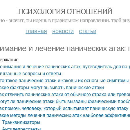
ПСИХОЛОГИЯ ОТНОШЕНИЙ
но - значит, ты идешь в правильном направлении. твой вн
главная
новости
статьи
имание и лечение панических атак: 
ержание
онимание и лечение панических атак: путеводитель для па
вязанные вопросы и ответы
то такое панические атаки и каковы их основные симптомы
акие факторы могут вызывать панические атаки
ак отличить панические атаки от обычного страха или трево
огут ли панические атаки быть вызваны физическими про
ак помочь человеку, который испытывает паническую атаку
акие методы лечения панических атак наиболее эффектив
Транквилизаторы
Антидепрессанты