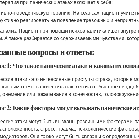
терапия при панических атаках включает в себя:
тивно-поведенческую терапию. На сеансах пациент учится 
руктивно реагировать на появление тревожных и неприятны
анализ. Пациент при помощи психоаналитика ищет внутрен
м. А также разбирается со сдерживаемыми чувствами, кото
занные вопросы и ответы:
ос 1: Что такое панические атаки и каковы их осн
еские атаки - это интенсивные приступы страха, которые м
ные симптомы панических атак включают быстрое сердцеби
, онемение или покалывание в конечностях, головокружение
ос 2: Какие факторы могут вызывать панические а
еские атаки могут быть вызваны различными факторами, та
асположенность, стресс, травма, психологические факторы,
медиаторов. Они также могут быть связаны с определенны