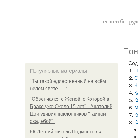
если тебе труд
Пон
Сод
П
Популярные материалы
С
"Ты такой единственный на всём
Ч
белом свете …":
К
"Обвенчался с Женой, с Которой в
К
Браке уже Около 15 лет" - Анатолий
М
Цой удивил поклонников "тайной
К
свадьбой".
К
66-Летний житель Подмосковья