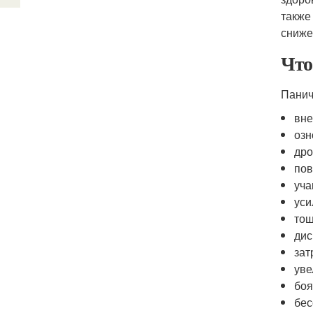
также
сниже
Что
Панич
вне
озн
дро
пов
уча
уси
тош
дис
зат
уве
боя
бес