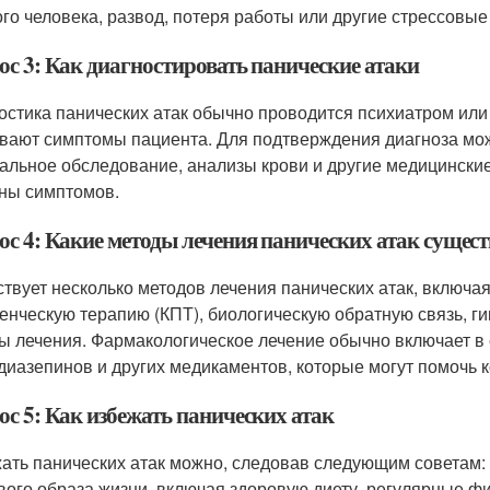
ого человека, развод, потеря работы или другие стрессовые
ос 3: Как диагностировать панические атаки
остика панических атак обычно проводится психиатром или
вают симптомы пациента. Для подтверждения диагноза може
альное обследование, анализы крови и другие медицинские
ны симптомов.
ос 4: Какие методы лечения панических атак сущес
твует несколько методов лечения панических атак, включа
енческую терапию (КПТ), биологическую обратную связь, г
ы лечения. Фармакологическое лечение обычно включает в
диазепинов и других медикаментов, которые могут помочь 
ос 5: Как избежать панических атак
ать панических атак можно, следовав следующим советам: 
вого образа жизни, включая здоровую диету, регулярные фи