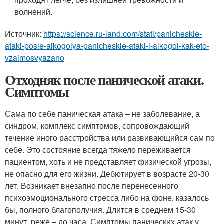
волнений.
Источник:
https://science.ru-land.com/stati/panicheskie-
ataki-posle-alkogolya-panicheskie-ataki-i-alkogol-kak-eto-
vzaimosvyazano
Отходняк после панической атаки.
Симптомы
Сама по себе паническая атака – не заболевание, а
синдром, комплекс симптомов, сопровождающий
течение иного расстройства или развивающийся сам по
себе. Это состояние всегда тяжело переживается
пациентом, хоть и не представляет физической угрозы,
не опасно для его жизни. Дебютирует в возрасте 20-30
лет. Возникает внезапно после перенесенного
психоэмоционального стресса либо на фоне, казалось
бы, полного благополучия. Длится в среднем 15-30
минут, реже – до часа. Симптомы панических атак у