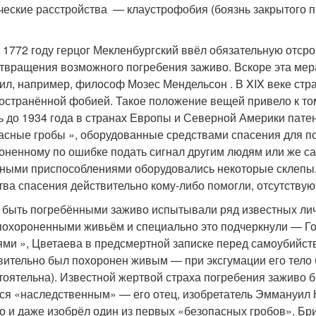
ческие расстройства — клаустрофобия (боязнь закрытого п
 1772 году герцог Мекленбургский ввёл обязательную отсро
твращения возможного погребения заживо. Вскоре эта мера
ил, например, философ Мозес Мендельсон . В XIX веке стр
остранённой фобией. Такое положение вещей привело к том
ь до 1934 года в странах Европы и Северной Америки пате
асные гробы », оборудованные средствами спасения для п
оненному по ошибке подать сигнал другим людям или же са
ными приспособлениями оборудовались некоторые склепы. 
тва спасения действительно кому-либо помогли, отсутствую
 быть погребёнными заживо испытывали ряд известных лич
похороненными живьём и специально это подчеркнули — Гог
ями », Цветаева в предсмертной записке перед самоубийст
вительно был похоронен живым — при эксгумации его тело
тоятельна
). Известной жертвой страха погребения заживо б
ся «наследственным» — его отец, изобретатель Эммануил 
о и даже изобрёл один из первых «безопасных гробов». Бри