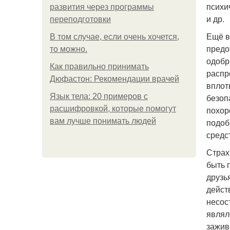
психи
развития через программы
и др.
переподготовки
Ещё в
В том случае, если очень хочется,
предо
то можно.
одобр
Как правильно принимать
распр
Дюфастон: Рекомендации врачей
вплот
Язык тела: 20 примеров с
безоп
расшифровкой, которые помогут
похор
вам лучше понимать людей
подоб
средс
Страх
быть 
друзь
дейст
несос
являл
зажив