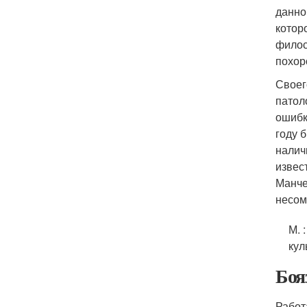
данно
котор
филос
похор
Своег
патол
ошибк
году 
налич
извес
Манче
несом
М.
:
кул
Боя
Работ