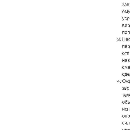
зав
ему
усл
вер
поп
Нео
пер
отп
нав
сме
сде
Ожи
зво
тел
объ
исп
опр
сил
ожи