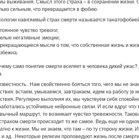
мы выживания. Смысл этого страха – в сохранении жизни. 
лько сильным, что превращается в фобию.
хологии навязчивый страх смерти называется танатофобией
тоянное чувство тревоги;
елые негативные эмоции;
рекращающиеся мысли о том, что собственная жизнь и жизн
збежна.
очему само понятие смерти вселяет в человека дикий ужас
а.
звестность . Нам свойственно бояться того, чего мы не зн
ствия: встаем, умываемся, завтракаем, идем на работу (в ин
ствия. Регулярно выполняя их, мы чувствуем себя спокойно
аботались устойчивые нейронные связи. И если вдруг что-
вычный маршрут, то возникает чувство тревожности. Таков
страхом смерти происходит то же самое. Ведь еще ни одном
атно к жизни. Мы не знаем, что там – по ту сторону жизни. И
 и ад . Некоторые религии проповедуют жизнь после смерти,