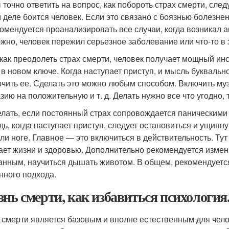
 точно ответить на вопрос, как побороть страх смерти, следу
 деле боится человек. Если это связано с боязнью болезн
комендуется проанализировать все случаи, когда возникал 
жно, человек пережил серьезное заболевание или что-то в 
 как преодолеть страх смерти, человек получает мощный инс
 в новом ключе. Когда наступает приступ, и мысль буквальн
чить ее. Сделать это можно любым способом. Включить муз
зию на положительную и т. д. Делать нужно все что угодно, 
елать, если постоянный страх сопровождается паническими 
дь, когда наступает приступ, следует остановиться и ущипн
или ноге. Главное — это включиться в действительность. Тут
ает жизни и здоровью. Дополнительно рекомендуется измени
анным, научиться дышать животом. В общем, рекомендуетс
нного подхода.
знь смерти, как избавиться психологи
 смерти является базовым и вполне естественным для чело