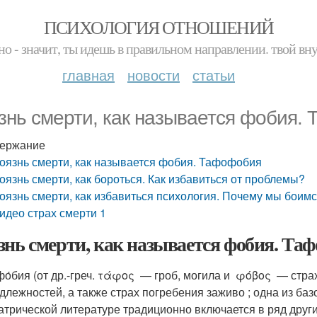
ПСИХОЛОГИЯ ОТНОШЕНИЙ
но - значит, ты идешь в правильном направлении. твой вн
главная
новости
статьи
знь смерти, как называется фобия.
ержание
оязнь смерти, как называется фобия. Тафофобия
оязнь смерти, как бороться. Как избавиться от проблемы?
оязнь смерти, как избавиться психология. Почему мы боим
идео страх смерти 1
знь смерти, как называется фобия. Та
о́бия (от др.-греч. τάφος — гроб, могила и φόβος — стра
длежностей, а также страх погребения заживо ; одна из ба
атрической литературе традиционно включается в ряд друг