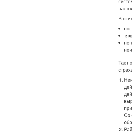
систе
насто
В пси
пос
тяж
неп
неи
Так п
страх
Неи
дей
дей
выр
при
Со 
обр
Рай