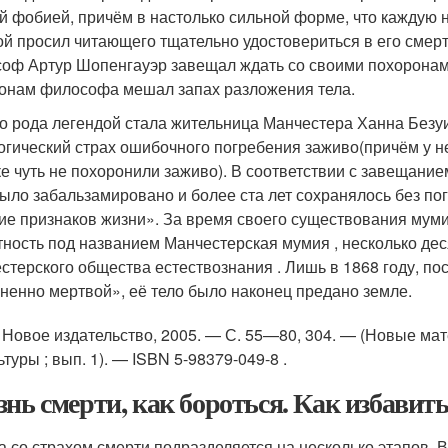
й фобией, причём в настолько сильной форме, что каждую 
ой просил читающего тщательно удостовериться в его смерти
оф Артур Шопенгауэр завещал ждать со своими похоронами 
онам философа мешал запах разложения тела.
о рода легендой стала жительница Манчестера Ханна Безуи
огический страх ошибочного погребения заживо
(причём у н
е чуть не похоронили заживо). В соответствии с завещание
было забальзамировано и более ста лет сохранялось без п
ие признаков жизни»
. За время своего существования мум
тность под названием Манчестерская мумия , несколько де
стерского общества естествознания . Лишь в 1868 году, по
ненно мертвой», её тело было наконец предано земле.
 Новое издательство, 2005. — С. 55—80, 304. — (Новые ма
ьтуры ; вып. 1). — ISBN 5-98379-049-8 .
знь смерти, как бороться. Как избавит
а со страхом смерти подразделяется на несколько этапов. 