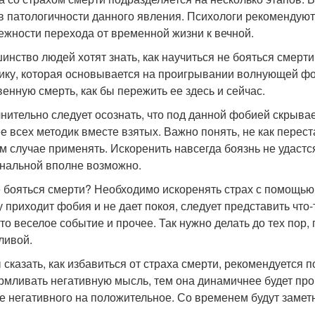
 в патологичности данного явления. Психологи рекомендуют
ежности перехода от временной жизни к вечной.
инство людей хотят знать, как научиться не бояться смер
ику, которая основывается на проигрывании волнующей фо
венную смерть, как бы пережить ее здесь и сейчас.
нительно следует осознать, что под данной фобией скрыва
е всех методик вместе взятых. Важно понять, не как перест
м случае применять. Искоренить навсегда боязнь не удастся
нальной вполне возможно.
е бояться смерти? Необходимо искоренять страх с помощью
у приходит фобия и не дает покоя, следует представить чт
-то веселое событие и прочее. Так нужно делать до тех пор,
ливой.
 сказать, как избавиться от страха смерти, рекомендуется
рмливать негативную мысль, тем она динамичнее будет про
е негативного на положительное. Со временем будут заме