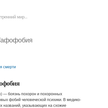
утренний мир...
 Тафофобия
ся смерти
фофобия
х) — боязнь похорон и похоронных
зовых фобий человеческой психики. В медико-
их названий, указывающих на схожие