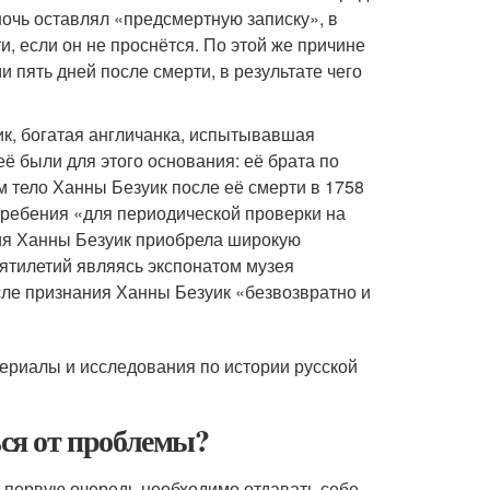
ночь оставлял «предсмертную записку», в
, если он не проснётся. По этой же причине
пять дней после смерти, в результате чего
к, богатая англичанка, испытывавшая
её были для этого основания: её брата по
м тело Ханны Безуик после её смерти в 1758
огребения «для периодической проверки на
ия Ханны Безуик приобрела широкую
сятилетий являясь экспонатом музея
сле признания Ханны Безуик «безвозвратно и
териалы и исследования по истории русской
ься от проблемы?
В первую очередь необходимо отдавать себе