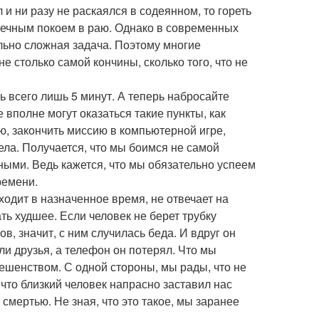
л и ни разу не раскаялся в содеянном, то гореть
 вечным покоем в раю. Однако в современных
льно сложная задача. Поэтому многие
 столько самой кончины, сколько того, что не
ь всего лишь 5 минут. А теперь набросайте
 вполне могут оказаться такие пункты, как
ю, закончить миссию в компьютерной игре,
ела. Получается, что мы боимся не самой
нными. Ведь кажется, что мы обязательно успеем
ремени.
ходит в назначенное время, не отвечает на
ь худшее. Если человек не берет трубку
, значит, с ним случилась беда. И вдруг он
и друзья, а телефон он потерял. Что мы
ешенством. С одной стороны, мы рады, что не
 что близкий человек напрасно заставил нас
смертью. Не зная, что это такое, мы заранее