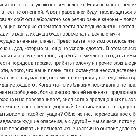
исит от того, какую жизнь вел человек. Если он много греши
 в геенне огненной. А вот праведники будут наслаждаться
овиях соблюсти абсолютно все религиозные каноны – дово
ующие, которые стремятся вести праведную жизнь, боятся не
адут в рай, а их душа будет обречена на вечные муки.
существленные планы . Представьте, что вам осталось жит
ечень дел, которые вы еще не успели сделать. В этом списке
равиться в путешествие, заработать миллион, создать семь
ести порядок в гараже, прибить полочку и прочие важные д
рти, а того, что наши планы так и останутся неосуществле
лать все задуманное, потому что впереди у нас еще уйма в
дание худшего . Когда кто-то из близких неожиданно не при
нки и сообщения, большинство людей начинают предполагат
ефона и не перезванивает, видя сотню пропущенных вызовов
является совершенно здоровый. Оказывается, его задержал
ытываем в такой ситуации? Облегчение, перемешанное с б
авдались худшие опасения, а с другой – мы злимся, потому
ьно переживать и волноваться. Аналогично обстоит дело со 
даем от нее самого худшего исхода.