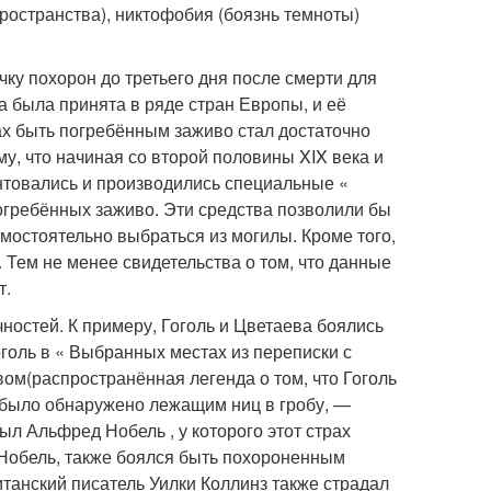
ространства), никтофобия (боязнь темноты)
чку похорон до третьего дня после смерти для
 была принята в ряде стран Европы, и её
ах быть погребённым заживо стал достаточно
у, что начиная со второй половины XIX века и
нтовались и производились специальные «
огребённых заживо. Эти средства позволили бы
мостоятельно выбраться из могилы. Кроме того,
Тем не менее свидетельства о том, что данные
т.
ностей. К примеру, Гоголь
и Цветаева боялись
оль в « Выбранных местах из переписки с
вом
(распространённая легенда о том, что Гоголь
 было обнаружено лежащим ниц в гробу, —
ыл Альфред Нобель , у которого этот страх
Нобель, также боялся быть похороненным
танский писатель Уилки Коллинз также страдал