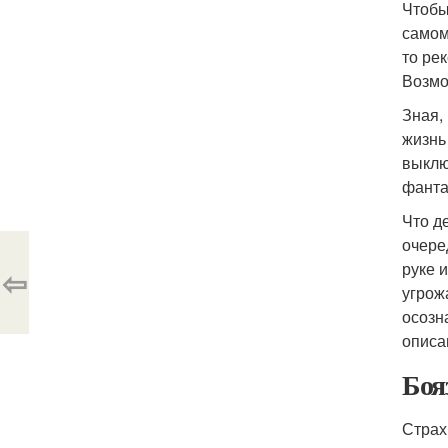
Чтобы
самом
то ре
Возмо
Зная,
жизнь
выклю
фанта
Что д
очере
руке 
⇦
угрож
осозн
описа
Боя
Страх