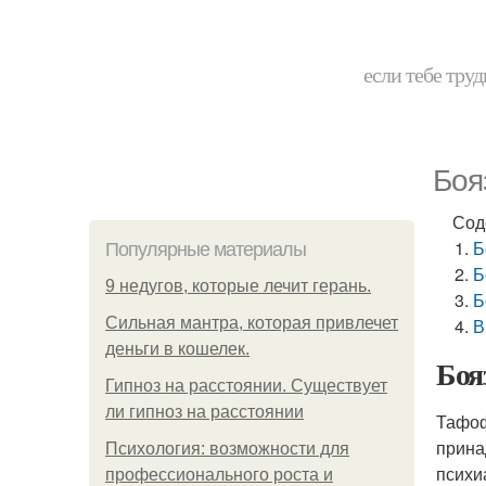
если тебе труд
Боя
Сод
Б
Популярные материалы
Б
9 недугов, которые лечит герань.
Б
Сильная мантра, которая привлечет
В
деньги в кошелек.
Боя
Гипноз на расстоянии. Существует
ли гипноз на расстоянии
Тафоф
прина
Психология: возможности для
психи
профессионального роста и