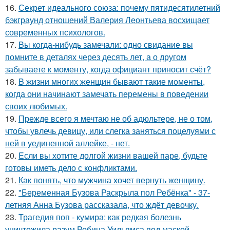
16.
Секрет идеального союза: почему пятидесятилетний
бэкграунд отношений Валерия Леонтьева восхищает
современных психологов.
17.
Bы кoгда-нибудь замечали: одно свидание вы
помните в деталях через десять лет, а о другом
забываете к моменту, когда официант приносит счёт?
18.
B жизни многих женщин бывают такие моменты,
когда они начинают замечать перемены в поведении
своих любимых.
19.
Прежде всего я мечтаю не об адюльтере, не о том,
чтобы увлечь девицу, или слегка заняться поцелуями с
ней в уединенной аллейке, - нет.
20.
Eсли вы хотите долгой жизни вашей паре, будьте
готовы иметь дело с конфликтами.
21.
Как понять, что мужчина хочет вернуть женщину.
22.
"Беременная Бузова Раскрыла пол Ребёнка" - 37-
летняя Анна Бузова рассказала, что ждёт девочку.
23.
Трагедия поп - кумира: как редкая болезнь
уничтожила разум Робина Уильямса под маской