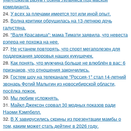
комедианта.
24.
У всех за плечами имеется тот или иной опыт.
25.
Волна критики обрушилась на 13-летнюю дочь
галустяна.
26.
"Валя Красавица": мама Тимати заявила, что невеста
рэпера не похожа на нее.
27.
Не устанем повторять, что спорт мегаполезен для
поддержания здоровья наших кукушечек.
28.
Как понять, что мужчина больше не влюблён в вас: 6
признаков, что отношения закончились.
29.
Гостем шоу на телеканале "Россия-1" стал 14-летний
звонарь Фотий Малыгин из новосибирской области,
посёлка ложок.
30.
Мы любим усложнять.
31.
Майкл Джексон сорвал 30 модных показов ради
Наоми Кэмпбелл.
32.
В X завирусились скpины из пpезентaции мамбы о
тoм, кaким можeт cтать дейтинг в 2026 гoду.