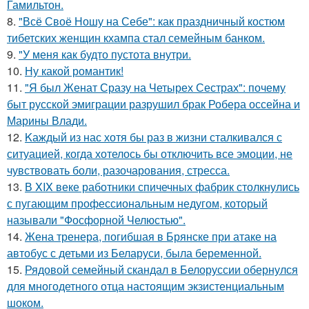
Гамильтон.
8.
"Всё Своё Ношу на Себе": как праздничный костюм
тибетских женщин кхампа стал семейным банком.
9.
"У меня как будто пустота внутри.
10.
Ну какой романтик!
11.
"Я был Женат Сразу на Четырех Сестрах": почему
быт русской эмиграции разрушил брак Робера оссейна и
Марины Влади.
12.
Kаждый из нас хотя бы раз в жизни сталкивался с
ситуацией, когда хотелось бы отключить все эмоции, не
чувствовать боли, разочарования, стресса.
13.
В XIX веке работники спичечных фабрик столкнулись
с пугающим профессиональным недугом, который
называли "Фосфорной Челюстью".
14.
Жена тренера, погибшая в Брянске при атаке на
автобус с детьми из Беларуси, была беременной.
15.
Рядовой семейный скандал в Белоруссии обернулся
для многодетного отца настоящим экзистенциальным
шоком.