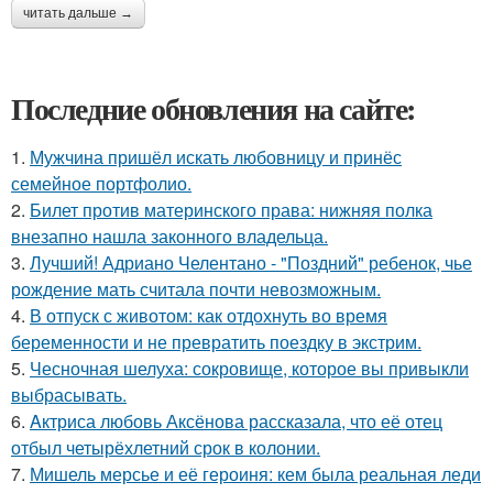
читать дальше →
Последние обновления на сайте:
1.
Мужчина пришёл искать любовницу и принёс
семейное портфолио.
2.
Билет против материнского права: нижняя полка
внезапно нашла законного владельца.
3.
Лучший! Адриано Челентано - "Поздний" ребенок, чье
рождение мать считала почти невозможным.
4.
В отпуск с животом: как отдохнуть во время
беременности и не превратить поездку в экстрим.
5.
Чесночная шелуха: сокровище, которое вы привыкли
выбрасывать.
6.
Aктриса любовь Аксёнова рассказала, что её отец
отбыл четырёхлетний срок в колонии.
7.
Мишель мерсье и её героиня: кем была реальная леди