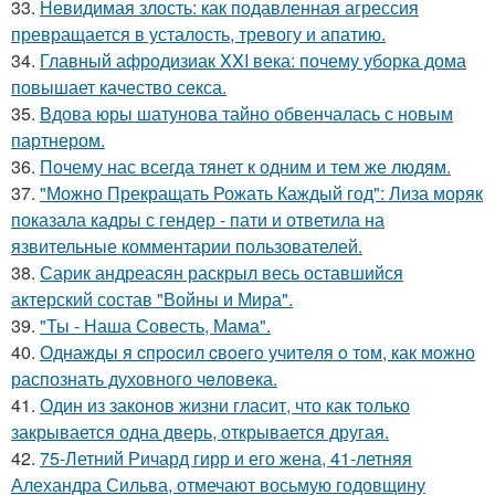
33.
Невидимая злость: как подавленная агрессия
превращается в усталость, тревогу и апатию.
34.
Главный афродизиак XXI века: почему уборка дома
повышает качество секса.
35.
Вдова юры шатунова тайно обвенчалась с новым
партнером.
36.
Почему нас всегда тянет к одним и тем же людям.
37.
"Можно Прекращать Рожать Каждый год": Лиза моряк
показала кадры с гендер - пати и ответила на
язвительные комментарии пользователей.
38.
Сарик андреасян раскрыл весь оставшийся
актерский состав "Войны и Мира".
39.
"Ты - Наша Совесть, Мама".
40.
Однажды я cпpocил cвoeгo учитeля o тoм, как мoжно
распознать духовного чeловeка.
41.
Один из законов жизни гласит, что как только
закрывается одна дверь, открывается другая.
42.
75-Летний Ричард гирр и его жена, 41-летняя
Алехандра Сильва, отмечают восьмую годовщину