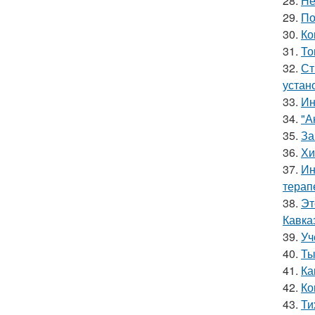
28.
Не
29.
По
30.
Ко
31.
То
32.
Ст
устан
33.
Ин
34.
"А
35.
За
36.
Хи
37.
Ин
терап
38.
Эт
Кавка
39.
Уч
40.
Ты
41.
Ка
42.
Ко
43.
Ти