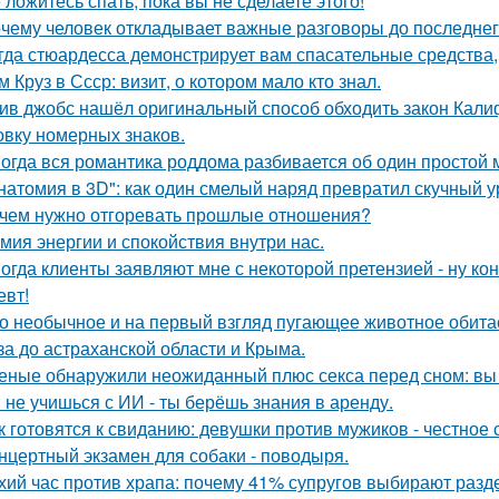
 ложитесь спать, пока вы не сделаете этого!
чему человек откладывает важные разговоры до последнег
гда стюардесса демонстрирует вам спасательные средства,
м Круз в Ссср: визит, о котором мало кто знал.
ив джобс нашёл оригинальный способ обходить закон Кали
овку номерных знаков.
огда вся романтика роддома разбивается об один простой 
натомия в 3D": как один смелый наряд превратил скучный у
чем нужно отгоревать прошлые отношения?
мия энергии и спокойствия внутри нас.
огда клиенты заявляют мне с некоторой претензией - ну кон
евт!
о необычное и на первый взгляд пугающее животное обитае
за до астраханской области и Крыма.
еные обнаружили неожиданный плюс секса перед сном: вы 
 не учишься с ИИ - ты берёшь знания в аренду.
к готовятся к свиданию: девушки против мужиков - честное 
нцертный экзамен для собаки - поводыря.
хий час против храпа: почему 41% супругов выбирают разд