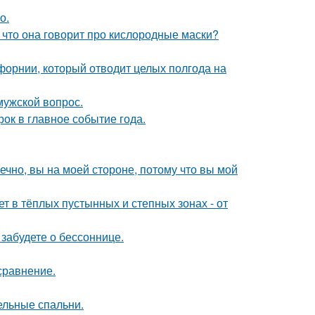
о.
 что она говорит про кислородные маски?
форнии, который отводит целых полгода на
мужской вопрос.
рок в главное событие года.
ечно, вы на моей стороне, потому что вы мой
т в тёплых пустынных и степных зонах - от
забудете о бессоннице.
сравнение.
ельные спальни.