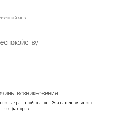
утренний мир...
еспокойству
ичины возникновения
евожные расстройства, нет. Эта патология может
еских факторов.