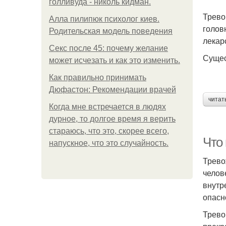
голливуда - николь кидман.
Трево
Алла пилипюк психолог киев.
голов
Родительская модель поведения
лекар
Секс после 45: почему желание
Сущес
может исчезать и как это изменить.
Как правильно принимать
Дюфастон: Рекомендации врачей
читат
Когда мне встречается в людях
дурное, то долгое время я верить
стараюсь, что это, скорее всего,
Что
напускное, что это случайность.
Трево
челов
внутр
опасн
Трево