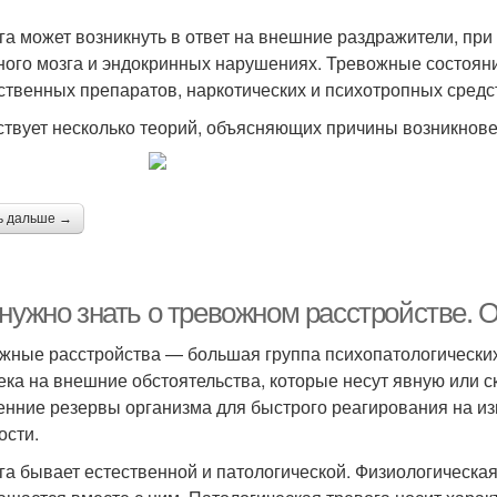
га может возникнуть в ответ на внешние раздражители, пр
ного мозга и эндокринных нарушениях. Тревожные состоян
ственных препаратов, наркотических и психотропных средс
твует несколько теорий, объясняющих причины возникнове
ь дальше →
 нужно знать о тревожном расстройстве.
жные расстройства — большая группа психопатологических
ека на внешние обстоятельства, которые несут явную или с
енние резервы организма для быстрого реагирования на и
ости.
га бывает естественной и патологической. Физиологическа