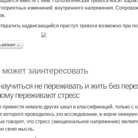
ащается вместе с ним. Патологическая тревога носит хара
гоприятных изменений, внутреннего напряжения. Сопрово
ов.
твратить надвигающийся приступ тревоги возможно при п
ь дальше →
 может заинтересовать
 научиться не переживать и жить без пер
ному переживают стресс
 привести немало других шкал и классификаций, только с 
е которого проводилось это исследование, в корне неверен
ые говорят, что стресс (эмоциональное напряжение) являет
ю свою мысль.