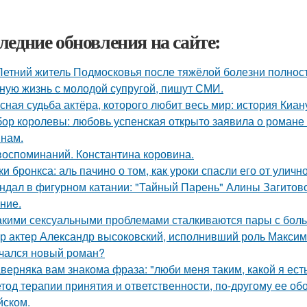
ледние обновления на сайте:
Летний житель Подмосковья после тяжёлой болезни полнос
ную жизнь с молодой супругой, пишут СМИ.
сная судьба актёра, которого любит весь мир: история Киан
ор королевы: любовь успенская открыто заявила о романе
нам.
воспоминаний. Константина коровина.
ки бронкса: аль пачино о том, как уроки спасли его от уличн
ндал в фигурном катании: "Тайный Парень" Алины Загитовой
ние.
акими сексуальными проблемами сталкиваются пары с боль
р актер Александр высоковский, исполнивший роль Максима
чался новый роман?
верняка вам знакома фраза: "люби меня таким, какой я есть
тод терапии принятия и ответственности, по-другому ее об
йском.