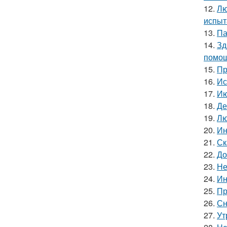
12.
Лю
испыт
13.
Па
14.
Зд
помощ
15.
Пр
16.
Ис
17.
Ию
18.
Де
19.
Лю
20.
Ин
21.
Ск
22.
До
23.
Не
24.
Ин
25.
Пр
26.
Сн
27.
Ут