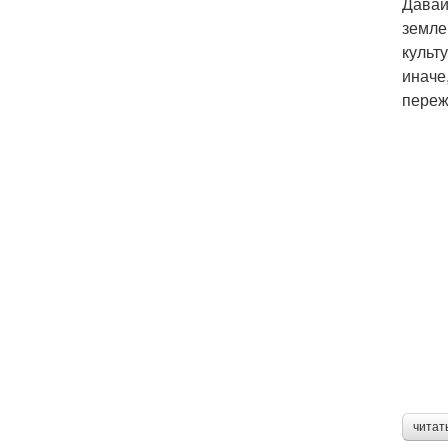
Давай
земле
культ
иначе
переж
читат