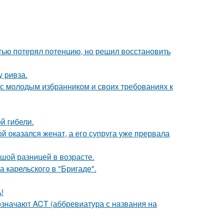
тью потерял потенцию, но решил восстановить
у ривза.
 с молодым избранником и своих требованиях к
ой гибели.
 оказался женат, а его супруга уже прервала
шой разницей в возрасте.
 карельского в "Бригаде".
!
означают ACT (аббревиатура с названия на