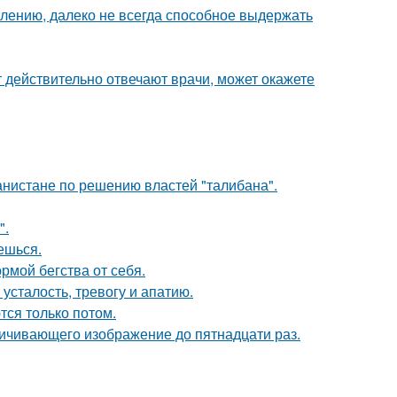
алению, далеко не всегда способное выдержать
ут действительно отвечают врачи, может окажете
ганистане по решению властей "талибана".
".
аешься.
рмой бегства от себя.
усталость, тревогу и апатию.
тся только потом.
ичивающего изображение до пятнадцати раз.