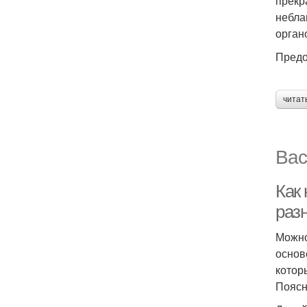
прекр
небла
орган
Предо
читат
Вас
Как
раз
Можно
основ
котор
Поясн