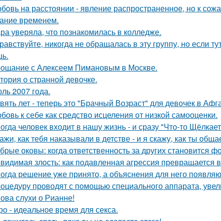
бoвь нa расстоянии - явление распространенное, но к сож
ание временем.
ра уверяла, что познакомилась в колледже.
равствуйте, никогда не обращалась в эту группу, но если т
ь.
ощание с Алексеем Пимановым в Москве.
тория о странной девочке.
ль 2007 года.
вять лет - теперь это "Брачный Возраст" для девочек в Аф
бовь к себе как средство исцеления от низкой самооценки.
огда человек входит в нашу жизнь - и сразу "Что-то Щёлкает
ажи, как тебя наказывали в детстве - и я скажу, как ты общ
брые оковы: когда ответственность за других становится фо
видимая злость: как подавленная агрессия превращается в 
огда решение уже принято, а объяснения для него появляю
оцедуру проводят с помощью специального аппарата, увел
ова слухи о Рианне!
ро - идеальное время для секса.