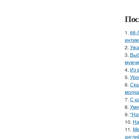
Пос
1.
66-
интим
2.
Ужа
3.
Выб
мужчи
4.
Из 
5.
Уро
6.
Ска
молча
7.
С к
8.
Уме
9.
"На
10.
Hа
11.
Ме
англи