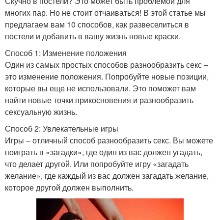
Скучно в постели? Это может быть проблемой для
многих пар. Но не стоит отчаиваться! В этой статье мы
предлагаем вам 10 способов, как развеселиться в
постели и добавить в вашу жизнь новые краски.
Способ 1: Изменение положения
Один из самых простых способов разнообразить секс –
это изменение положения. Попробуйте новые позиции,
которые вы еще не использовали. Это поможет вам
найти новые точки прикосновения и разнообразить
сексуальную жизнь.
Способ 2: Увлекательные игры
Игры – отличный способ разнообразить секс. Вы можете
поиграть в «загадки», где один из вас должен угадать,
что делает другой. Или попробуйте игру «загадать
желание», где каждый из вас должен загадать желание,
которое другой должен выполнить.