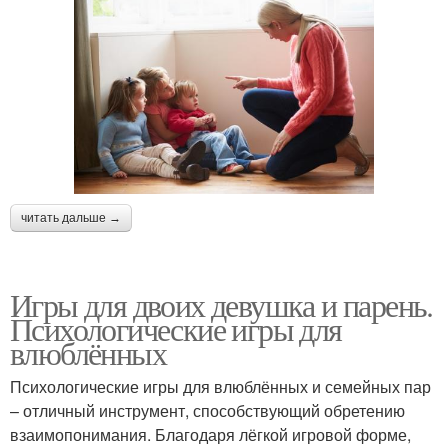
читать дальше →
Игры для двоих девушка и парень.
Психологические игры для
влюблённых
Психологические игры для влюблённых и семейных пар
– отличный инструмент, способствующий обретению
взаимопонимания. Благодаря лёгкой игровой форме,