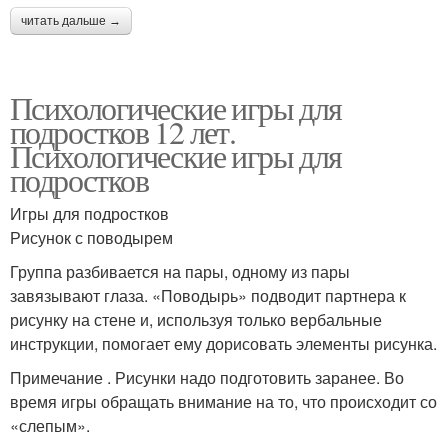
читать дальше →
Психологические игры для
подростков 12 лет.
Психологические игры для
подростков
Игры для подростков
Рисунок с поводырем
Группа разбивается на пары, одному из пары
завязывают глаза. «Поводырь» подводит партнера к
рисунку на стене и, используя только вербальные
инструкции, помогает ему дорисовать элементы рисунка.
Примечание . Рисунки надо подготовить заранее. Во
время игры обращать внимание на то, что происходит со
«слепым».