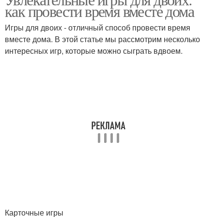
„музыкальные игры
Простые игры
как провести время вместе дома
Игры для двоих - отличный способ провести время
вместе дома. В этой статье мы рассмотрим несколько
интересных игр, которые можно сыграть вдвоем.
Игры на листе
Игры на листочке
Игры для ребёнка
Психологические игры
Карточные игры