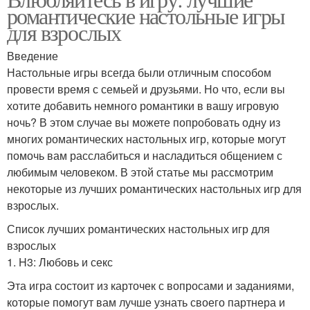
романтические настольные игры
для взрослых
Введение
Настольные игры всегда были отличным способом
провести время с семьей и друзьями. Но что, если вы
хотите добавить немного романтики в вашу игровую
ночь? В этом случае вы можете попробовать одну из
многих романтических настольных игр, которые могут
помочь вам расслабиться и насладиться общением с
любимым человеком. В этой статье мы рассмотрим
некоторые из лучших романтических настольных игр для
взрослых.
Список лучших романтических настольных игр для
взрослых
1. H3: Любовь и секс
Эта игра состоит из карточек с вопросами и заданиями,
которые помогут вам лучше узнать своего партнера и