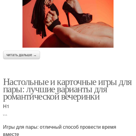
читать дальше →
Настольные и карточные игры для
пары: лучшие варианты для
романтической вечеринки
H1
```
Игры для пары: отличный способ провести время
вместе