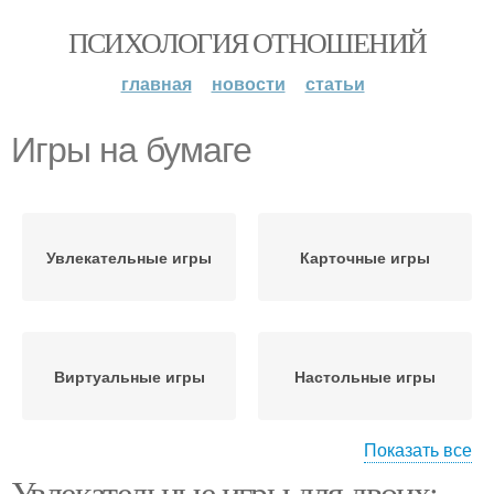
ПСИХОЛОГИЯ ОТНОШЕНИЙ
главная
новости
статьи
Игры на бумаге
Увлекательные игры
Карточные игры
Виртуальные игры
Настольные игры
Показать все
Увлекательные игры для двоих: