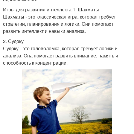
Игры для развития интеллекта 1. Шахматы
Шахматы - это классическая игра, которая требует
стратегии, планирования и логики. Они помогают
развить интеллект и навыки анализа.
2. Судоку
Судоку - это головоломка, которая требует логики и
анализа. Она помогает развить внимание, память и
способность к концентрации.