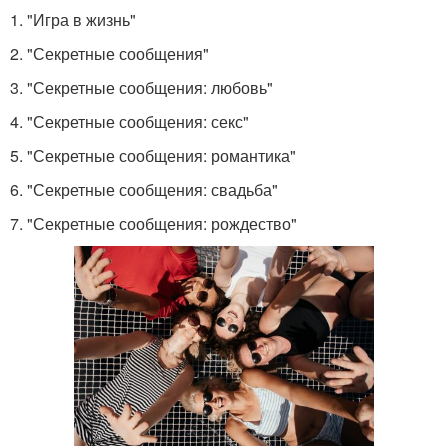
1. "Игра в жизнь"
2. "Секретные сообщения"
3. "Секретные сообщения: любовь"
4. "Секретные сообщения: секс"
5. "Секретные сообщения: романтика"
6. "Секретные сообщения: свадьба"
7. "Секретные сообщения: рождество"