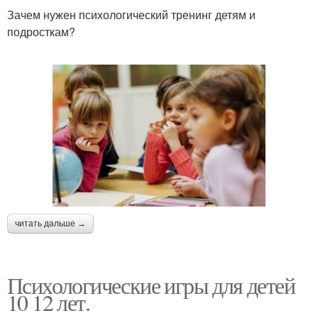
Зачем нужен психологический тренинг детям и
подросткам?
читать дальше →
Психологические игры для детей
10 12 лет.