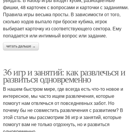
увядать. В набор игры входят кубик, разноцветные
фишки, 48 карточек с вопросами и карточки с заданиями.
Правила игры весьма просты. В зависимости от того,
сколько ходов выпало при броске кубика, игрок
выбирает карточку из соответствующего сектора. Ему
попадается или интимный вопрос или задание.
читать дальше →
36 игр и занятий: как развлечься и
развиться одновременно
В нашем быстром мире, где всегда есть что-то новое и
интересное, мы часто ищем развлечения, которые
помогут нам отвлечься от повседневных забот. Но
почему бы не совместить развлечения с развитием? В
этой статье мы рассмотрим 36 игр и занятий, которые
помогут вам не только отдохнуть, но и развиться
одновременно.