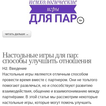
читать дальше →
Настольные игры для пар:
способы улучшить отношения
H2. Введение
Настольные игры являются отличным способом
провести время вместе с партнером. Они не тольтого
помогают развлечься, но и способствуют развитию
взаимодействия, общению и взаимопониманию между
партнёрами. В этой статье мы рассмотрим некоторые
настольные игры, которые могут помочь улучшить