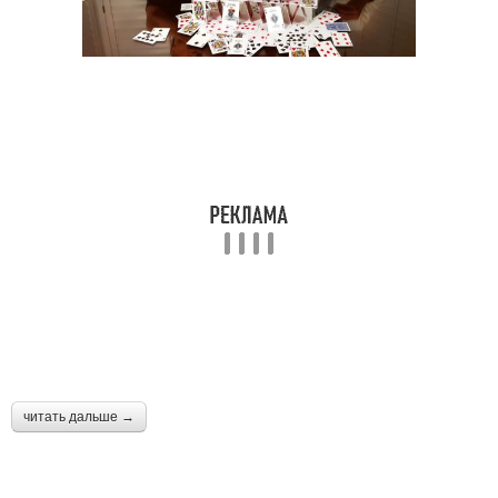
читать дальше →