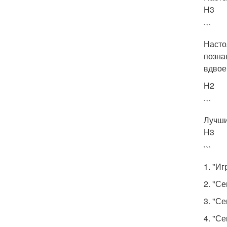
H3
```
Насто
позна
вдвое
H2
```
Лучши
H3
```
1. "Иг
2. "С
3. "С
4. "С