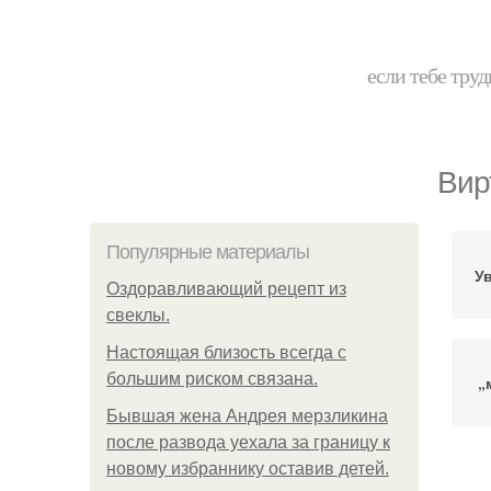
если тебе труд
Вир
Популярные материалы
У
Оздоравливающий рецепт из
свеклы.
Hacтоящая близость всегда с
большим риском связана.
„
Бывшая жена Андрея мерзликина
после развода уехала за границу к
новому избраннику оставив детей.