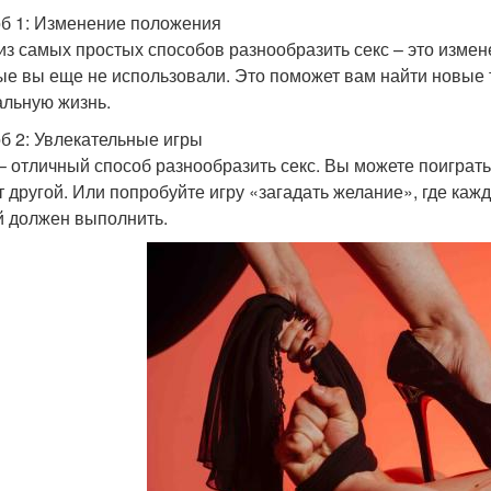
б 1: Изменение положения
из самых простых способов разнообразить секс – это изме
ые вы еще не использовали. Это поможет вам найти новые 
альную жизнь.
б 2: Увлекательные игры
– отличный способ разнообразить секс. Вы можете поиграть в
т другой. Или попробуйте игру «загадать желание», где каж
й должен выполнить.