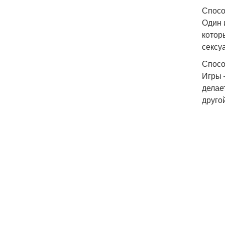
Спосо
Один 
котор
сексу
Спосо
Игры 
делае
друго