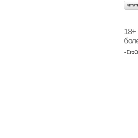
читат
18+
бол
«EroQ