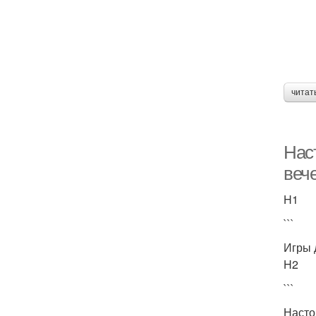
читат
Нас
веч
H1
```
Игры 
H2
```
Насто