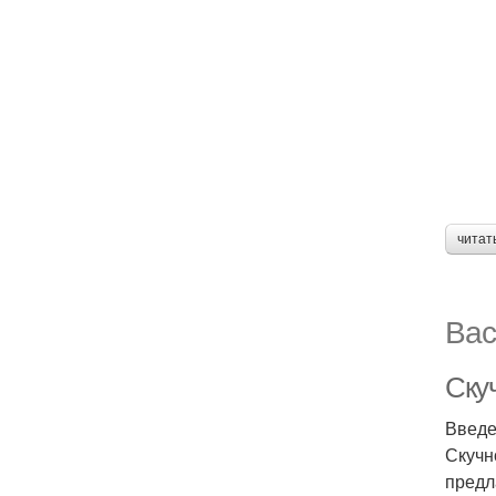
читат
Вас
Ску
Введ
Скучн
предл