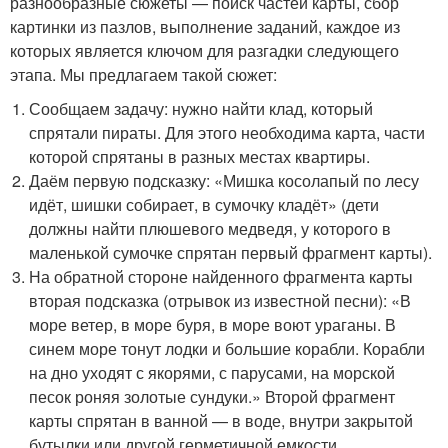
разнообразные сюжеты — поиск частей карты, сбор
картинки из пазлов, выполнение заданий, каждое из
которых является ключом для разгадки следующего
этапа. Мы предлагаем такой сюжет:
Сообщаем задачу: нужно найти клад, который
спрятали пираты. Для этого необходима карта, части
которой спрятаны в разных местах квартиры.
Даём первую подсказку: «Мишка косолапый по лесу
идёт, шишки собирает, в сумочку кладёт» (дети
должны найти плюшевого медведя, у которого в
маленькой сумочке спрятан первый фрагмент карты).
На обратной стороне найденного фрагмента карты
вторая подсказка (отрывок из известной песни): «В
море ветер, в море буря, в море воют ураганы. В
синем море тонут лодки и большие корабли. Корабли
на дно уходят с якорями, с парусами, на морской
песок роняя золотые сундуки.» Второй фрагмент
карты спрятан в ванной — в воде, внутри закрытой
бутылки или другой герметичной емкости.