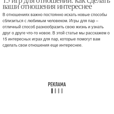
Совместные игры
ваши отношения интереснее
друзьями
В отношениях важно постоянно искать новые способы
сблизиться с любимым человеком. Игры для пар –
отличный способ разнообразить свою жизнь и узнать
Психологические игры
Игры для укрепления
друг о друге что-то новое. В этой статье мы расскажем о
15 интересных играх для пар, которые помогут вам
сделать свои отношения еще интереснее.
Игры для
Дружеские отношения
формирования
Трансформационная
Игры на психику
игра
Игры на характер