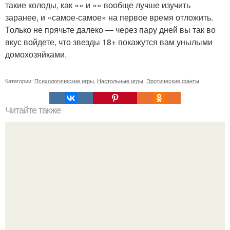
такие колоды, как «» и «» вообще лучше изучить
заранее, и «самое-самое» на первое время отложить.
Только не прячьте далеко — через пару дней вы так во
вкус войдете, что звезды 18+ покажутся вам унылыми
домохозяйками.
Категории:
Психологические игры
,
Настольные игры
,
Эротические фанты
Читайте также
Не дай себя в обиду: психологические приемы, которые
помогут поставить хама на место!