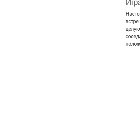
Игр
Насто
встре
целую
сосед
полож