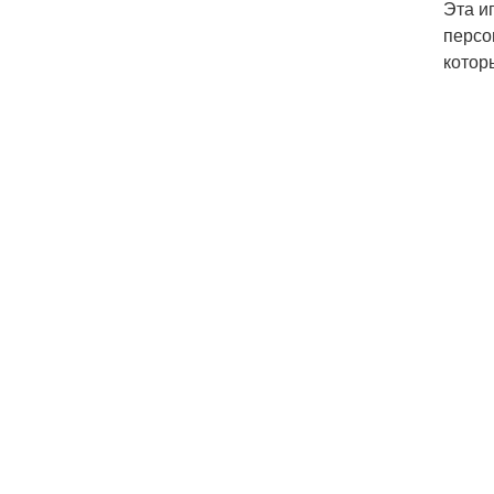
Эта и
персо
котор