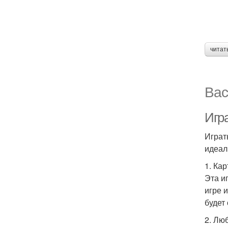
читат
Вас
Игр
Играт
идеал
1. Ка
Эта и
игре 
будет
2. Лю