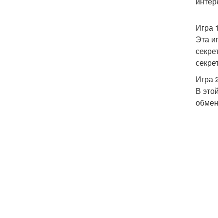
интер
Игра 
Эта и
секре
секрет
Игра 2
В это
обмен