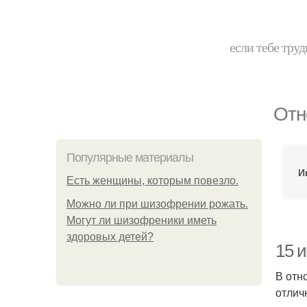
если тебе труд
Отн
Популярные материалы
И
Есть женщины, которым повезло.
Можно ли при шизофрении рожать.
Могут ли шизофреники иметь
здоровых детей?
15 
В отн
отлич