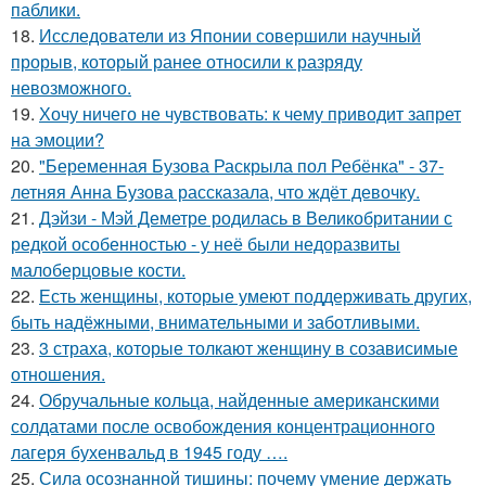
паблики.
18.
Исследователи из Японии совершили научный
прорыв, который ранее относили к разряду
невозможного.
19.
Хочу ничего не чувствовать: к чему приводит запрет
на эмоции?
20.
"Беременная Бузова Раскрыла пол Ребёнка" - 37-
летняя Анна Бузова рассказала, что ждёт девочку.
21.
Дэйзи - Мэй Деметре родилась в Великобритании с
редкой особенностью - у неё были недоразвиты
малоберцовые кости.
22.
Есть женщины, которые умеют поддерживать других,
быть надёжными, внимательными и заботливыми.
23.
3 страха, которые толкают женщину в созависимые
отношения.
24.
Обручальные кольца, найденные американскими
солдатами после освобождения концентрационного
лагеря бухенвальд в 1945 году ….
25.
Сила осознанной тишины: почему умение держать