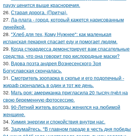
паузу ценится выше красноречия.
26.
Старая дорога. (Притча).
27.
Ла-плата - город, который кажется нарисованным
линейкой.
28.
"Хлеб для тех, Кому Нужнее": как маленькая
испанская пекарня спасает еду и помогает людям.
29.
Когда стюардесса демонстрирует вам спасательные
средства, что она говорит про кислородные маски?
30.
Вдова поэта андрея Вознесенского Зоя
Богуславская скончалась.
31.
Смотритель зоопарка в скопье и его подопечный -
жираф скончались в один и тот же день.
32.
Мать роя: американка пригласила 20 тысяч пчёл на
свою беременную фотосессию.
33.
90-Летний житель вологды женился на любимой
женщине.
34.
Химия энергии и спокойствия внутри нас.
35.
Задумайтесь. "В главном параде в честь дня победы