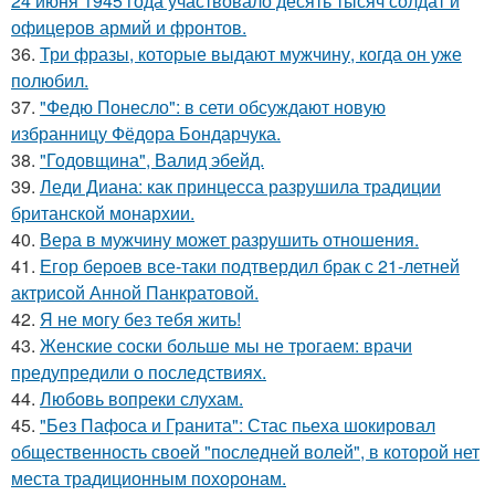
24 июня 1945 года участвовало десять тысяч солдат и
офицеров армий и фронтов.
36.
Три фразы, которые выдают мужчину, когда он уже
полюбил.
37.
"Федю Понесло": в сети обсуждают новую
избранницу Фёдора Бондарчука.
38.
"Годовщина", Валид эбейд.
39.
Леди Диана: как принцесса разрушила традиции
британской монархии.
40.
Вера в мужчину может разрушить отношения.
41.
Егор бероев все-таки подтвердил брак с 21-летней
актрисой Анной Панкратовой.
42.
Я не могу без тебя жить!
43.
Женские соски больше мы не трогаем: врачи
предупредили о последствиях.
44.
Любовь вопреки слухам.
45.
"Без Пафоса и Гранита": Стас пьеха шокировал
общественность своей "последней волей", в которой нет
места традиционным похоронам.