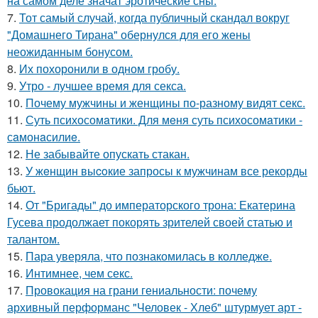
на самом деле значат эротические сны.
7.
Тот самый случай, когда публичный скандал вокруг
"Домашнего Тирана" обернулся для его жены
неожиданным бонусом.
8.
Их похоронили в одном гробу.
9.
Утро - лучшее время для секса.
10.
Почему мужчины и женщины по-разному видят секс.
11.
Суть психосомaтики. Для мeня суть психосомaтики -
сaмонaсилиe.
12.
Не забывайте опускать стакан.
13.
У жeнщин выcoкие запросы к мужчинам все рекорды
бьют.
14.
От "Бригады" до императорского трона: Екатерина
Гусева продолжает покорять зрителей своей статью и
талантом.
15.
Пара уверяла, что познакомилась в колледже.
16.
Интимнее, чем секс.
17.
Провокация на грани гениальности: почему
архивный перформанс "Человек - Хлеб" штурмует арт -