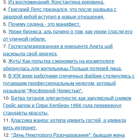
3.
Из воспоминаний. Константина коровина.
4.
Григорий Лепс признался, что после разрыва с
авророй кибой вступил в новые отношения.
5.
Почему седина - это манифест.
6.
Уроки бронкса: аль пачино о том, как уроки спасли его
от уличной гибели.
7.
Госпитализированная в онкоцентр Анита цой
раскрыла свой диагноз.
8.
Жуть! Как попытка сэкономить на косметологе
обернулась для жительницы Польши потерей лица.
9.
В XIX веке работники спичечных фабрик столкнулись с
пугающим профессиональным недугом, который
называли "Фосфорной Челюстью".
10.
Битва титанов элегантности: как закулисный снимок
Грейс келли и Одри Хепберн 1956 года перевернул
стандарты красоты.
11.
Классика жанра: хотела удивить гостей, а удивила
весь интернет.
12.
"День Некоторого Разочарования": бывшая жена