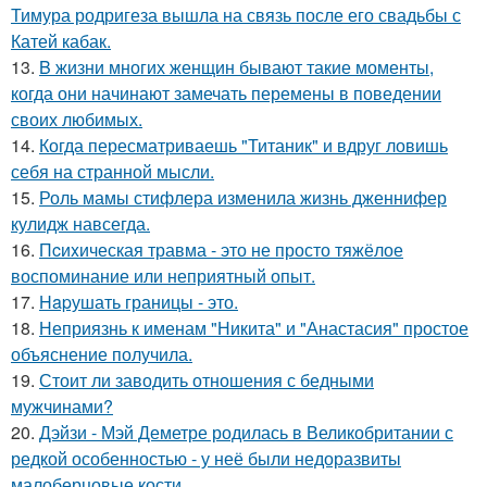
Тимура родригеза вышла на связь после его свадьбы с
Катей кабак.
13.
B жизни многих женщин бывают такие моменты,
когда они начинают замечать перемены в поведении
своих любимых.
14.
Когда пересматриваешь "Титаник" и вдруг ловишь
себя на странной мысли.
15.
Роль мамы стифлера изменила жизнь дженнифер
кулидж навсегда.
16.
Пcиxическая травма - это не просто тяжёлое
воспоминание или неприятный опыт.
17.
Hapушать границы - это.
18.
Неприязнь к именам "Никита" и "Анастасия" простое
объяснение получила.
19.
Стоит ли заводить отношения с бедными
мужчинами?
20.
Дэйзи - Мэй Деметре родилась в Великобритании с
редкой особенностью - у неё были недоразвиты
малоберцовые кости.