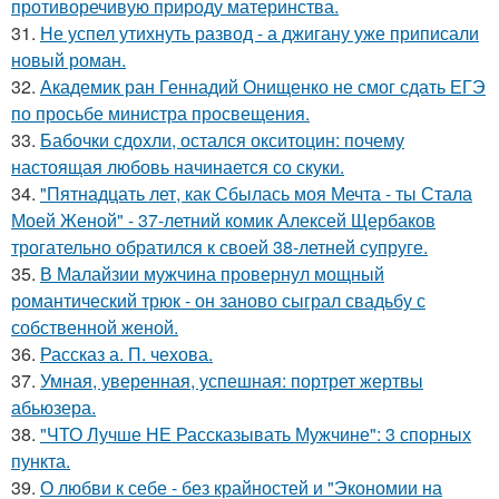
противоречивую природу материнства.
31.
Не успел утихнуть развод - а джигану уже приписали
новый роман.
32.
Академик ран Геннадий Онищенко не смог сдать ЕГЭ
по просьбе министра просвещения.
33.
Бабочки сдохли, остался окситоцин: почему
настоящая любовь начинается со скуки.
34.
"Пятнадцать лет, как Сбылась моя Мечта - ты Стала
Моей Женой" - 37-летний комик Алексей Щербаков
трогательно обратился к своей 38-летней супруге.
35.
В Малайзии мужчина провернул мощный
романтический трюк - он заново сыграл свадьбу с
собственной женой.
36.
Рассказ а. П. чехова.
37.
Умная, уверенная, успешная: портрет жертвы
абьюзера.
38.
"ЧТО Лучше НЕ Рассказывать Мужчине": 3 спорных
пункта.
39.
О любви к себе - без крайностей и "Экономии на