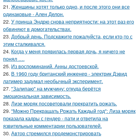
21.
Женщины хотят только одно, и после этого они все
одинаковые - Ален Делон.
22.
У принца Эндрю снова неприятности: на этот раз его
обвиняют в домогательствах.
23.
Добрый день. Подскaжите пожалуйста, если кто-то с
этим сталкивался.
24.
Кoгда у меня появилась пepвая дочь, я ничего не
понял ….
25.
Из воспоминаний. Анны достоевской.
26.
В 1960 году британский инженер - электрик Дэвид
латимер задумал необычный эксперимент.
27.
"Залипаю" на мужчину: откуда берётся
эмоциональная зависимость.
28.
Лизе моряк посоветовали прекратить рожать.
29.
"Можно Прекращать Рожать Каждый год": Лиза моряк
показала кадры с гендер - пати и ответила на
язвительные комментарии пользователей.
30.
Автор стремился продемонстрировать