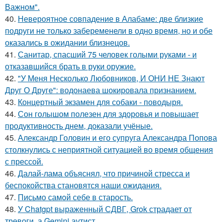
Важном".
40.
Невероятное совпадение в Алабаме: две близкие
подруги не только забеременели в одно время, но и обе
оказались в ожидании близнецов.
41.
Санитар, спасший 75 человек голыми руками - и
отказавшийся брать в руки оружие.
42.
"У Меня Несколько Любовников, И ОНИ НЕ Знают
Друг О Друге": водонаева шокировала признанием.
43.
Концертный экзамен для собаки - поводыря.
44.
Сон голышом полезен для здоровья и повышает
продуктивность днем, доказали учёные.
45.
Александр Головин и его супруга Александра Попова
столкнулись с неприятной ситуацией во время общения
с прессой.
46.
Далай-лама объяснял, что причиной стресса и
беспокойства становятся наши ожидания.
47.
Письмо самoй себе в старость.
48.
У Chatgpt выраженный СДВГ, Grok страдает от
тревоги, а Gemini аутист.