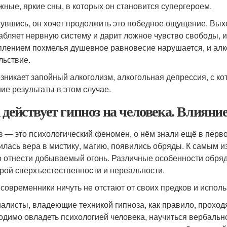
жные, яркие сны, в которых он становится супергероем.
увшись, он хочет продолжить это победное ощущение. Выхо
абляет нервную систему и дарит ложное чувство свободы, и
плением похмелья душевное равновесие нарушается, и алко
льствие.
озникает запойный алкоголизм, алкогольная депрессия, с к
ие результаты в этом случае.
 действует гипноз на человека. Влияние
з — это психологический феномен, о нём знали ещё в перв
илась вера в мистику, магию, появились обряды. К самым 
 отнести добываемый огонь. Различные особенности обря
урой сверхъестественности и нереальности.
современники ничуть не отстают от своих предков и исполь
алисты, владеющие техникой гипноза, как правило, проход
одимо овладеть психологией человека, научиться вербальн