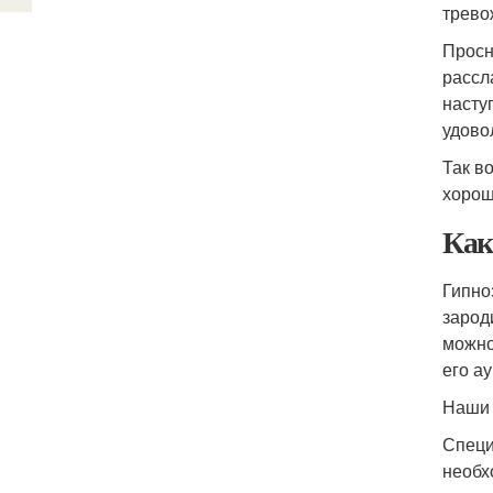
трево
Просн
рассл
насту
удово
Так в
хорош
Как
Гипно
зарод
можно
его а
Наши 
Специ
необх