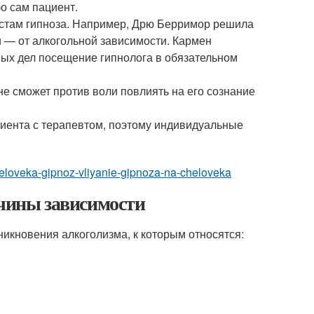
бо сам пациент.
истам гипноза. Например, Дрю Берримор решила
 — от алкогольной зависимости. Кармен
ых дел посещение гипнолога в обязательном
не сможет против воли повлиять на его сознание
циента с терапевтом, поэтому индивидуальные
cheloveka-gipnoz-vliyanie-gipnoza-na-cheloveka
ичины зависимости
икновения алкоголизма, к которым относятся: