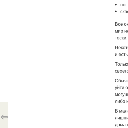
пос
скв
Все о
мир и
тоски.
Некот
и ест
Тольк
своег
Обычн
уйти 
могущ
либо 
В мал
⇦
лишни
дома 