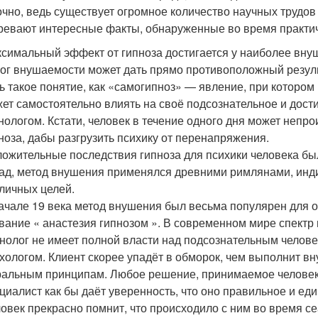
чно, ведь существует огромное количество научных трудов 
ревают интересные факты, обнаруженные во время практич
симальный эффект от гипноза достигается у наиболее вну
ог внушаемости может дать прямо противоположный резуль
ь такое понятие, как «самогипноз» — явление, при которо
ет самостоятельно влиять на своё подсознательное и дости
нологом. Кстати, человек в течение одного дня может непро
ноза, дабы разгрузить психику от перенапряжения.
ожительные последствия гипноза для психики человека бы
ад, метод внушения применялся древними римлянами, инд
личных целей.
ачале 19 века метод внушения был весьма популярен для 
вание « анастезия гипнозом ». В современном мире спектр
нолог не имеет полной власти над подсознательным человек
хологом. Клиент скорее упадёт в обморок, чем выполнит в
альным принципам. Любое решение, принимаемое человеком
циалист как бы даёт уверенность, что оно правильное и ед
овек прекрасно помнит, что происходило с ним во время с