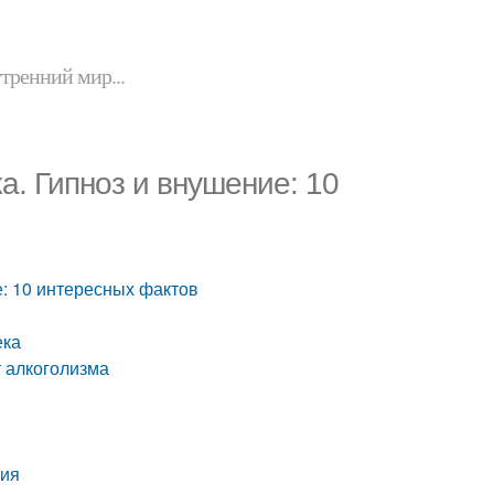
утренний мир...
ка. Гипноз и внушение: 10
е: 10 интересных фактов
ека
т алкоголизма
ния