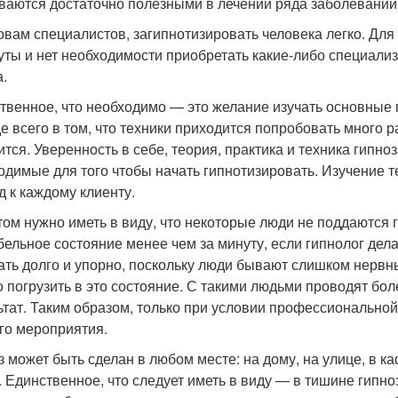
ваются достаточно полезными в лечении ряда заболеваний,
овам специалистов, загипнотизировать человека легко. Для 
уты и нет необходимости приобретать какие-либо специали
а.
твенное, что необходимо — это желание изучать основные 
е всего в том, что техники приходится попробовать много ра
ится. Уверенность в себе, теория, практика и техника гип
одимые для того чтобы начать гипнотизировать. Изучение 
д к каждому клиенту.
том нужно иметь в виду, что некоторые люди не поддаются 
бельное состояние менее чем за минуту, если гипнолог дела
ать долго и упорно, поскольку люди бывают слишком нервн
о погрузить в это состояние. С такими людьми проводят бо
ьтат. Таким образом, только при условии профессиональной
го мероприятия.
з может быть сделан в любом месте: на дому, на улице, в к
. Единственное, что следует иметь в виду — в тишине гипноз