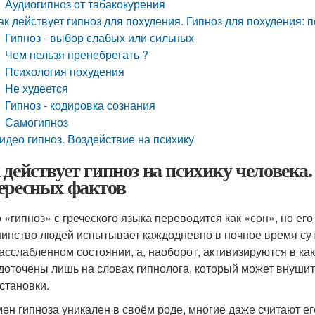
Аудиогипноз от табакокурения
ак действует гипноз для похудения. Гипноз для похудения: 
Гипноз - выбор слабых или сильных
Чем нельзя пренебрегать ?
Психология похудения
Не худеется
Гипноз - кодировка сознания
Самогипноз
идео гипноз. Воздействие на психику
 действует гипноз на психику человека.
ересных фактов
 «гипноз» с греческого языка переводится как «сон», но его
инство людей испытывает каждодневно в ночное время суто
расслабленном состоянии, а, наоборот, активизируются в к
доточены лишь на словах гипнолога, который может внуши
установки.
ен гипноза уникален в своём роде, многие даже считают е