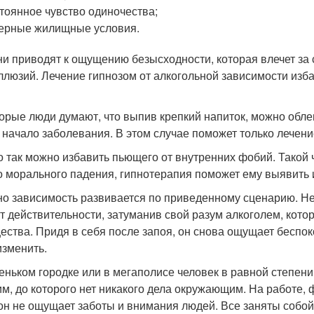
тоянное чувство одиночества;
ерные жилищные условия.
ни приводят к ощущению безысходности, которая влечет за 
ллюзий. Лечение гипнозом от алкогольной зависимости изба
орые люди думают, что выпив крепкий напиток, можно обле
ь начало заболевания. В этом случае поможет только лечен
о так можно избавить пьющего от внутренних фобий. Такой 
о морального падения, гипнотерапия поможет ему выявить 
о зависимость развивается по приведенному сценарию. Н
от действительности, затуманив свой разум алкоголем, кот
ества. Придя в себя после запоя, он снова ощущает беспок
изменить.
еньком городке или в мегаполисе человек в равной степен
м, до которого нет никакого дела окружающим. На работе, 
он не ощущает заботы и внимания людей. Все заняты собой