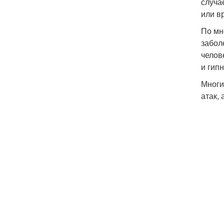
случа
или в
По мн
забол
челов
и гипн
Многи
атак,