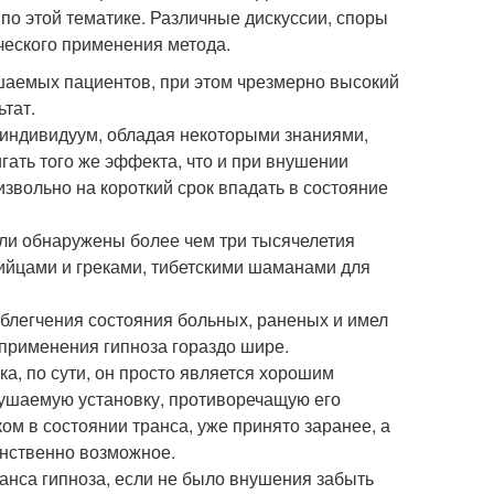
по этой тематике. Различные дискуссии, споры
еского применения метода.
шаемых пациентов, при этом чрезмерно высокий
тат.
м индивидуум, обладая некоторыми знаниями,
гать того же эффекта, что и при внушении
извольно на короткий срок впадать в состояние
ли обнаружены более чем три тысячелетия
ийцами и греками, тибетскими шаманами для
облегчения состояния больных, раненых и имел
 применения гипноза гораздо шире.
а, по сути, он просто является хорошим
нушаемую установку, противоречащую его
 в состоянии транса, уже принято заранее, а
инственно возможное.
еанса гипноза, если не было внушения забыть