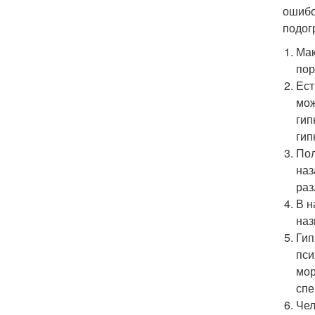
ошибо
подог
Мак
пор
Ест
мож
гип
гип
Пол
наз
раз
В н
наз
Гип
пси
мор
спе
Чел