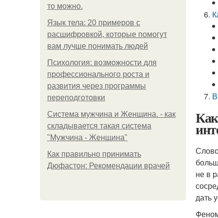
то можно.
К
Язык тела: 20 примеров с
расшифровкой, которые помогут
вам лучше понимать людей
Психология: возможности для
профессионального роста и
развития через программы
В
переподготовки
Как
Система мужчина и Женщина. - как
инт
складывается такая система
"Мужчина - Женщина"
Слово
Как правильно принимать
больш
Дюфастон: Рекомендации врачей
не в 
сосре
дать 
Феном