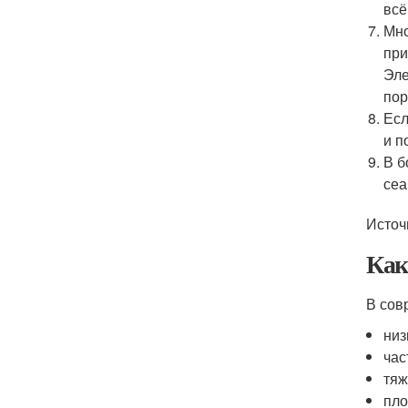
всё
Мно
при
Эле
пор
Есл
и п
В б
сеа
Источ
Как
В сов
низ
час
тяж
пло