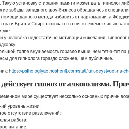
. Такую установку стирания памяти может дать гипнолог ли
гие звёзды западного шоу-бизнеса обращались к специал
 помощи данного метода избавить от наркомании, а Фёрджи
ктра и Бритни Спирс включают в список ежемесячных важн
ядке.
и у человека недостаточно мотивации и желания, гипнолог 
одкорку.
ольшой толпе внушаемость гораздо выше, чем тет-а-тет па
нсы для гипнолога гораздо сложнее, чем публичные.
ник:
https://psihologiyaotnoshenij.com/stati/kak-deystvuet-na-
 действует гипноз от алкоголизма. Пр
ременном мире существует несколько основных причин возн
кий уровень жизни;
тое отсутствие развлечений;
елая работа;
хое питание;