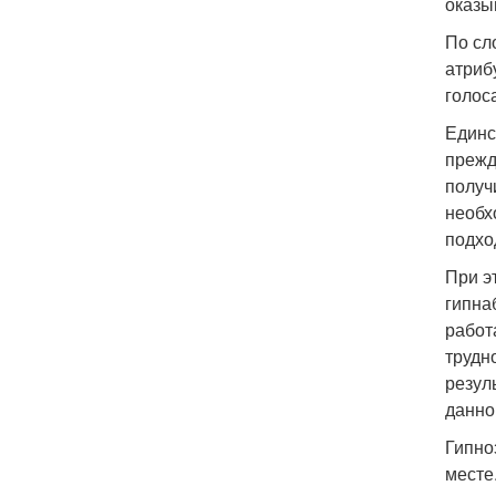
оказы
По сл
атриб
голос
Единс
прежд
получ
необх
подхо
При э
гипна
работ
трудн
резул
данно
Гипно
месте