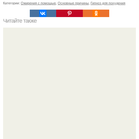
Категории:
Ожирения с помощью
,
Основные причины
,
Гипноз для похудения
Читайте также
Можно ли носить кольцо на безымянном пальце правой
руки незамужней девушке