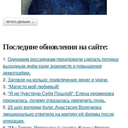
читать дальше →
Последние обновления на сайте:
1.
Одиноким россиянкам предложили сделать пятницу
выходным днём ради знакомств и повышения
демографии.
2.
Заговор на кольцо: привлечение денег и удачи.
3.
"Магистр мой любимый!
4.
"Я не Чувствую Себя Пошлой": Елена перминова
призналась, почему отказалась увеличить грудь.
5.
25 шоу вопреки боли: Анастасия Волочкова
эмоционально ответила на критику её формы после
операции.
6.
"Мы Теперь Ровесницы": сестра Жанны Фриске