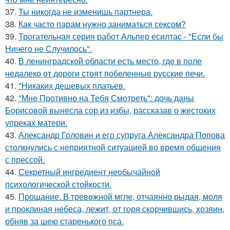
37.
Ты никогда не изменишь партнера.
38.
Как часто парам нужно заниматься сексом?
39.
Трогательная серия работ Альпер есилтас - "Если бы
Ничего не Случилось".
40.
В ленинградской области есть место, где в поле
недалеко от дороги стоят побеленные русские печи.
41.
"Никаких дешевых платьев.
42.
"Мне Противно на Тебя Смотреть": дочь даны
Борисовой вынесла сор из избы, рассказав о жестоких
упреках матери.
43.
Александр Головин и его супруга Александра Попова
столкнулись с неприятной ситуацией во время общения
с прессой.
44.
Секретный ингредиент необычайной
психологической стойкости.
45.
Прощание. В тревожной мгле, отчаянно рыдая, моля
и проклиная небеса, лежит, от горя скорчившись, хозяин,
обняв за шею старенького пса.