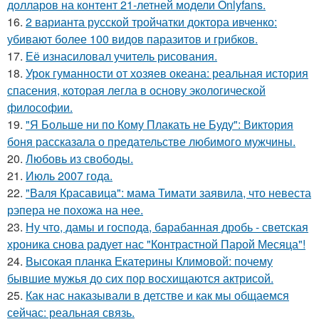
долларов на контент 21-летней модели Onlyfans.
16.
2 варианта русской тройчатки доктора ивченко:
убивают более 100 видов паразитов и грибков.
17.
Её изнасиловал учитель рисования.
18.
Урок гуманности от хозяев океана: реальная история
спасения, которая легла в основу экологической
философии.
19.
"Я Больше ни по Кому Плакать не Буду": Виктория
боня рассказала о предательстве любимого мужчины.
20.
Любовь из свободы.
21.
Июль 2007 года.
22.
"Валя Красавица": мама Тимати заявила, что невеста
рэпера не похожа на нее.
23.
Ну что, дамы и господа, барабанная дробь - светская
хроника снова радует нас "Контрастной Парой Месяца"!
24.
Высокая планка Екатерины Климовой: почему
бывшие мужья до сих пор восхищаются актрисой.
25.
Как нас наказывали в детстве и как мы общаемся
сейчас: реальная связь.