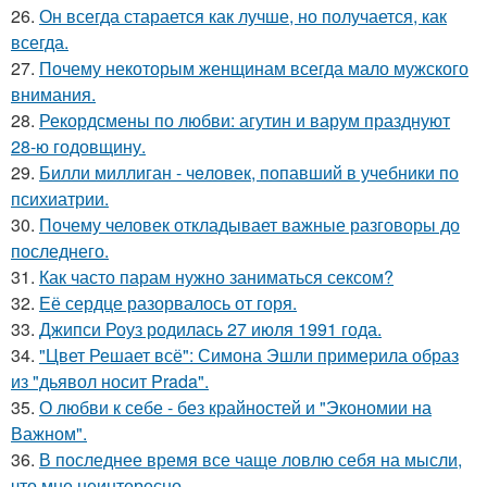
26.
Он всегда старается как лучше, но получается, как
всегда.
27.
Почему некоторым женщинам всегда мало мужского
внимания.
28.
Рекордсмены по любви: агутин и варум празднуют
28-ю годовщину.
29.
Билли миллиган - чeловек, попавший в учебники по
психиатрии.
30.
Почему человек откладывает важные разговоры до
последнего.
31.
Как часто парам нужно заниматься сексом?
32.
Её сердце разорвалось от горя.
33.
Джипси Роуз родилась 27 июля 1991 года.
34.
"Цвет Решает всё": Симона Эшли примерила образ
из "дьявол носит Prada".
35.
О любви к себе - без крайностей и "Экономии на
Важном".
36.
В последнее время все чаще ловлю себя на мысли,
что мне неинтересно.