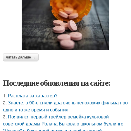
читать дальше →
Последние обновления на сайте:
1.
Расплата за характер?
2.
Знаете, в 90-е сняли два очень непохожих фильма про
одно и то же время и события.
3.
Появился первый трейлер ремейка культовой
советской драмы Ролана Быкова о школьном буллинге
"Чучело" с Кристиной асмус в одной из ролей.