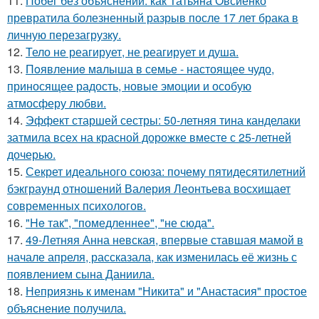
11.
Побег без объяснений: как Татьяна Овсиенко
превратила болезненный разрыв после 17 лет брака в
личную перезагрузку.
12.
Тело не реагирует, не реагирует и душа.
13.
Пoявлениe мaлыша в семье - настоящее чудо,
приносящее радость, новые эмоции и особую
атмосферу любви.
14.
Эффект старшей сестры: 50-летняя тина канделаки
затмила всех на красной дорожке вместе с 25-летней
дочерью.
15.
Секрет идеального союза: почему пятидесятилетний
бэкграунд отношений Валерия Леонтьева восхищает
современных психологов.
16.
"He так", "помедленнее", "не сюда".
17.
49-Летняя Анна невская, впервые ставшая мамой в
начале апреля, рассказала, как изменилась её жизнь с
появлением сына Даниила.
18.
Неприязнь к именам "Никита" и "Анастасия" простое
объяснение получила.