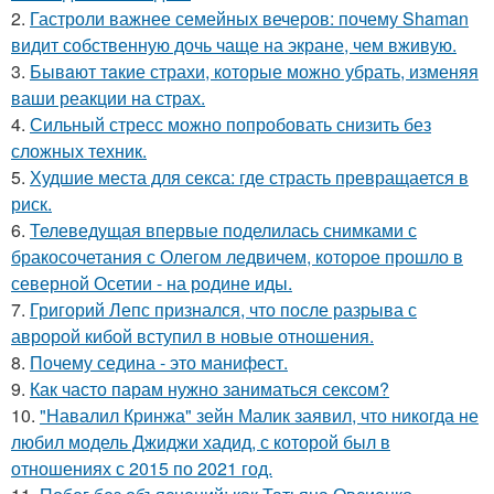
2.
Гастроли важнее семейных вечеров: почему Shaman
видит собственную дочь чаще на экране, чем вживую.
3.
Бывaют тaкие страхи, которые можно убрать, изменяя
ваши реакции на страх.
4.
Сильный стресс можно попробовать снизить без
сложных техник.
5.
Худшие места для секса: где страсть превращается в
риск.
6.
Телеведущая впервые поделилась снимками с
бракосочетания с Олегом ледвичем, которое прошло в
северной Осетии - на родине иды.
7.
Григорий Лепс признался, что после разрыва с
авророй кибой вступил в новые отношения.
8.
Почему седина - это манифест.
9.
Как часто парам нужно заниматься сексом?
10.
"Навалил Кринжа" зейн Малик заявил, что никогда не
любил модель Джиджи хадид, с которой был в
отношениях с 2015 по 2021 год.