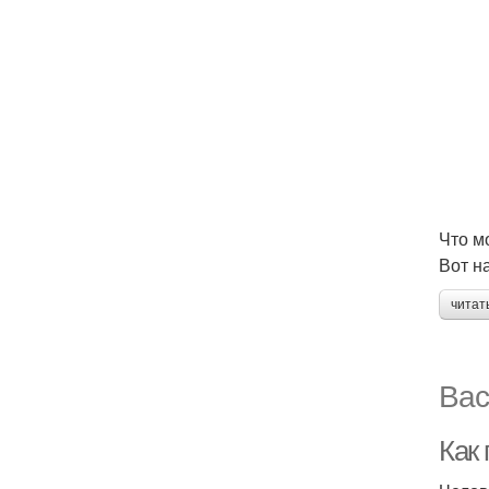
Что м
Вот н
читат
Вас
Как