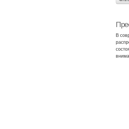
читат
Пре
В сов
распр
состо
внима