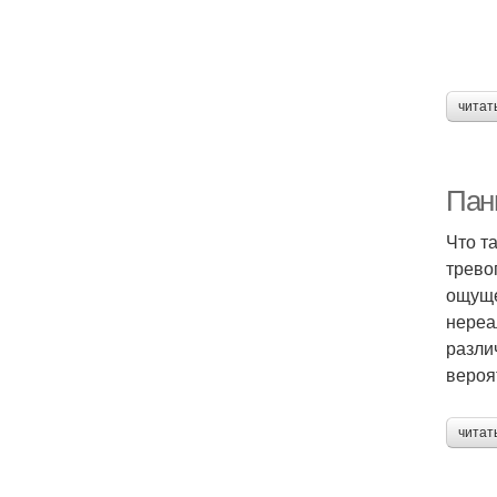
читат
Пани
Что т
трево
ощуще
нереа
разли
вероя
читат