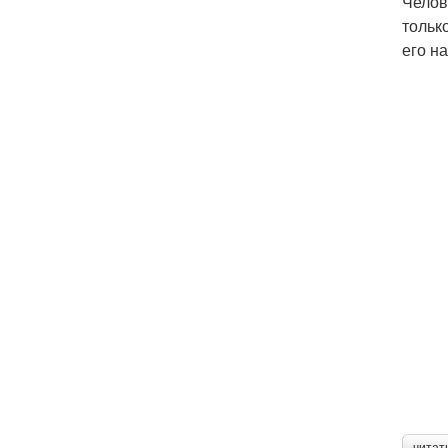
Челов
тольк
его н