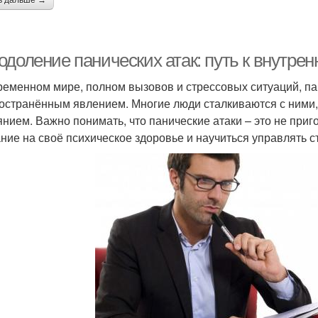
ь дальше →
одоление панических атак: путь к внутре
ременном мире, полном вызовов и стрессовых ситуаций, па
остранённым явлением. Многие люди сталкиваются с ними, н
янием. Важно понимать, что панические атаки – это не приго
ние на своё психическое здоровье и научиться управлять с