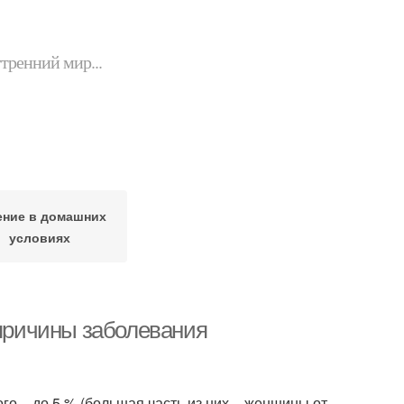
утренний мир...
ение в домашних
условиях
 причины заболевания
о – до 5 % (большая часть из них – женщины от