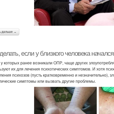
ь дальше →
делать, если у близкого человека началс
 у которых ранее возникали ОПР, чаще других злоупотребл
ьзуют их для лечения психотических симптомов. И хотя пс
ления психозов (пусть кратковременно и незначительно), з
тические симптомы или вызвать другие проблемы.