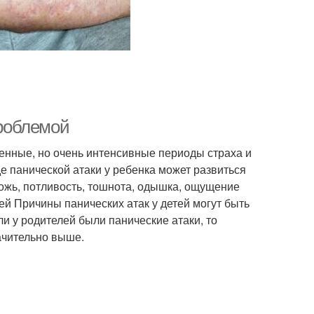
проблемой
менные, но очень интенсивные периоды страха и
де панической атаки у ребенка может развиться
ожь, потливость, тошнота, одышка, ощущение
ей Причины панических атак у детей могут быть
и у родителей были панические атаки, то
начительно выше.