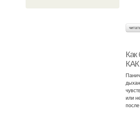
читат
Как
КАК
Панич
дыхан
чувст
или н
после