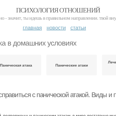
ПСИХОЛОГИЯ ОТНОШЕНИЙ
но - значит, ты идешь в правильном направлении. твой вн
главная
новости
статьи
ка в домашних условиях
Леч
Паническая атака
Панические атаки
 справиться с панической атакой. Виды и
, подверженных паническим атакам, в мире достаточно мног