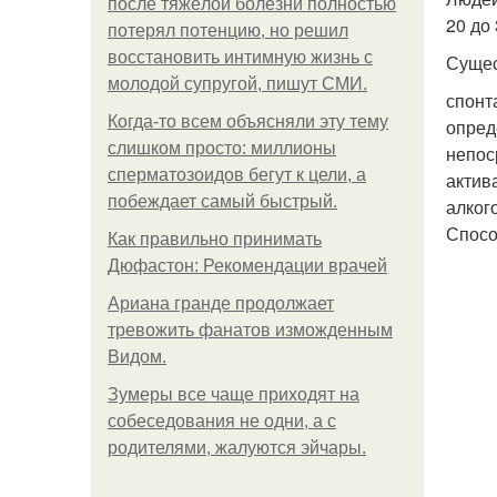
после тяжёлой болезни полностью
20 до 
потерял потенцию, но решил
восстановить интимную жизнь с
Сущес
молодой супругой, пишут СМИ.
спонт
Когда-то всем объясняли эту тему
опред
слишком просто: миллионы
непос
сперматозоидов бегут к цели, а
актив
побеждает самый быстрый.
алког
Спосо
Как правильно принимать
Дюфастон: Рекомендации врачей
Ариана гранде продолжает
тревожить фанатов изможденным
Видом.
Зумеры все чаще приходят на
собеседования не одни, а с
родителями, жалуются эйчары.