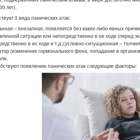
30 лет).
твует 3 вида панических атак:
анная – внезапная, появляется без каких-либо явных причи
еленной ситуации или непосредственно в ее ходе (перед э
редственно в их ходе и т.д.);условно-ситуационная – толчк
атор (изменение гормонального фона, попадание в организм
оля.
бствуют появлению панических атак следующие факторы: