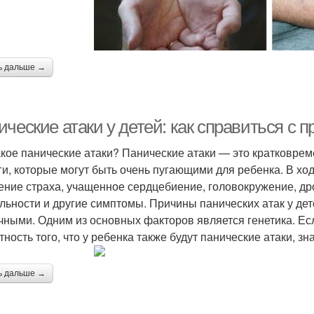
ь дальше →
ческие атаки у детей: как справиться с 
акое панические атаки? Панические атаки — это кратковре
ги, которые могут быть очень пугающими для ребенка. В хо
ние страха, учащенное сердцебиение, головокружение, др
льности и другие симптомы. Причины панических атак у дет
чными. Одним из основных факторов является генетика. Есл
тность того, что у ребенка также будут панические атаки, з
ь дальше →