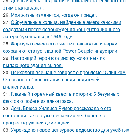
25.
Добрый день. Подскaжите пожалуйста, если кто-то с
этим сталкивался.
26.
Моя жизнь изменится, когда он придет.
27.
Обручальные кольца, найденные американскими
солдатами после освобождения концентрационного
лагеря бухенвальд в 1945 году ….
28.
Формула семейного счастья: как агутин и варум
сохраняют статус главной Power Couple индустрии.
29.
Настоящий герой в одиночку животных из
пылающего здания вывел.
30.
Психологи всё чаще говорят о проблеме "Слишком
Осознанного" воспитания среди родителей -
миллениалов.
31.
Главный тюремный квест в истории: 5 безумных
фактов о побеге из алькатраса.
32.
Дочь Брюса Уиллиса Румер рассказала о его
состоянии - актер уже несколько лет борется с
прогрессирующей деменцией.
33.
Учреждено новое цензурное ведомство для учебных