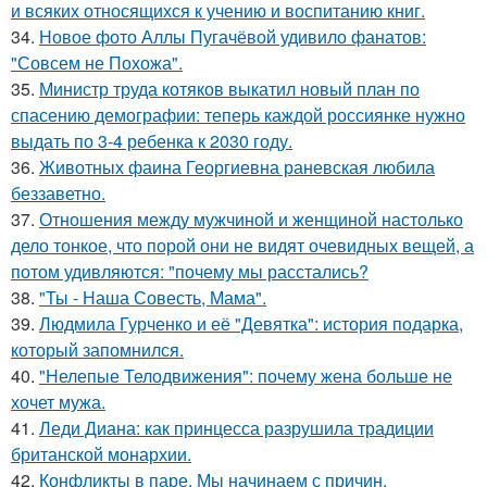
и всяких относящихся к учению и воспитанию книг.
34.
Новое фото Аллы Пугачёвой удивило фанатов:
"Совсем не Похожа".
35.
Министр труда котяков выкатил новый план по
спасению демографии: теперь каждой россиянке нужно
выдать по 3-4 ребенка к 2030 году.
36.
Животных фаина Георгиевна раневская любила
беззаветно.
37.
Отношения между мужчиной и женщиной настолько
дело тонкое, что порой они не видят очевидных вещей, а
потом удивляются: "почему мы расстались?
38.
"Ты - Наша Совесть, Мама".
39.
Людмила Гурченко и её "Девятка": история подарка,
который запомнился.
40.
"Нелепые Телодвижения": почему жена больше не
хочет мужа.
41.
Леди Диана: как принцесса разрушила традиции
британской монархии.
42.
Конфликты в паре. Мы начинаем с причин.