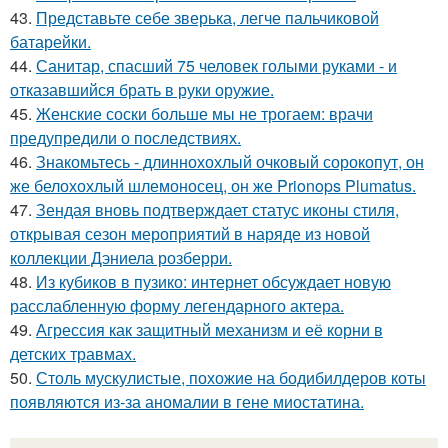
43.
Представьте себе зверька, легче пальчиковой
батарейки.
44.
Санитар, спасший 75 человек голыми руками - и
отказавшийся брать в руки оружие.
45.
Женские соски больше мы не трогаем: врачи
предупредили о последствиях.
46.
Знакомьтесь - длиннохохлый очковый сорокопут, он
же белохохлый шлемоносец, он же Prionops Plumatus.
47.
Зендая вновь подтверждает статус иконы стиля,
открывая сезон мероприятий в наряде из новой
коллекции Дэниела розберри.
48.
Из кубиков в пузико: интернет обсуждает новую
расслабленную форму легендарного актера.
49.
Агрессия как защитный механизм и её корни в
детских травмах.
50.
Столь мускулистые, похожие на бодибилдеров коты
появляются из-за аномалии в гене миостатина.