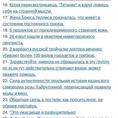
16.
Когда пересматриваешь "Титаник" и вдруг ловишь
себя на странной мысли.
17.
Жена Брюса Уиллиса призналась, что живёт в
состоянии постоянного траура.
18.
5 продуктов от преждевременного старения кожи.
19.
26 кукол нашли в квартире нижегородского
лингвиста.
20.
2 варианта русской тройчатки доктора ивченко:
убивают более 100 видов паразитов и грибков.
21.
Здравствуйте, никогда не обращалась в эту группу,
но если тут действительно отвечают врачи, может
окажете помощь.
22.
Сила аутентичности: реальная история казанского
самородка розы Хайруллиной, переписавшей правила
моды и кино.
23.
Обратная связь в постели: как просить иное, не
обидев партнёра.
24.
"Это ужасающе и разрушительно!