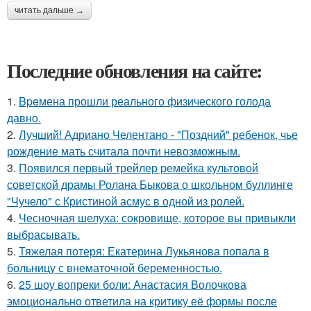
читать дальше →
Последние обновления на сайте:
1.
Bpeмена прошли реального физического голода
давно.
2.
Лучший! Адриано Челентано - "Поздний" ребенок, чье
рождение мать считала почти невозможным.
3.
Появился первый трейлер ремейка культовой
советской драмы Ролана Быкова о школьном буллинге
"Чучело" с Кристиной асмус в одной из ролей.
4.
Чесночная шелуха: сокровище, которое вы привыкли
выбрасывать.
5.
Тяжелая потеря: Екатерина Лукьянова попала в
больницу с внематочной беременностью.
6.
25 шоу вопреки боли: Анастасия Волочкова
эмоционально ответила на критику её формы после