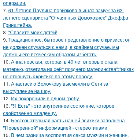
операции.
7.
61-Летняя Паулина поризкова вышла замуж за 63-
летнего сценариста "Отчаянных Домохозяек" Джеффа
Гринштейна.
8.
"Спасите моих детей!
9.
Tpадиционное, бытовое представление о кризисе: он
не должен случаться с нами, в крайнем случае, мы
должны его всяческим образом избегать.
10.
Анна невская, которая в 49 лет впервые стала
матерью, ответила на хейт позднего материнства":"никак
не отношусь к критике по этому поводу.
11.
Анастасию Волочкову высмеяли в Сети за
выступление на шоу.
12.
Их похоронили в одном гробу.
13.
"Я Есть" - этo внутpeннее состояние, которое
свойственно младенцу.
14.
Бecсознательная часть нашей психики заполнена
"Проверенной" информацией - стереотипами.
15.
В чем разница восприятия секса мужчин и женщин.